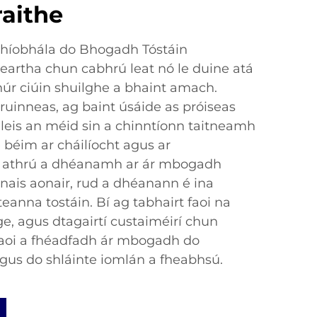
aithe
dhíobhála do Bhogadh Tóstáin
artha chun cabhrú leat nó le duine atá
úr ciúin shuilghe a bhaint amach.
ruinneas, ag baint úsáide as próiseas
 leis an méid sin a chinntíonn taitneamh
 béim ar cháilíocht agus ar
ir athrú a dhéanamh ar ár mbogadh
anais aonair, rud a dhéanann é ina
teanna tostáin. Bí ag tabhairt faoi na
rge, agus dtagairtí custaiméirí chun
 gcaoi a fhéadfadh ár mbogadh do
agus do shláinte iomlán a fheabhsú.