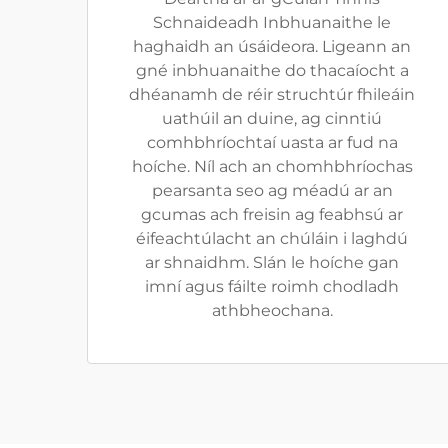
Schnaideadh Inbhuanaithe le
haghaidh an úsáideora. Ligeann an
gné inbhuanaithe do thacaíocht a
dhéanamh de réir struchtúr fhileáin
uathúil an duine, ag cinntiú
comhbhríochtaí uasta ar fud na
hoíche. Níl ach an chomhbhríochas
pearsanta seo ag méadú ar an
gcumas ach freisin ag feabhsú ar
éifeachtúlacht an chúláin i laghdú
ar shnaidhm. Slán le hoíche gan
imní agus fáilte roimh chodladh
athbheochana.