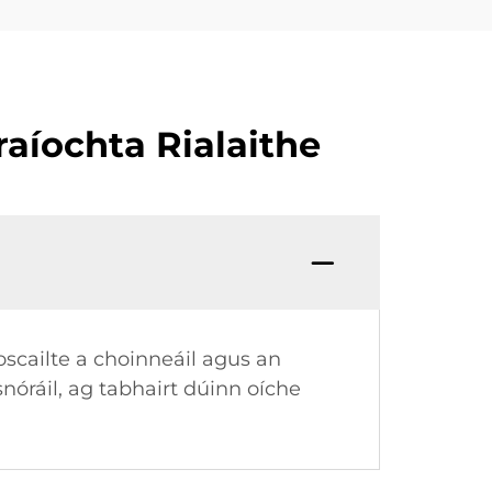
aíochta Rialaithe
scailte a choinneáil agus an
snóráil, ag tabhairt dúinn oíche