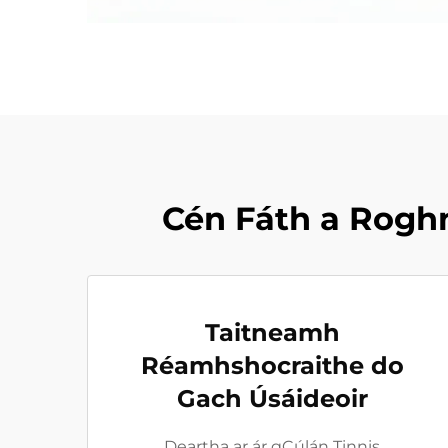
Cén Fáth a Rogh
Taitneamh
Réamhshocraithe do
Gach Úsáideoir
Deartha ar ár gCúlán Tinnis