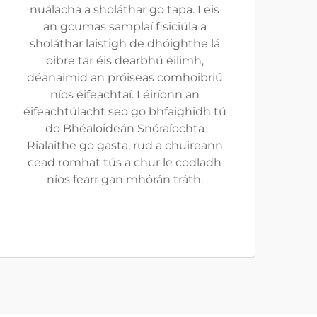
nuálacha a sholáthar go tapa. Leis
an gcumas samplaí fisiciúla a
sholáthar laistigh de dhóighthe lá
oibre tar éis dearbhú éilimh,
déanaimid an próiseas comhoibriú
níos éifeachtaí. Léiríonn an
éifeachtúlacht seo go bhfaighidh tú
do Bhéaloideán Snóraíochta
Rialaithe go gasta, rud a chuireann
cead romhat tús a chur le codladh
níos fearr gan mhórán tráth.