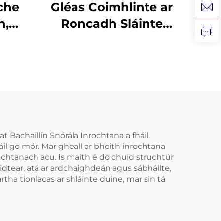
che
Gléas Coimhlinte ar
h,
Roncadh Sláinte
g
Cabhrach Le Mála
ófra
Béal Gléasanna
idh
Denthóireachta
,
Cúnamh do
n
Bhéileadh le lár
ithe
Codladh Réiteach do
ceann
Róncaíocht Gléas
t Bachaillín Snórála Inrochtana a fháil.
áil go mór. Mar gheall ar bheith inrochtana
Anti-Roncach Tape
achtanach acu. Is maith é do chuid struchtúr
r
Béal
áidtear, atá ar ardchaighdeán agus sábháilte,
rtha tionlacas ar shláinte duine, mar sin tá