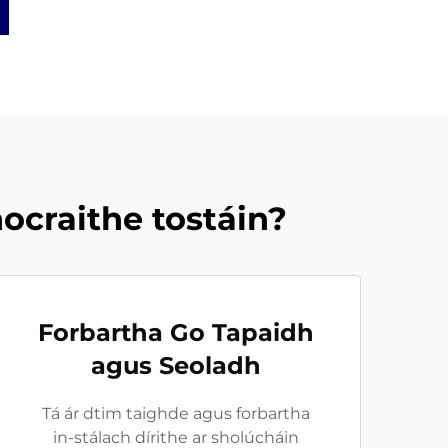
craithe tostáin?
Forbartha Go Tapaidh
agus Seoladh
Tá ár dtim taighde agus forbartha
in-stálach dírithe ar sholúcháin