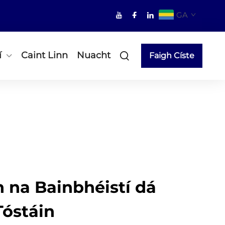
GA
í
Caint Linn
Nuacht
Faigh Císte
 na Bainbhéistí dá
óstáin