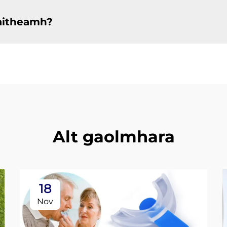
haitheamh?
Alt gaolmhara
18
Nov