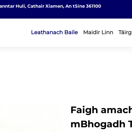
nntar Huli, Cathair Xiamen, An tSíne 361100
Leathanach Baile
Maidir Linn
Táirg
Faigh amach
mBhogadh T