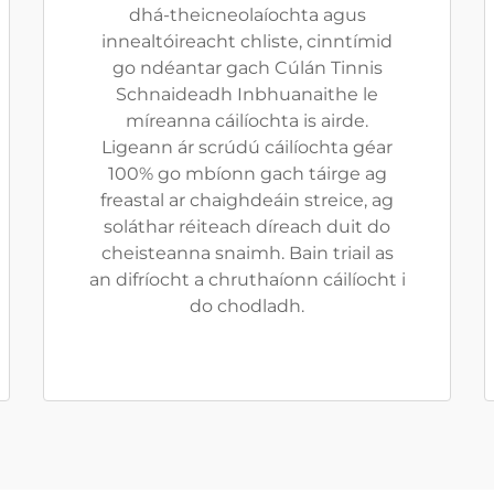
dhá-theicneolaíochta agus
innealtóireacht chliste, cinntímid
go ndéantar gach Cúlán Tinnis
Schnaideadh Inbhuanaithe le
míreanna cáilíochta is airde.
Ligeann ár scrúdú cáilíochta géar
100% go mbíonn gach táirge ag
freastal ar chaighdeáin streice, ag
soláthar réiteach díreach duit do
cheisteanna snaimh. Bain triail as
an difríocht a chruthaíonn cáilíocht i
do chodladh.