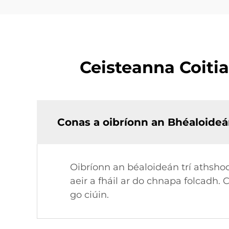
Ceisteanna Coiti
Conas a oibríonn an Bhéaloideá
Oibríonn an béaloideán trí athshoc
aeir a fháil ar do chnapa folcadh. 
go ciúin.