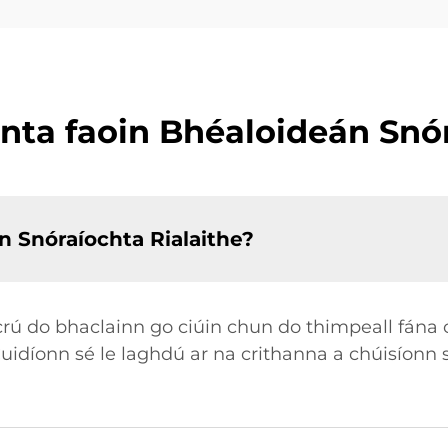
anta faoin Bhéaloideán Snór
n Snóraíochta Rialaithe?
rú do bhaclainn go ciúin chun do thimpeall fána o
Cuidíonn sé le laghdú ar na crithanna a chúisíonn 