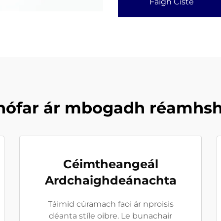
Faigh Císte
nófar ár mbogadh réamhsho
Céimtheangeál
Ardchaighdeánachta
Táimid cúramach faoi ár nproisis
déanta stíle oibre. Le bunachair