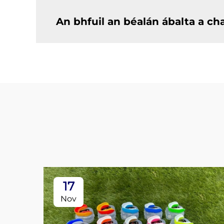
An bhfuil an béalán ábalta a c
17
Nov