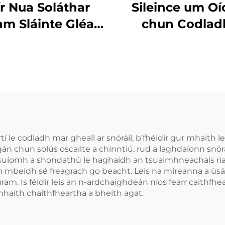
r Nua Soláthar
Sileince um Oí
am Sláinte Gléas
chun Codlad
hrach le Codail
Stopadh A
bhsú Cáilíochta
Cnamhastar, C
Codail Ábhar
Béime in agha
ilicónach EVA
Cnamhastar
hrú in aghaidh
Croíceann i
Leagar
aghaidh Greama
um Oíche, Croí
 le codladh mar gheall ar snóráil, b’fhéidir gur mhaith lea
gán chun solús oscailte a chinntiú, rud a laghdaíonn snór
in aghaidh
 an suíomh a shondathú le haghaidh an tsuaimhneachais ri
Cnamhasta
nach mbeidh sé freagrach go beacht. Leis na míreanna a ús
m. Is féidir leis an n-ardchaighdeán níos fearr caithfhea
hhaith chaithfheartha a bheith agat.