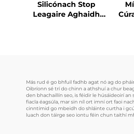
Silicónach Stop
Mí
Leagaire Aghaidh
Cúr
Leagaire Tráidire
Cab
Apnea Cobhrú do
Fea
Bhruxism Cabhair
Chodlata Cobhrú do
S
Shláinte Phearsanta
Cob
Codladh Leagaire
Más rud é go bhfuil fadhb agat nó ag do pháirtí
Oibríonn sé trí do chinn a athshuí a chur bea
den bhachaillín seo, is féidir le húsáideoirí
fiacla éagsúla, mar sin níl ort imní ort faoi 
cinntímid go mbeidh do shláinte curtha i gcúra
luach don táirge seo iontu féin chun taithí m