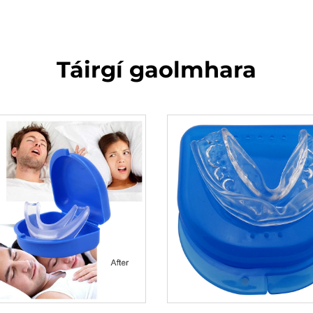
Táirgí gaolmhara