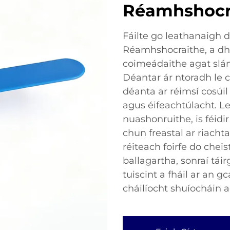
Réamhshocr
Fáilte go leathanaigh 
Réamhshocraithe, a dhe
coimeádaithe agat slán
Déantar ár ntoradh le c
déanta ar réimsí cosúil
agus éifeachtúlacht. Le
nuashonruithe, is féid
chun freastal ar riacht
réiteach foirfe do cheis
ballagartha, sonraí tái
tuiscint a fháil ar an
cháilíocht shuíocháin 