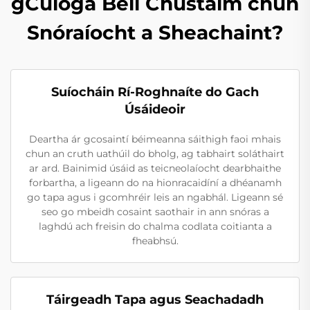
gCúlóga Béil Chustaim chun
Snóraíocht a Sheachaint?
Suíocháin Rí-Roghnaíte do Gach
Úsáideoir
Deartha ár gcosaintí béimeanna sáithigh faoi mhais
chun an cruth uathúil do bholg, ag tabhairt soláthairt
ar ard. Bainimid úsáid as teicneolaíocht dearbhaithe
forbartha, a ligeann do na hionracaidíní a dhéanamh
go tapa agus i gcomhréir leis an ngabhál. Ligeann sé
seo go mbeidh cosaint saothair in ann snóras a
laghdú ach freisin do chalma codlata coitianta a
fheabhsú.
Táirgeadh Tapa agus Seachadadh