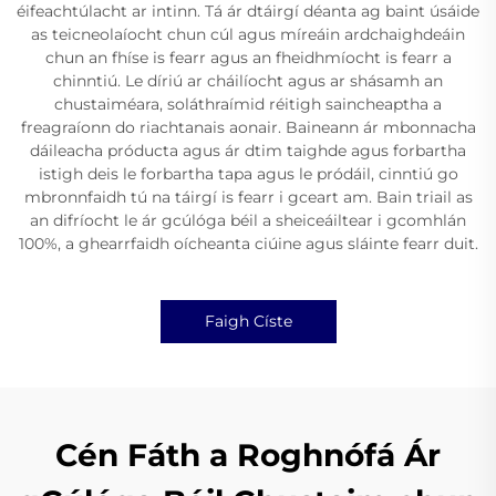
éifeachtúlacht ar intinn. Tá ár dtáirgí déanta ag baint úsáide
as teicneolaíocht chun cúl agus míreáin ardchaighdeáin
chun an fhíse is fearr agus an fheidhmíocht is fearr a
chinntiú. Le díriú ar cháilíocht agus ar shásamh an
chustaiméara, soláthraímid réitigh saincheaptha a
freagraíonn do riachtanais aonair. Baineann ár mbonnacha
dáileacha próducta agus ár dtim taighde agus forbartha
istigh deis le forbartha tapa agus le pródáil, cinntiú go
mbronnfaidh tú na táirgí is fearr i gceart am. Bain triail as
an difríocht le ár gcúlóga béil a sheiceáiltear i gcomhlán
100%, a ghearrfaidh oícheanta ciúine agus sláinte fearr duit.
Faigh Císte
Cén Fáth a Roghnófá Ár