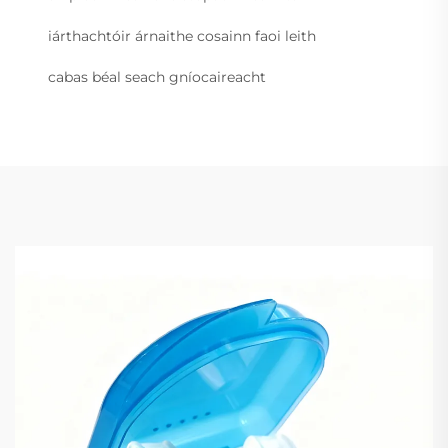
iárthachtóir árnaithe cosainn faoi leith
cabas béal seach gníocaireacht