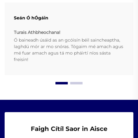
Seán Ó hÓgáin
Turais Athbheochana!
Ó baineadh úsáid as an gcóisín béil saincheaptha,
laghdú mór ar mo snóras. Tógaim mé amach agus
mé fuar amach agus tá mo pháirtí níos sásta
freisin!
Faigh Cítíl Saor in Aisce