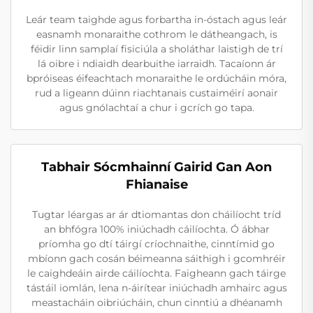
Leár team taighde agus forbartha in-óstach agus leár
easnamh monaraithe cothrom le dátheangach, is
féidir linn samplaí fisiciúla a sholáthar laistigh de trí
lá oibre i ndiaidh dearbuithe iarraidh. Tacaíonn ár
bpróiseas éifeachtach monaraithe le ordúcháin móra,
rud a ligeann dúinn riachtanais custaiméirí aonair
agus gnólachtaí a chur i gcrích go tapa.
Tabhair Sócmhainní Gairid Gan Aon
Fhianaise
Tugtar léargas ar ár dtiomantas don cháilíocht tríd
an bhfógra 100% iniúchadh cáilíochta. Ó ábhar
príomha go dtí táirgí críochnaithe, cinntímid go
mbíonn gach cosán béimeanna sáithigh i gcomhréir
le caighdeáin airde cáilíochta. Faigheann gach táirge
tástáil iomlán, lena n-áirítear iniúchadh amhairc agus
meastacháin oibriúcháin, chun cinntiú a dhéanamh