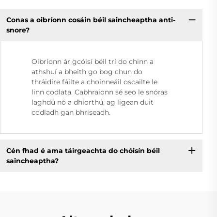
Conas a oibríonn cosáin béil saincheaptha anti-
snore?
Oibríonn ár gcóisí béil trí do chinn a
athshuí a bheith go bog chun do
thráidire fáilte a choinneáil oscailte le
linn codlata. Cabhraíonn sé seo le snóras
laghdú nó a dhíorthú, ag ligean duit
codladh gan bhriseadh.
Cén fhad é ama táirgeachta do chóisín béil
saincheaptha?