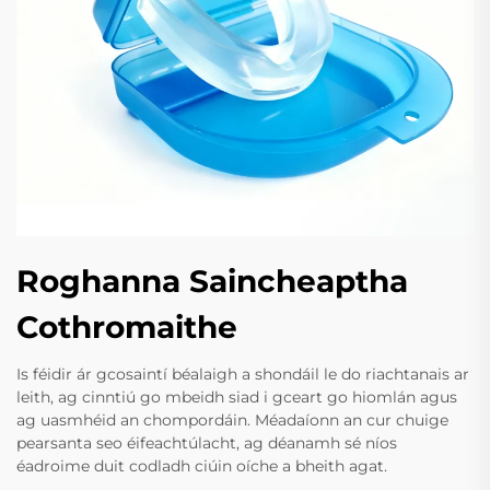
Roghanna Saincheaptha
Cothromaithe
Is féidir ár gcosaintí béalaigh a shondáil le do riachtanais ar
leith, ag cinntiú go mbeidh siad i gceart go hiomlán agus
ag uasmhéid an chompordáin. Méadaíonn an cur chuige
pearsanta seo éifeachtúlacht, ag déanamh sé níos
éadroime duit codladh ciúin oíche a bheith agat.