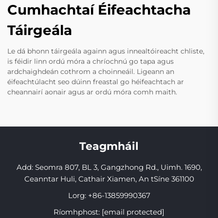
Cumhachtaí Éifeachtacha
Táirgeála
Le dá bhonn táirgeála againn agus innealtóireacht chliste,
is féidir linn ordú móra a chríochnú go tapa agus
ardchaighdeán cothrom a choinneáil. Ligeann an
éifeachtúlacht seo dúinn freastal go héifeachtach ar
cheannairí aonair agus ar ordú móra comh maith.
Teagmháil
Add: Seomra 807, BL 3, Gangzhong Rd., Uimh. 1690,
Ceanntar Huli, Cathair Xiamen, An tSíne 361100
Lorg:
+86-13859990367
Ríomhphost:
[email protected]