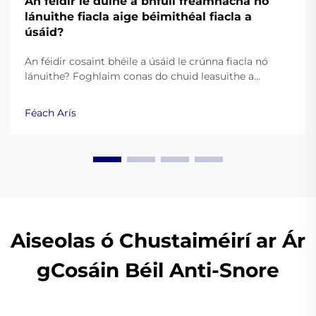
An féidir le duine a bhfuil fréamhacha nó
lánuithe fiacla aige béimithéal fiacla a
úsáid?
An féidir cosaint bhéile a úsáid le crúnna fiacla nó
lánuithe? Foghlaim conas do chuid leasuithe a
chosaint agus damáiste a sheachaint agus cinntiú go
mbeidh sé ar cheart i gceart. Foghlaim níos mó anois.
Féach Arís
Aiseolas ó Chustaiméirí ar Ár
gCosáin Béil Anti-Snore