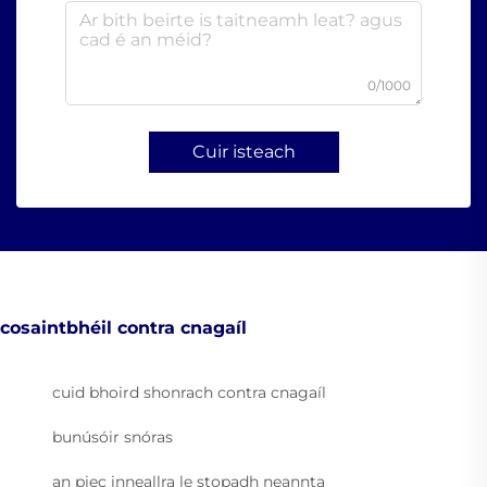
0/1000
Cuir isteach
cosaintbhéil contra cnagaíl
cuid bhoird shonrach contra cnagaíl
bunúsóir snóras
an piec inneallra le stopadh neannta