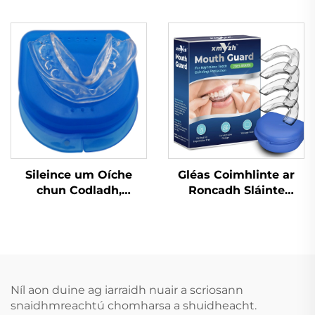
Leagaire Tráidire
Cabhrach le Codail
Apnea Cobhrú do
Feabhsú Cáilíochta
Bhruxism Cabhair
Codail Ábhar
Chodlata Cobhrú do
Silicónach EVA Cobhrú
Shláinte Phearsanta
in aghaidh Leagar
Codladh Leagaire
Sileince um Oíche
Gléas Coimhlinte ar
chun Codladh,
Roncadh Sláinte
Stopadh Ag
Cabhrach Le Mála Béal
Cnamhastar, Cófra
Gléasanna
Béime in aghaidh
Denthóireachta
Cnamhastar,
Cúnamh do Bhéileadh
Croíceann in aghaidh
le lár Codladh
Greamaithe um Oíche,
Réiteach do
Níl aon duine ag iarraidh nuair a scriosann
Croíceann in aghaidh
Róncaíocht Gléas Anti-
snaidhmreachtú chomharsa a shuidheacht.
Cnamhastar
Roncach Tape Béal