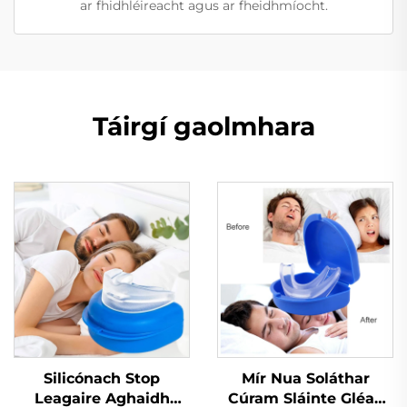
ar fhidhléireacht agus ar fheidhmíocht.
Táirgí gaolmhara
Silicónach Stop
Mír Nua Soláthar
Leagaire Aghaidh
Cúram Sláinte Gléas