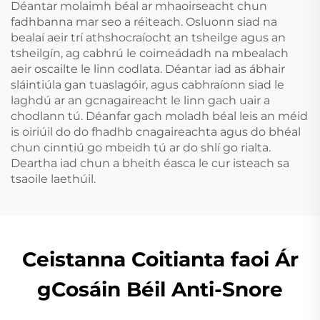
Déantar molaimh béal ar mhaoirseacht chun
fadhbanna mar seo a réiteach. Osluonn siad na
bealaí aeir trí athshocraíocht an tsheilge agus an
tsheilgín, ag cabhrú le coimeádadh na mbealach
aeir oscailte le linn codlata. Déantar iad as ábhair
sláintiúla gan tuaslagóir, agus cabhraíonn siad le
laghdú ar an gcnagaireacht le linn gach uair a
chodlann tú. Déanfar gach moladh béal leis an méid
is oiriúil do do fhadhb cnagaireachta agus do bhéal
chun cinntiú go mbeidh tú ar do shlí go rialta.
Deartha iad chun a bheith éasca le cur isteach sa
tsaoile laethúil.
Ceistanna Coitianta faoi Ár
gCosáin Béil Anti-Snore