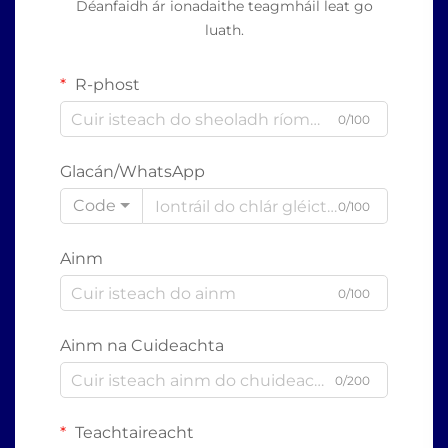
Déanfaidh ár ionadaithe teagmháil leat go
luath.
R-phost
0/100
Glacán/WhatsApp
Code
0/100
Ainm
0/100
Ainm na Cuideachta
0/200
Teachtaireacht