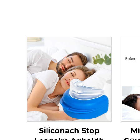
Silicónach Stop
Mí