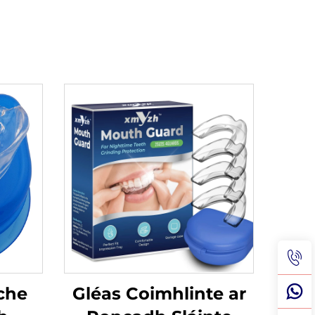
che
Gléas Coimhlinte ar