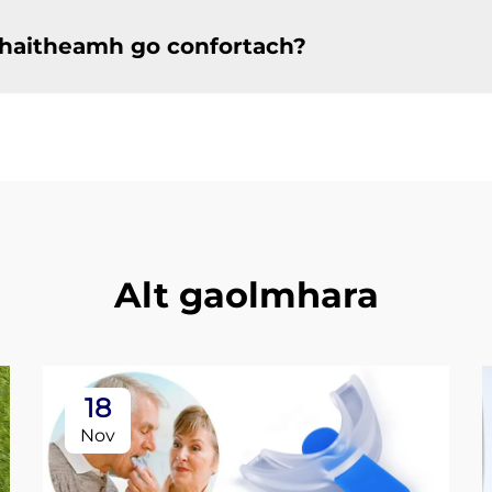
 chaitheamh go confortach?
Alt gaolmhara
18
Nov