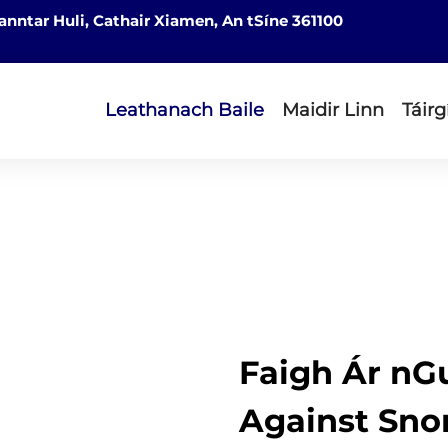
nntar Huli, Cathair Xiamen, An tSíne 361100
Leathanach Baile
Maidir Linn
Táirg
Faigh Ár nG
Against Sno