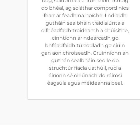
bog, solúbtha a chruthaíonn chuig
do bhéal, ag soláthar compord níos
fearr ar feadh na hoíche. I ndiaidh
gutháin sealbháin traidisiúnta a
d'fhéadfadh troideamh a chúisithe,
cinntíonn ár ndearcadh go
bhféadfaidh tú codladh go ciúin
gan aon chroiseadh. Cruinníonn an
guthán sealbháin seo le do
struchtúr fiacla uathúil, rud a
éiríonn sé oiriúnach do réimsí
éagsúla agus méideanna beal.