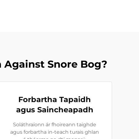
n Against Snore Bog?
Forbartha Tapaidh
agus Saincheapadh
Soláthraíonn ár fhoireann taighde
agus forbartha in-teach turais ghlan