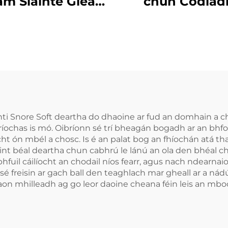
am Sláinte Gléas
chun Codlad
hrach le Codail
Stopadh A
bhsú Cáilíochta
Cnamhastar, C
Codail Ábhar
Béime in agha
ilicónach EVA
Cnamhastar
hrú in aghaidh
Croíceann i
Leagar
aghaidh Greama
um Oíche, Croí
 Anti Snore Soft deartha do dhaoine ar fud an domhain a 
ochas is mó. Oibríonn sé trí bheagán bogadh ar an bhfocl
in aghaidh
ón mbél a chosc. Is é an palat bog an fhíochán atá thar 
Cnamhasta
int béal deartha chun cabhrú le lánú an ola den bhéal chu
 bhfuil cáilíocht an chodail níos fearr, agus nach ndear
 sé freisin ar gach ball den teaghlach mar gheall ar a n
aon mhilleadh ag go leor daoine cheana féin leis an mboc