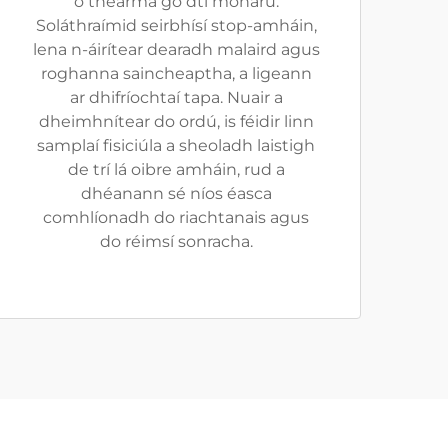
ó théarma go dtí monarú.
Soláthraímid seirbhísí stop-amháin,
lena n-áirítear dearadh malaird agus
roghanna saincheaptha, a ligeann
ar dhifríochtaí tapa. Nuair a
dheimhnítear do ordú, is féidir linn
samplaí fisiciúla a sheoladh laistigh
de trí lá oibre amháin, rud a
dhéanann sé níos éasca
comhlíonadh do riachtanais agus
do réimsí sonracha.