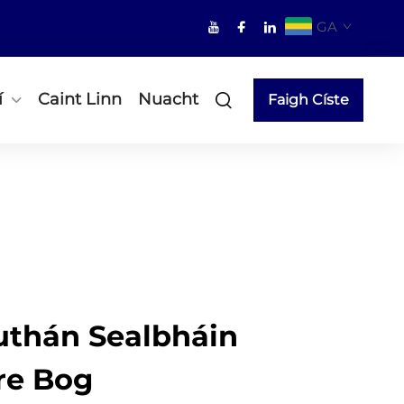
GA
í
Caint Linn
Nuacht
Faigh Císte
uthán Sealbháin
re Bog