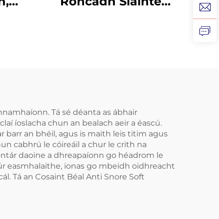
h,
Roncadh Sláinte
g
Cabhrach Le Mála
ófra
Béal Gléasanna
idh
Denthóireachta
,
Cúnamh do
n
Bhéileadh le lár
ithe
Codladh Réiteach do
ceann
Róncaíocht Gléas
chnamhaíonn. Tá sé déanta as ábhair
aí íoslacha chun an bealach aeir a éascú.
Anti-Roncach Tape
barr an bhéil, agus is maith leis titim agus
r
Béal
n cabhrú le cóireáil a chur le crith na
naiontár daoine a dhreapaíonn go héadrom le
ádúr easmhalaithe, ionas go mbeidh oidhreacht
ál. Tá an Cosaint Béal Anti Snore Soft