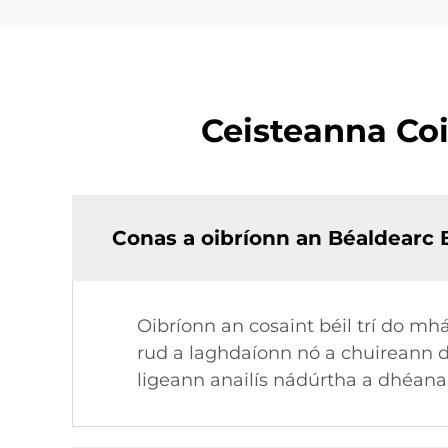
Ceisteanna Coi
Conas a oibríonn an Béaldearc 
Oibríonn an cosaint béil trí do m
rud a laghdaíonn nó a chuireann d
ligeann anailís nádúrtha a dhéana