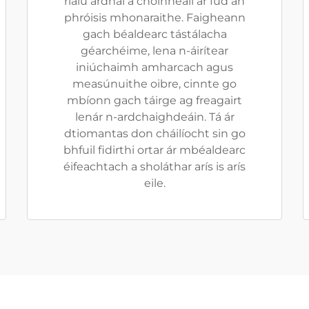
rialú ardnái a choinneáil ar fud an
phróisis mhonaraithe. Faigheann
gach béaldearc tástálacha
géarchéime, lena n-áirítear
iniúchaimh amharcach agus
measúnuithe oibre, cinnte go
mbíonn gach táirge ag freagairt
lenár n-ardchaighdeáin. Tá ár
dtiomantas don cháilíocht sin go
bhfuil fidirthi ortar ár mbéaldearc
éifeachtach a sholáthar arís is arís
eile.