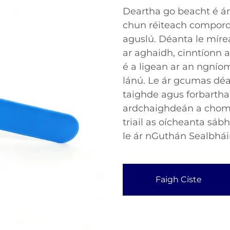
Deartha go beacht é á
chun réiteach compord
aguslú. Déanta le mír
ar aghaidh, cinntíonn a
é a ligean ar an ngní
lánú. Le ár gcumas dé
taighde agus forbartha 
ardchaighdeán a chomh
triail as oícheanta sáb
le ár nGuthán Sealbhái
Faigh Císte