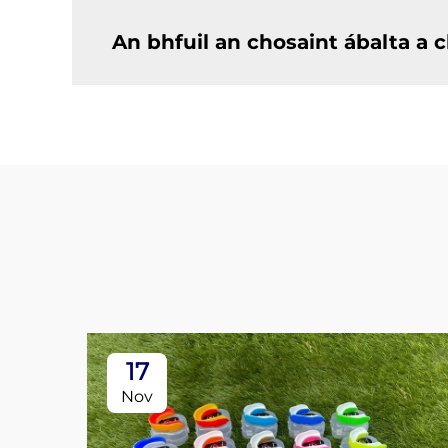
An bhfuil an chosaint ábalta a
17
Nov