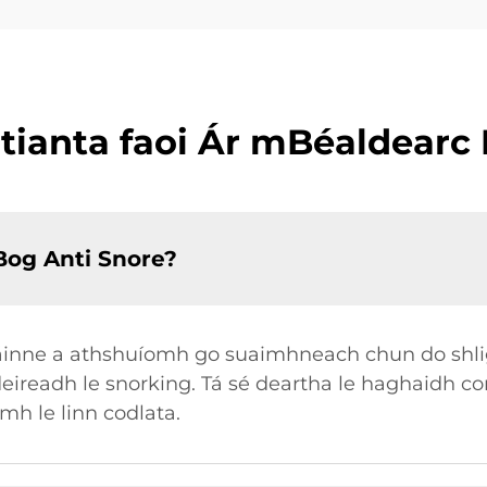
tianta faoi Ár mBéaldearc
Bog Anti Snore?
háinne a athshuíomh go suaimhneach chun do shligh
eireadh le snorking. Tá sé deartha le haghaidh c
mh le linn codlata.