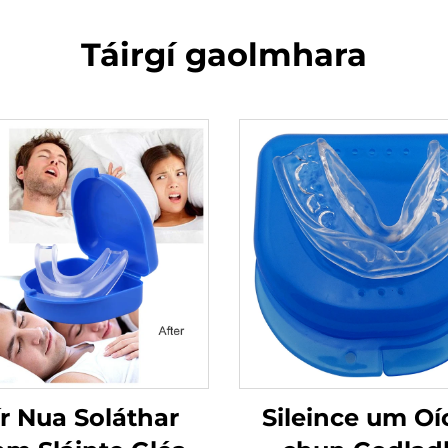
Táirgí gaolmhara
r Nua Soláthar
Sileince um Oí