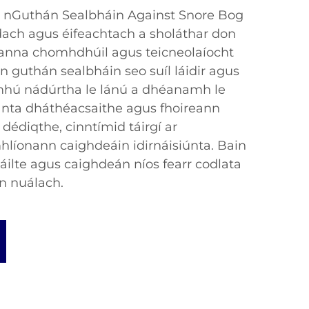
r nGuthán Sealbháin Against Snore Bog
ach agus éifeachtach a sholáthar don
eanna chomhdhúil agus teicneolaíocht
n guthán sealbháin seo suíl láidir agus
omhú nádúrtha le lánú a dhéanamh le
anta dháthéacsaithe agus fhoireann
dédiqthe, cinntímid táirgí ar
líonann caighdeáin idirnáisiúnta. Bain
háilte agus caighdeán níos fearr codlata
n nuálach.