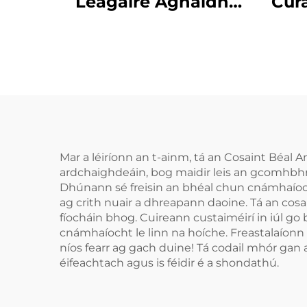
Leagaire Aghaidh
Cúr
Leagaire Tráidire
Cab
Apnea Cobhrú do
Fea
Bhruxism Cabhair
Chodlata Cobhrú do
S
Shláinte Phearsanta
Cob
Codladh Leagaire
Mar a léiríonn an t-ainm, tá an Cosaint Béal
ardchaighdeáin, bog maidir leis an gcomhbhrí
Dhúnann sé freisin an bhéal chun cnámhaíocht 
ag crith nuair a dhreapann daoine. Tá an cosa
fíocháin bhog. Cuireann custaiméirí in iúl go
cnámhaíocht le linn na hoíche. Freastalaíonn
níos fearr ag gach duine! Tá codail mhór gan 
éifeachtach agus is féidir é a shondathú.