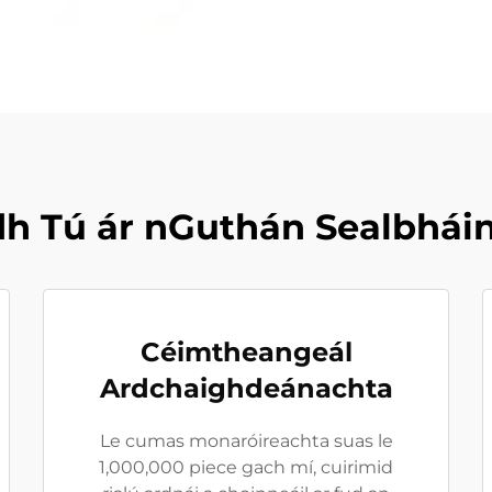
h Tú ár nGuthán Sealbhái
Céimtheangeál
Ardchaighdeánachta
Le cumas monaróireachta suas le
1,000,000 piece gach mí, cuirimid