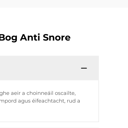
 Bog Anti Snore
e aeir a choinneáil oscailte,
ompord agus éifeachtacht, rud a