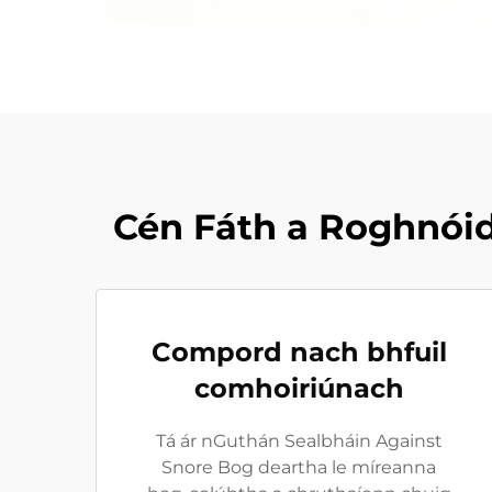
Cén Fáth a Roghnóid
Compord nach bhfuil
comhoiriúnach
Tá ár nGuthán Sealbháin Against
Snore Bog deartha le míreanna