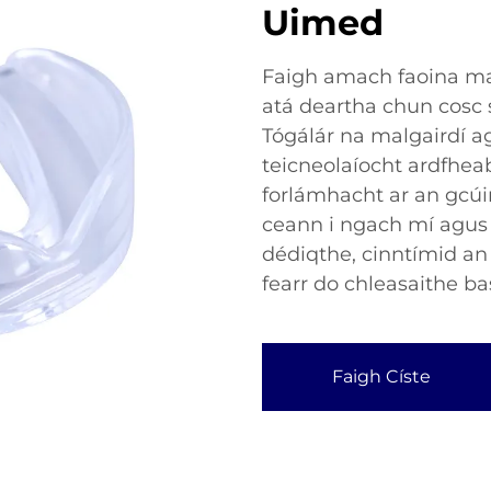
Uimed
Faigh amach faoina ma
atá deartha chun cosc 
Tógálár na malgairdí a
teicneolaíocht ardfhea
forlámhacht ar an gcúi
ceann i ngach mí agus 
dédiqthe, cinntímid an 
fearr do chleasaithe ba
Faigh Císte