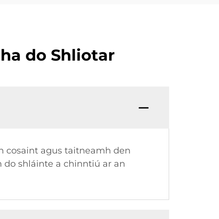
ha do Shliotar
nn cosaint agus taitneamh den
 do shláinte a chinntiú ar an