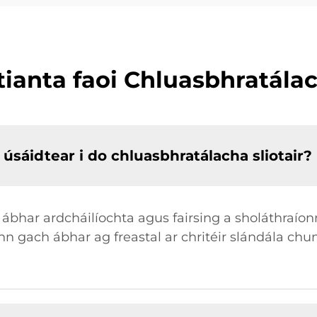
tianta faoi Chluasbhratálac
úsáidtear i do chluasbhratálacha sliotair?
 ábhar ardcháilíochta agus fairsing a sholáthraío
 gach ábhar ag freastal ar chritéir slándála chun