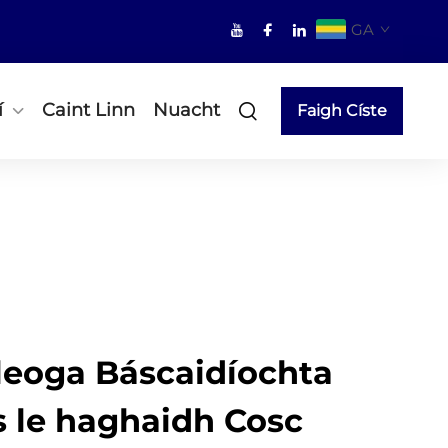
GA
í
Caint Linn
Nuacht
Faigh Císte
ileoga Báscaidíochta
 le haghaidh Cosc