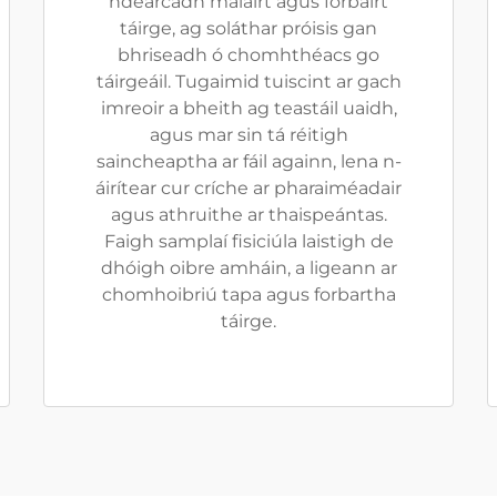
ndearcadh malairt agus forbairt
táirge, ag soláthar próisis gan
bhriseadh ó chomhthéacs go
táirgeáil. Tugaimid tuiscint ar gach
imreoir a bheith ag teastáil uaidh,
agus mar sin tá réitigh
saincheaptha ar fáil againn, lena n-
áirítear cur críche ar pharaiméadair
agus athruithe ar thaispeántas.
Faigh samplaí fisiciúla laistigh de
dhóigh oibre amháin, a ligeann ar
chomhoibriú tapa agus forbartha
táirge.