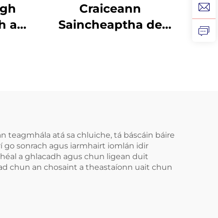
igh
Craiceann
h ar
Saincheaptha de
 do
Ghel Silicóna, Mála
gus
Profisiúnta um
cla,
Bhánú Denthá le
gh do
Cófra Béime do
us
Greamaithe Denthá
cla
an teagmhála atá sa chluiche, tá báscáin báire
í go sonrach agus iarmhairt iomlán idir
héal a ghlacadh agus chun ligean duit
 iad chun an chosaint a theastaíonn uait chun