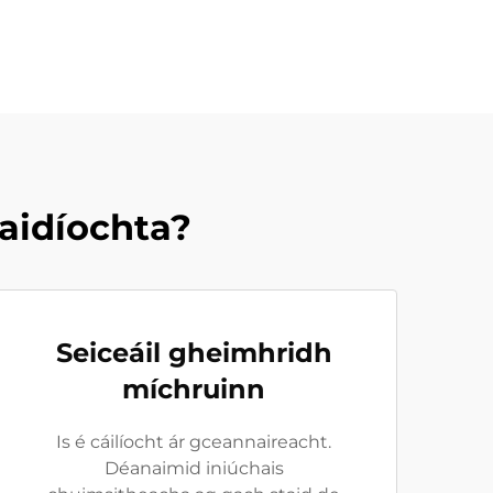
aidíochta?
Seiceáil gheimhridh
míchruinn
Is é cáilíocht ár gceannaireacht.
Déanaimid iniúchais