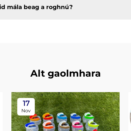
id mála beag a roghnú?
Alt gaolmhara
17
Nov