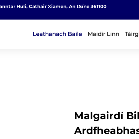
nntar Huli, Cathair Xiamen, An tSíne 361100
Leathanach Baile
Maidir Linn
Táirg
Malgairdí B
Ardfheabhas