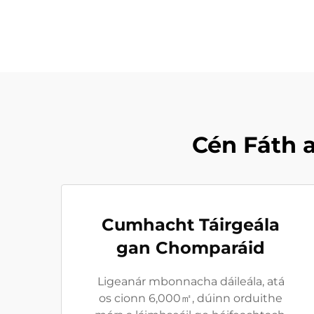
Cén Fáth 
Cumhacht Táirgeála
gan Chomparáid
Ligeanár mbonnacha dáileála, atá
os cionn 6,000㎡, dúinn orduithe