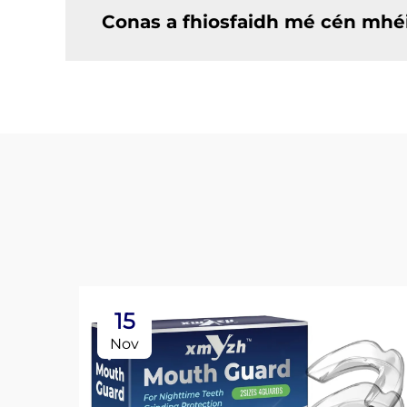
Conas a fhiosfaidh mé cén mhé
15
Nov