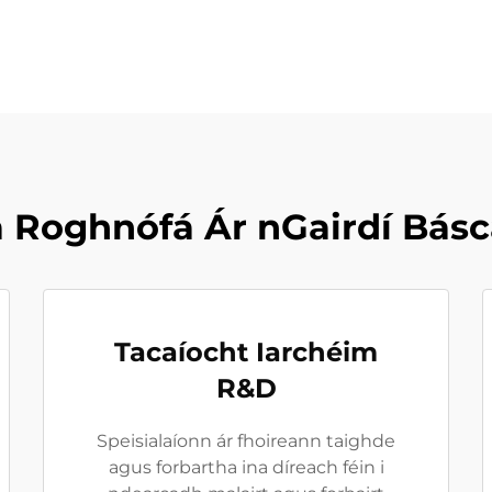
a Roghnófá Ár nGairdí Básc
Tacaíocht Iarchéim
R&D
Speisialaíonn ár fhoireann taighde
agus forbartha ina díreach féin i