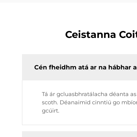
Ceistanna Coi
Cén fheidhm atá ar na hábhar a 
Tá ár gcluasbhratálacha déanta as
scoth. Déanaimid cinntiú go mbíonn
gcúirt.