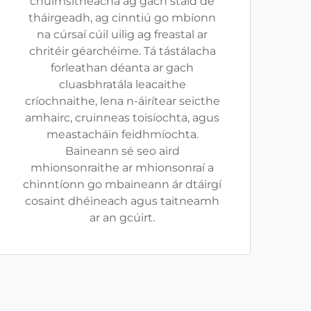
chuimsitheacha ag gach staid de
tháirgeadh, ag cinntiú go mbíonn
na cúrsaí cúil uilig ag freastal ar
chritéir géarchéime. Tá tástálacha
forleathan déanta ar gach
cluasbhratála leacaithe
críochnaithe, lena n-áirítear seicthe
amhairc, cruinneas toisíochta, agus
meastacháin feidhmíochta.
Baineann sé seo aird
mhionsonraithe ar mhionsonraí a
chinntíonn go mbaineann ár dtáirgí
cosaint dhéineach agus taitneamh
ar an gcúirt.