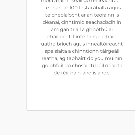
móra a láimhseáil go héifeachtach.
Le thart ar 100 fostaí ábalta agus
teicneolaíocht ar an teorainn is
déanaí, cinntímid seachadadh in
am gan triail a ghnóthú ar
cháilíocht. Línte táirgeacháin
uathoibríoch agus innealtóireacht
speisialta a chinntíonn táirgeáil
reatha, ag tabhairt do you muinín
go bhfuil do chosaintí béil déanta
de réir na n-aird is airde.