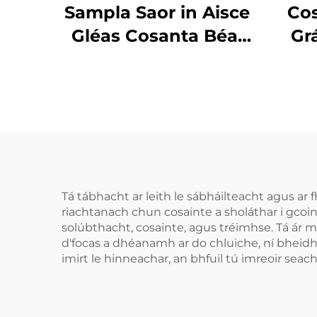
Sampla Saor in Aisce
Cos
Gléas Cosanta Béal
Gr
Spóirt Gléas
Cob
Inbhuanaithe do
Co
Leanai Piec Béal
Cosanta Dothain
EVA Dá Dhathach do
MMA Anrochtáin
Tá tábhacht ar leith le sábháilteacht agus ar 
riachtanach chun cosainte a sholáthar i gcoin
solúbthacht, cosainte, agus tréimhse. Tá ár
d'focas a dhéanamh ar do chluiche, ní bheidh 
imirt le hinneachar, an bhfuil tú imreoir seacht