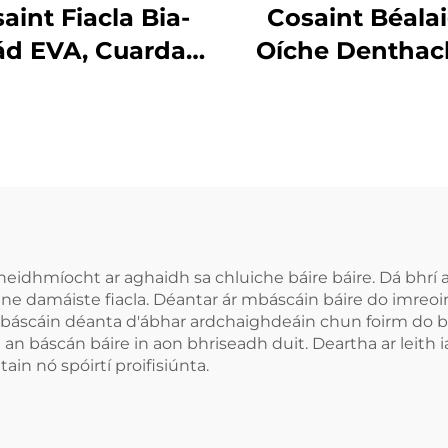
aint Fiacla Bia-
Cosaint Béala
ád EVA, Cuarda
Oíche Denthac
hrú do Bhoxáil,
Bhonn Fábrach
bhrú Spóirt do
Chnaipíocht A
Chuardaithe
Cruithneadh Fia
Tráidire Béalai
Chodladh ag
Bainneadh Fia
fheidhmíocht ar aghaidh sa chluiche báire báire. Dá bhrí 
ne damáiste fiacla. Déantar ár mbáscáin báire do imreoir
 mbáscáin déanta d'ábhar ardchaighdeáin chun foirm do b
an báscán báire in aon bhriseadh duit. Deartha ar leith
ain nó spóirtí proifisiúnta.