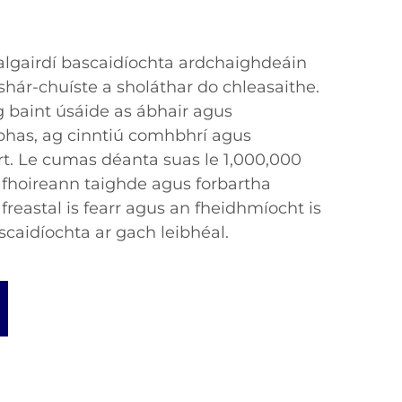
lgairdí bascaidíochta ardchaighdeáin
shár-chuíste a sholáthar do chleasaithe.
g baint úsáide as ábhair agus
bhas, ag cinntiú comhbhrí agus
rt. Le cumas déanta suas le 1,000,000
fhoireann taighde agus forbartha
freastal is fearr agus an fheidhmíocht is
scaidíochta ar gach leibhéal.