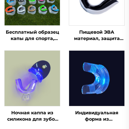
Бесплатный образец
Пищевой ЭВА
капы для спорта,
материал, защита
формованная капа,
для зубов, капа для
детская насадка,
брекетов, боксерская
защита для зубов,
спортивная капа,
двухцветная ЭВА
защитные
капа для брекетов,
спортивные капы для
для ММА, бокса
зубов
Ночная каппа из
Индивидуальная
силикона для зубов
форма из
по заводской цене,
силиконового геля,