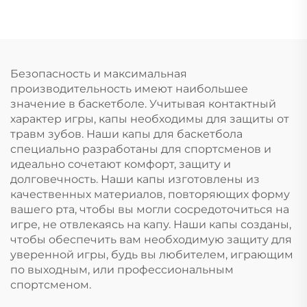
защита от скрежета
капа для
зубами и
отбеливания зубов,
стискивания
профессиональный
челюстей, капа для
набор для
сна, отбеливания
отбеливания зубов с
Безопасность и максимальная
зубов
капой от скрежета
производительность имеют наибольшее
зубами
значение в баскетболе. Учитывая контактный
характер игры, капы необходимы для защиты от
травм зубов. Наши капы для баскетбола
специально разработаны для спортсменов и
идеально сочетают комфорт, защиту и
долговечность. Наши капы изготовлены из
качественных материалов, повторяющих форму
вашего рта, чтобы вы могли сосредоточиться на
игре, не отвлекаясь на капу. Наши капы созданы,
чтобы обеспечить вам необходимую защиту для
уверенной игры, будь вы любителем, играющим
по выходным, или профессиональным
спортсменом.