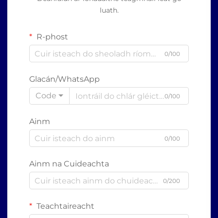
luath.
R-phost
0/100
Glacán/WhatsApp
Code
0/100
Ainm
0/100
Ainm na Cuideachta
0/200
Teachtaireacht