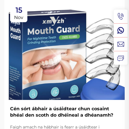
15
Nov
Cén sórt ábhair a úsáidtear chun cosaint
bhéal den scoth do dhéineal a dhéanamh?
Faigh amach na hábhair is fearr a úsáidtear i