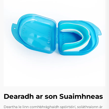
Dearadh ar son Suaimhneas
Deartha le linn comhbhrághaidh spóirtéirí, soláthraíonn ár