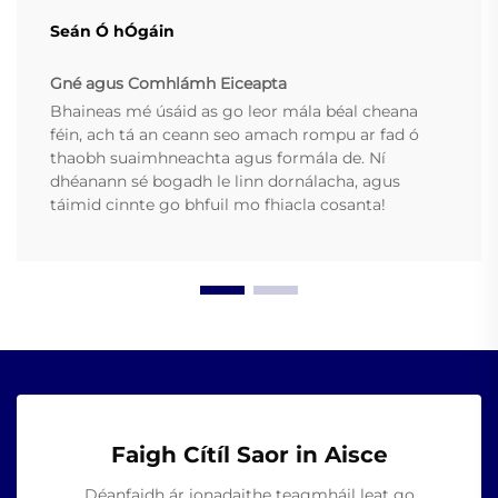
Seán Ó hÓgáin
Gné agus Comhlámh Eiceapta
Bhaineas mé úsáid as go leor mála béal cheana
féin, ach tá an ceann seo amach rompu ar fad ó
thaobh suaimhneachta agus formála de. Ní
dhéanann sé bogadh le linn dornálacha, agus
táimid cinnte go bhfuil mo fhiacla cosanta!
Faigh Cítíl Saor in Aisce
Déanfaidh ár ionadaithe teagmháil leat go