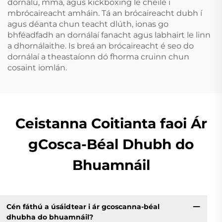
dornálú, mma, agus kickboxing le chéile i
mbrócaireacht amháin. Tá an brócaireacht dubh í
agus déanta chun teacht dlúth, ionas go
bhféadfadh an dornálaí fanacht agus labhairt le linn
a dhornálaithe. Is breá an brócaireacht é seo do
dornálaí a theastaíonn dó fhorma cruinn chun
cosaint iomlán.
Ceistanna Coitianta faoi Ár
gCosca-Béal Dhubh do
Bhuamnáil
Cén fáthú a úsáidtear i ár gcoscanna-béal
dhubha do bhuamnáil?