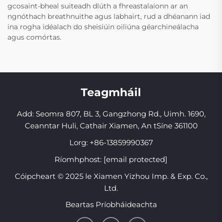
gcosaint-bheal suiteadh dlúth a fhreastalaíonn ar an
ngnóthach breathnuithe agus labhairt, rud a dhéanann iad
ina rogha idéalach do sheisiúin oiliúna géarchineálacha
agus comórtas.
Teagmháil
Add: Seomra 807, BL 3, Gangzhong Rd., Uimh. 1690,
Ceanntar Huli, Cathair Xiamen, An tSíne 361100
Lorg:
+86-13859990367
Ríomhphost:
[email protected]
Cóipcheart © 2025 le Xiamen Yizhou Imp. & Exp. Co.,
Ltd.
Beartas Príobháideachta