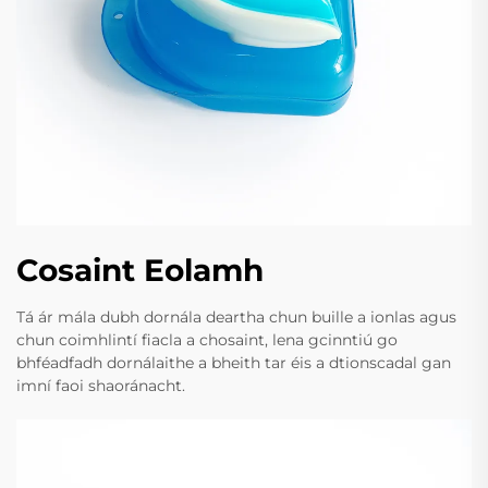
Cosaint Eolamh
Tá ár mála dubh dornála deartha chun buille a ionlas agus
chun coimhlintí fiacla a chosaint, lena gcinntiú go
bhféadfadh dornálaithe a bheith tar éis a dtionscadal gan
imní faoi shaoránacht.