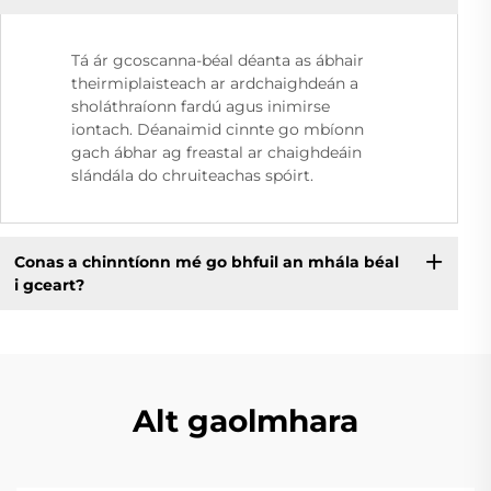
Tá ár gcoscanna-béal déanta as ábhair
theirmiplaisteach ar ardchaighdeán a
sholáthraíonn fardú agus inimirse
iontach. Déanaimid cinnte go mbíonn
gach ábhar ag freastal ar chaighdeáin
slándála do chruiteachas spóirt.
Conas a chinntíonn mé go bhfuil an mhála béal
i gceart?
Alt gaolmhara