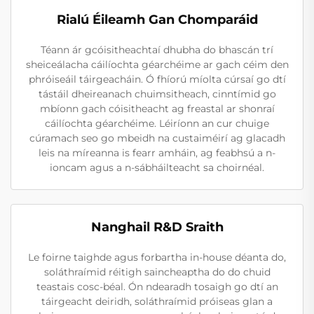
Rialú Éileamh Gan Chomparáid
Téann ár gcóisitheachtaí dhubha do bhascán trí
sheiceálacha cáilíochta géarchéime ar gach céim den
phróiseáil táirgeacháin. Ó fhíorú míolta cúrsaí go dtí
tástáil dheireanach chuimsitheach, cinntímid go
mbíonn gach cóisitheacht ag freastal ar shonraí
cáilíochta géarchéime. Léiríonn an cur chuige
cúramach seo go mbeidh na custaiméirí ag glacadh
leis na míreanna is fearr amháin, ag feabhsú a n-
ioncam agus a n-sábháilteacht sa choirnéal.
Nanghail R&D Sraith
Le foirne taighde agus forbartha in-house déanta do,
soláthraímid réitigh saincheaptha do do chuid
teastais cosc-béal. Ón ndearadh tosaigh go dtí an
táirgeacht deiridh, soláthraímid próiseas glan a