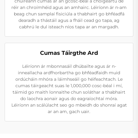
chuireann cumas ar an gcosc-béal a choigeartú de
réir an chroímhéid agus an amhairc. Léiríonn ár n-am
beag chun samplaí fisiciúla a thabhairt go bhféadfá
dearadh a thástáil agus a fháil cead go tapa, ag
cabhrú le dul isteach níos tapa ar an margadh.
Cumas Táirgthe Ard
Léiríonn ár mbonnasáil dhúbailte agus ár n-
inneallacha ardfhorbartha go bhféadfaidh muid
ordúcháin mhóra a láimhseáil go héifeachtach. Le
cumas táirgeacht suas le 1,000,000 cosc-béal i mí,
táimid go maith lonnaithe chun soláthar a thabhairt
do laochra aonair agus do eagraíochtaí móra.
Léiríonn an scálúlacht seo go mbeidh do shonraí agat
ar an am, gach uair.