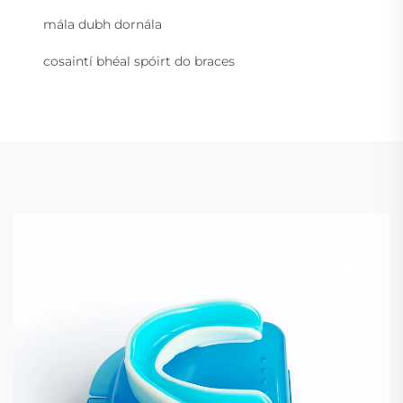
mála dubh dornála
cosaintí bhéal spóirt do braces