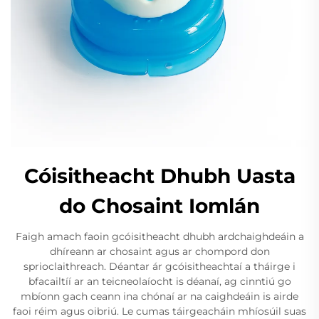
Cóisitheacht Dhubh Uasta
do Chosaint Iomlán
Faigh amach faoin gcóisitheacht dhubh ardchaighdeáin a
dhíreann ar chosaint agus ar chompord don
sprioclaithreach. Déantar ár gcóisitheachtaí a tháirge i
bfacailtíí ar an teicneolaíocht is déanaí, ag cinntiú go
mbíonn gach ceann ina chónaí ar na caighdeáin is airde
faoi réim agus oibriú. Le cumas táirgeacháin mhíosúil suas