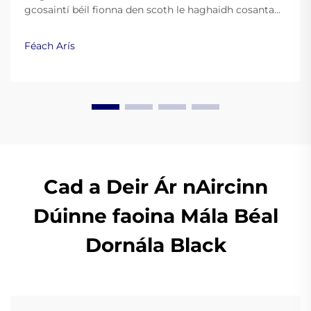
gcosaintí béil fionna den scoth le haghaidh cosanta
agus taitneamh. Foghlaim conas go feabhsaíonn
silicín ceannais, EVA, agus teasphlastaicí an
Féach Arís
fheidhmíocht. Léigh níos mó.
Cad a Deir Ár nAircinn
Dúinne faoina Mála Béal
Dornála Black