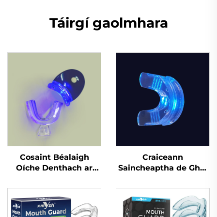
Táirgí gaolmhara
Cosaint Béalaigh
Craiceann
Oíche Denthach ar
Saincheaptha de Ghel
Bhonn Fábrach do
Silicóna, Mála
Chnaipíocht Agus
Profisiúnta um Bhánú
Cruithneadh Fiacla,
Denthá le Cófra Béime
Tráidire Béalaigh do
do Greamaithe Denthá