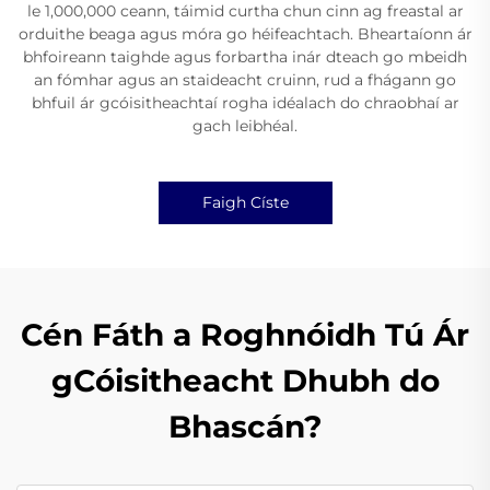
le 1,000,000 ceann, táimid curtha chun cinn ag freastal ar
orduithe beaga agus móra go héifeachtach. Bheartaíonn ár
bhfoireann taighde agus forbartha inár dteach go mbeidh
an fómhar agus an staideacht cruinn, rud a fhágann go
bhfuil ár gcóisitheachtaí rogha idéalach do chraobhaí ar
gach leibhéal.
Faigh Císte
Cén Fáth a Roghnóidh Tú Ár
gCóisitheacht Dhubh do
Bhascán?