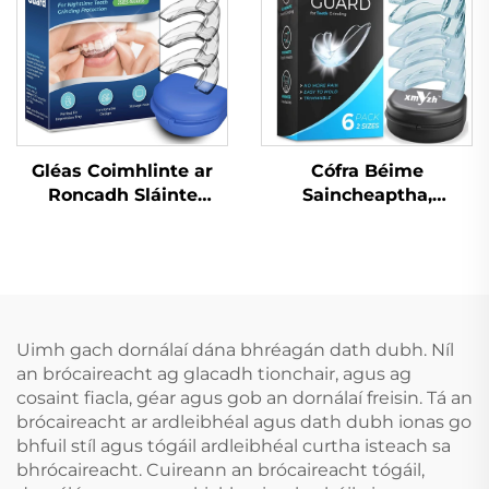
Chodladh agus
Bainneadh Fiacla
Gléas Coimhlinte ar
Cófra Béime
Roncadh Sláinte
Saincheaptha,
Cabhrach Le Mála Béal
Craiceann
Gléasanna
Inbhuanaithe do
Denthóireachta
Leanaí, Croíceann
Cúnamh do Bhéileadh
Cosanta do Dhentha,
le lár Codladh
Braca EVA
Réiteach do
Dathdhúbailte do
Uimh gach dornálaí dána bhréagán dath dubh. Níl
Róncaíocht Gléas Anti-
MMA, Boxáil
an brócaireacht ag glacadh tionchair, agus ag
Roncach Tape Béal
cosaint fiacla, géar agus gob an dornálaí freisin. Tá an
brócaireacht ar ardleibhéal agus dath dubh ionas go
bhfuil stíl agus tógáil ardleibhéal curtha isteach sa
bhrócaireacht. Cuireann an brócaireacht tógáil,