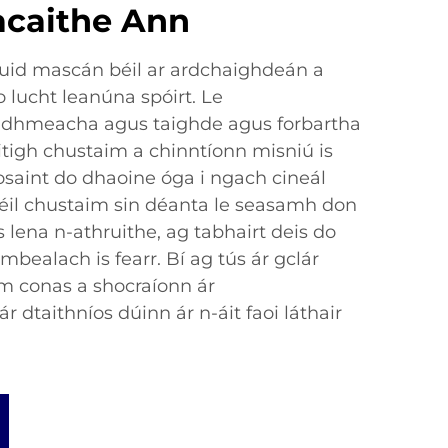
caithe Ann
cuid mascán béil ar ardchaighdeán a
 lucht leanúna spóirt. Le
idhmeacha agus taighde agus forbartha
réitigh chustaim a chinntíonn misniú is
osaint do dhaoine óga i ngach cineál
béil chustaim sin déanta le seasamh don
lena n-athruithe, ag tabhairt deis do
mbealach is fearr. Bí ag tús ár gclár
m conas a shocraíonn ár
 dtaithníos dúinn ár n-áit faoi láthair