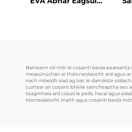
EVA Ábhar Éagsúla
Sa
Bol agus Ithe
Phio
Gléasanna Cosanta
Co
Peile do Dhéanaigh,
Chle
Gléas Cosanta
Cos
Denthóireachta do
Sp
Spóirt Peile
Co
Chn
Baineann ról mór le cosaintí beola pearsanta i
measúnúchán ar théicneolaíocht ard agus ar c
nach mbeidh siad ag bac le damáiste orálach
cuirtear an cosaint bhéile saincheaptha seo ar
teagmhala ard cosúil le peile, hacaí agus eala
téicneolaíocht maith agus cosaintí beola móra