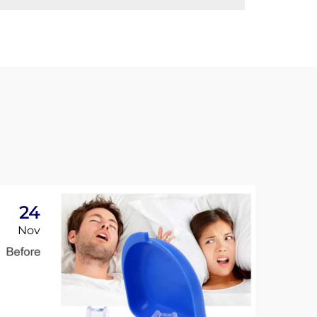
24
2
Nov
No