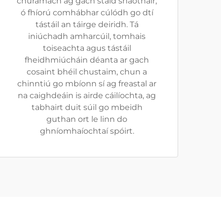
chúramach ag gach staid shaothair,
ó fhíorú comhábhar cúlódh go dtí
tástáil an táirge deiridh. Tá
iniúchadh amharcúil, tomhais
toiseachta agus tástáil
fheidhmiúcháin déanta ar gach
cosaint bhéil chustaim, chun a
chinntiú go mbíonn sí ag freastal ar
na caighdeáin is airde cáilíochta, ag
tabhairt duit súil go mbeidh
guthan ort le linn do
ghníomhaíochtaí spóirt.