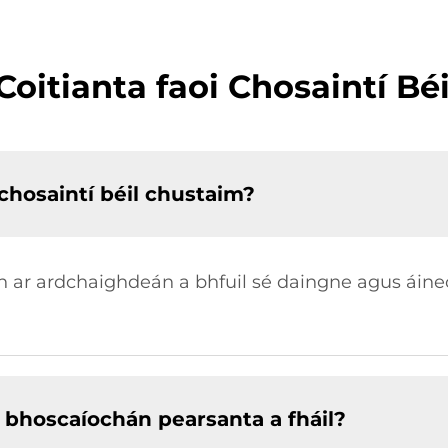
Coitianta faoi Chosaintí Bé
 chosaintí béil chustaim?
h ar ardchaighdeán a bhfuil sé daingne agus áineo
bhoscaíochán pearsanta a fháil?