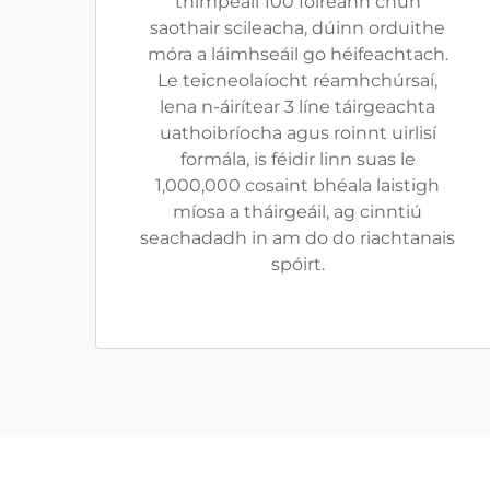
thimpeall 100 foireann chun
saothair scileacha, dúinn orduithe
móra a láimhseáil go héifeachtach.
Le teicneolaíocht réamhchúrsaí,
lena n-áirítear 3 líne táirgeachta
uathoibríocha agus roinnt uirlisí
formála, is féidir linn suas le
1,000,000 cosaint bhéala laistigh
míosa a tháirgeáil, ag cinntiú
seachadadh in am do do riachtanais
spóirt.