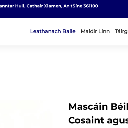
nntar Huli, Cathair Xiamen, An tSíne 361100
Leathanach Baile
Maidir Linn
Táirg
Mascáin Béil
Cosaint agu