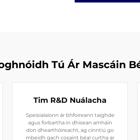
oghnóidh Tú Ár Mascáin B
Tim R&D Nuálacha
Speisialaíonn ár bhfoireann taighde
agus forbartha in dhisean amháin
don dhearthóireacht, ag cinntiú go
mbeidh gach cosaint béal curtha ar