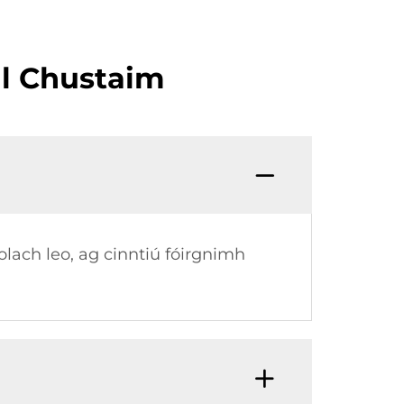
il Chustaim
lach leo, ag cinntiú fóirgnimh