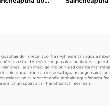
incheaptha do
Saincheaptha
caireacht Peile,
Ghel Silicóna, 
saint Bhéal do
Profisiúnta 
asanna Báscéad,
Bhánú Denthá
ainte Fiacla do
Cófra Béime 
óirt, Cás MMA,
Greamaithe De
sainte Béal do
aipíocht Fiacla
 gcabhair do imreoirí spóirt a n-ghleanntan agus a mbéil 
hónra sa chuid is mó de ár gcosaintí beola ionas go mbe
. Mar gheall ar an méid go mbíonn siad déanta mar mha
 leithleathnú intinn an imreora. Ligeann ár gcosaintí beo
íon míleata an cumhacht anála, labhairt agus fanacht faoi
 ann chun spóirt a imirt ar bhealach níos fearr.