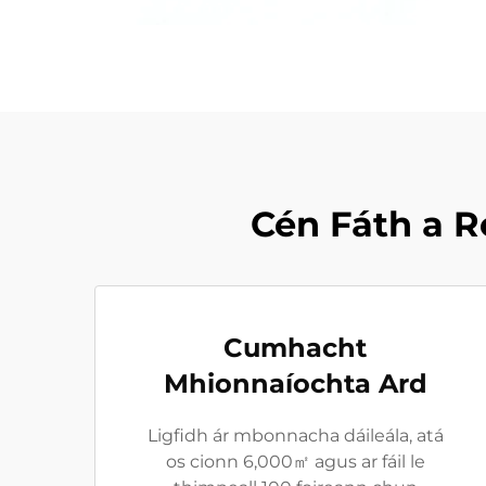
Cén Fáth a R
Cumhacht
Mhionnaíochta Ard
Ligfidh ár mbonnacha dáileála, atá
os cionn 6,000㎡ agus ar fáil le