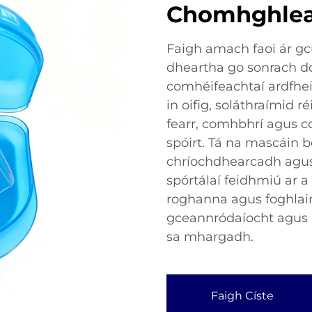
Chomhghlea
Faigh amach faoi ár g
dheartha go sonrach do
comhéifeachtaí ardfhe
in oifig, soláthraímid 
fearr, comhbhrí agus c
spóirt. Tá na mascáin 
chríochdhearcadh agus 
spórtálaí feidhmiú ar a 
roghanna agus foghlai
gceannródaíocht agus ár
sa mhargadh.
Faigh Císte