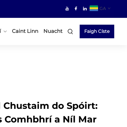
GA
í
Caint Linn
Nuacht
Faigh Císte
 Chustaim do Spóirt:
s Comhbhrí a Níl Mar