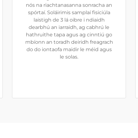
nós na riachtanasanna sonracha an
spórtaí. Soláirimis samplaí fisiciúla
laistigh de 3 lá oibre i ndiaidh
dearbhú an iarraidh, ag cabhrú le
hathruithe tapa agus ag cinntiú go
mbíonn an toradh deiridh freagrach
do do iontaofa maidir le méid agus
le solas.