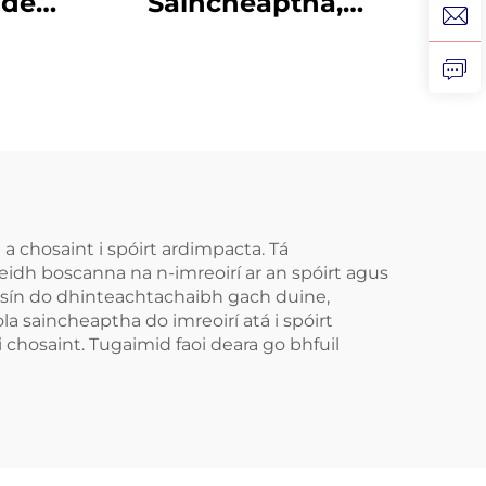
 de
Saincheaptha,
Mála
Craiceann
um
Inbhuanaithe do
 le
Leanaí, Croíceann
do
Cosanta do Dhentha,
nthá
Braca EVA
Dathdhúbailte do
MMA, Boxáil
a chosaint i spóirt ardimpacta. Tá
idh boscanna na n-imreoirí ar an spóirt agus
isín do dhinteachtachaibh gach duine,
la saincheaptha do imreoirí atá i spóirt
 chosaint. Tugaimid faoi deara go bhfuil