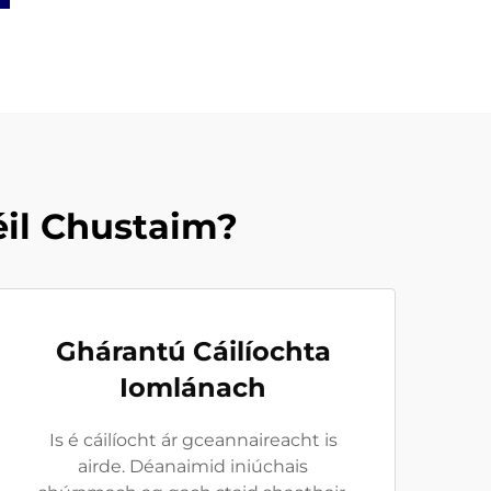
éil Chustaim?
Ghárantú Cáilíochta
Iomlánach
Is é cáilíocht ár gceannaireacht is
airde. Déanaimid iniúchais