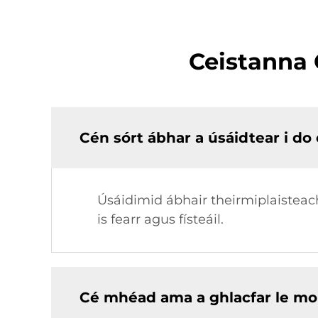
Ceistanna 
Cén sórt ábhar a úsáidtear i do
Úsáidimid ábhair theirmiplaisteac
is fearr agus físteáil.
Cé mhéad ama a ghlacfar le mo 