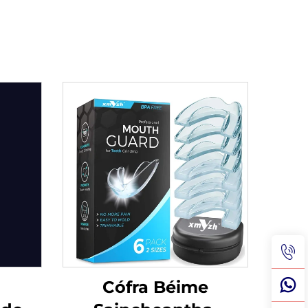
Cófra Béime