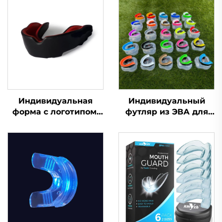
Индивидуальная
Индивидуальный
форма с логотипом,
футляр из ЭВА для
материал ЭВА,
футбольной,
разноцветные капы
боксерской капы, для
для игры в регби
баскетбола, защита
методом кипячения и
для зубов,
прикусывания, чехол
спортивные капы для
для брекетов,
единоборств MMA,
спортивная зубная
защита от скрежета
защита для футбола
зубами