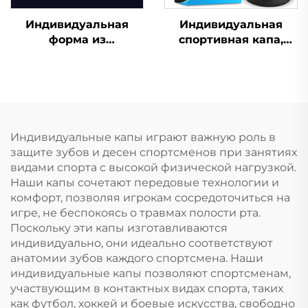
Индивидуальная
Индивидуальная
форма из
спортивная капа,
силиконового геля,
формованная детская
капа для
насадка, защитные
отбеливания зубов,
зубные брекеты из
профессиональный
ЭВА, двойного цвета,
набор для
для ММА, бокса
отбеливания зубов с
Индивидуальные капы играют важную роль в
капой от скрежета
защите зубов и десен спортсменов при занятиях
зубами
видами спорта с высокой физической нагрузкой.
Наши капы сочетают передовые технологии и
комфорт, позволяя игрокам сосредоточиться на
игре, не беспокоясь о травмах полости рта.
Поскольку эти капы изготавливаются
индивидуально, они идеально соответствуют
анатомии зубов каждого спортсмена. Наши
индивидуальные капы позволяют спортсменам,
участвующим в контактных видах спорта, таких
как футбол, хоккей и боевые искусства, свободно