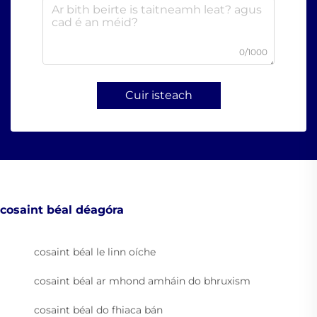
0/1000
Cuir isteach
cosaint béal déagóra
cosaint béal le linn oíche
cosaint béal ar mhond amháin do bhruxism
cosaint béal do fhiaca bán