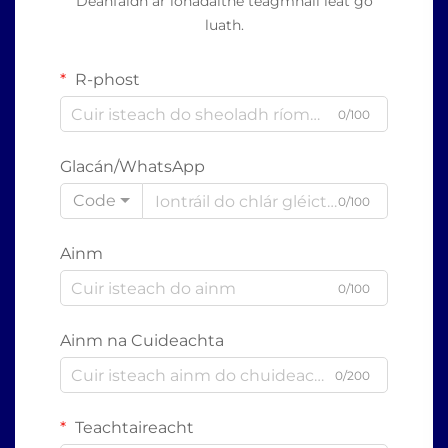
Déanfaidh ár ionadaithe teagmháil leat go
luath.
R-phost
0/100
Glacán/WhatsApp
Code
0/100
Ainm
0/100
Ainm na Cuideachta
0/200
Teachtaireacht