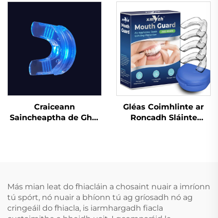
Coisir, Croíceann
Chnaipíocht Agus
Denthá Orthu Féin le
Cruithneadh Fiacla,
haghaidh Fionnú agus
Tráidire Béalaigh do
Gluais do Dhentha in
Chodladh agus
aghaidh an Chnamha
Bainneadh Fiacla
Craiceann
Gléas Coimhlinte ar
Saincheaptha de Ghel
Roncadh Sláinte
Silicóna, Mála
Cabhrach Le Mála Béal
Profisiúnta um Bhánú
Gléasanna
Denthá le Cófra Béime
Denthóireachta
do Greamaithe Denthá
Cúnamh do Bhéileadh
le lár Codladh
Réiteach do
Más mian leat do fhiacláin a chosaint nuair a imríonn
Róncaíocht Gléas Anti-
tú spórt, nó nuair a bhíonn tú ag gríosadh nó ag
Roncach Tape Béal
cringeáil do fhiacla, is iarmhargadh fiacla