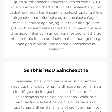
Ligfidh ár mbonnacha dháileithe, atá os cionn 6,000
㎡ agus ar bhonn thart ar 100 fostaí scileacha, dúinn
orduithe móra a láimhseáil go héifeachtach. Tá 3 líne
táirgeachta uathoibríocha agus cineálacha éagsúla
meaisíní chliste againn, agus is féidir linn go leith
1,000,000 cosaint bél déanta fiacla i gceann míosa a
tháirgeadh. Baineann an cumas mór seo le ráthú go
mbeidh muid in ann do riachtanais a chur i gcrích go
tapa gan moill nó gan dochar a dhéanamh ar
cháilíocht.
Seirbhísí R&D Saincheaptha
Speisialaíonn ár dtim taighde agus forbartha i
ndearcadh amadóc le haghaidh seirbhís iomláin, ag
cinntiú go mbeidh gach cosaint bél déanta fiacla
saincheaptha de réir do spéiseanna. Soláirimis
samplaí fisiciúla laistigh de 3 lá oibre tar éis do
riachtanais a dheimhniú, lena bheidh comhar níos