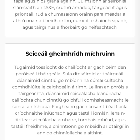
tapa agus níos glana againn. Cuimsíonn ár seirbhísí
slán-sraith an tA&F, cruthú amadóc, táirgeacht agus
priontáil, rud a chumasaíonn orainn paraiméadar a
athrú nuair a bheidh orthu, cumraí a shaincheapadh,
agus táirgí nua a fhorbairt go héifeachtach.
Seiceáil gheimhridh míchruinn
Tugaimid tosaíocht do cháilíocht ar gach céim den
phróiseáil tháirgeála. Sula dtosóimid ar tháirgeáil,
déanaimid cinntiú go mbíonn na cúrsaí cúltacha
comhdhlúite le caighdeáin áirimh. Le linn an phróisis
táirgeachta, déanaimid seiceálacha leanúnacha
cáilíochta chun cinntiú go bhfuil comhsheasmacht le
sonraí an tshiopa. Faigheann gach cosaint béal fiacla
críochnaithe iniúchadh agus tástáil iomlán, lena n-
áirítear seiceálacha amhairc, tomhais mhéad, agus
tástáil fheidhme, a chinntíonn go mbeidh ár dtáirgí in
ann do chinníollacha a aithint.