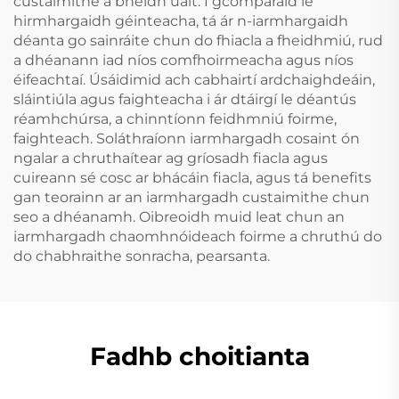
custaimithe a bheidh uait. I gcomparáid le
hirmhargaidh géinteacha, tá ár n-iarmhargaidh
déanta go sainráite chun do fhiacla a fheidhmiú, rud
a dhéanann iad níos comfhoirmeacha agus níos
éifeachtaí. Úsáidimid ach cabhairtí ardchaighdeáin,
sláintiúla agus faighteacha i ár dtáirgí le déantús
réamhchúrsa, a chinntíonn feidhmniú foirme,
faighteach. Soláthraíonn iarmhargadh cosaint ón
ngalar a chruthaítear ag gríosadh fiacla agus
cuireann sé cosc ar bhácáin fiacla, agus tá benefits
gan teorainn ar an iarmhargadh custaimithe chun
seo a dhéanamh. Oibreoidh muid leat chun an
iarmhargadh chaomhnóideach foirme a chruthú do
do chabhraithe sonracha, pearsanta.
Fadhb choitianta