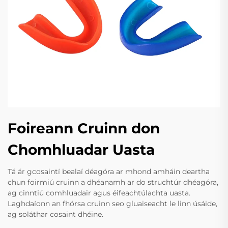
Foireann Cruinn don
Chomhluadar Uasta
Tá ár gcosaintí bealaí déagóra ar mhond amháin deartha
chun foirmiú cruinn a dhéanamh ar do struchtúr dhéagóra,
ag cinntiú comhluadair agus éifeachtúlachta uasta.
Laghdaíonn an fhórsa cruinn seo gluaiseacht le linn úsáide,
ag soláthar cosaint dhéine.