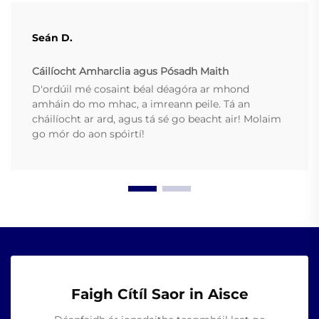
Seán D.
Cáilíocht Amharclia agus Pósadh Maith
D'ordúil mé cosaint béal déagóra ar mhond
amháin do mo mhac, a imreann peile. Tá an
cháilíocht ar ard, agus tá sé go beacht air! Molaim
go mór do aon spóirtí!
Faigh Cítíl Saor in Aisce