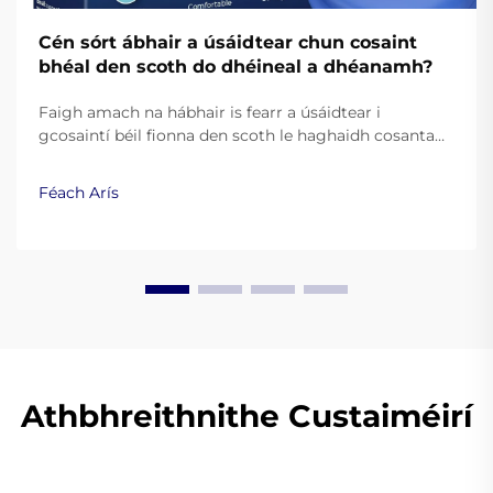
Cén sórt ábhair a úsáidtear chun cosaint
bhéal den scoth do dhéineal a dhéanamh?
Faigh amach na hábhair is fearr a úsáidtear i
gcosaintí béil fionna den scoth le haghaidh cosanta
agus taitneamh. Foghlaim conas go feabhsaíonn
silicín ceannais, EVA, agus teasphlastaicí an
Féach Arís
fheidhmíocht. Léigh níos mó.
Athbhreithnithe Custaiméirí