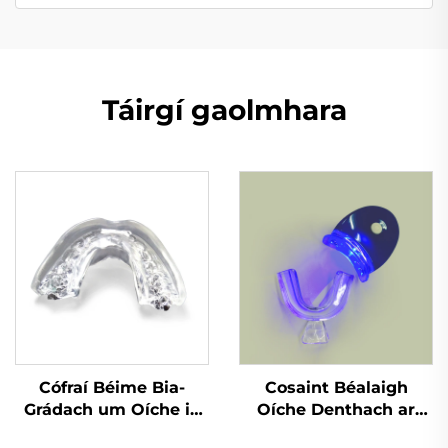
Táirgí gaolmhara
Cófraí Béime Bia-
Cosaint Béalaigh
Grádach um Oíche in
Oíche Denthach ar
aghaidh Greamaithe
Bhonn Fábrach do