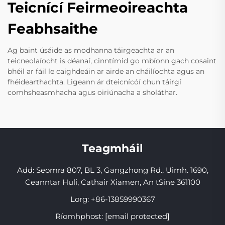
Teicnící Feirmeoireachta
Feabhsaithe
Ag baint úsáide as modhanna táirgeachta ar an
teicneolaíocht is déanaí, cinntímid go mbíonn gach cosaint
bhéil ar fáil le caighdeáin ar airde an cháilíochta agus an
fhéidearthachta. Ligeann ár dteicnícóí chun táirgí
comhsheasmhacha agus oiriúnacha a sholáthar.
Teagmháil
Add: Seomra 807, BL 3, Gangzhong Rd., Uimh. 1690,
Ceanntar Huli, Cathair Xiamen, An tSíne 361100
Lorg:
+86-13859990367
Ríomhphost:
[email protected]