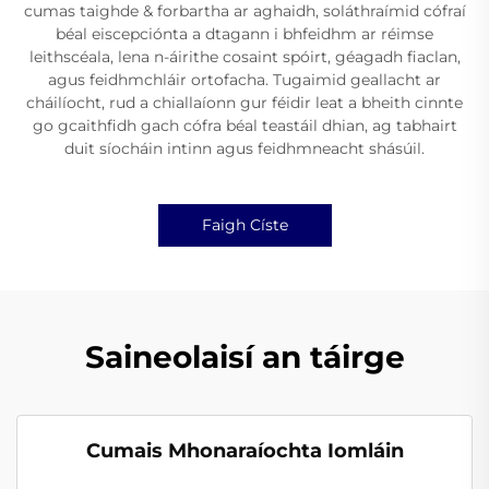
cumas taighde & forbartha ar aghaidh, soláthraímid cófraí
béal eiscepciónta a dtagann i bhfeidhm ar réimse
leithscéala, lena n-áirithe cosaint spóirt, géagadh fiaclan,
agus feidhmchláir ortofacha. Tugaimid geallacht ar
cháilíocht, rud a chiallaíonn gur féidir leat a bheith cinnte
go gcaithfidh gach cófra béal teastáil dhian, ag tabhairt
duit síocháin intinn agus feidhmneacht shásúil.
Faigh Císte
Saineolaisí an táirge
Cumais Mhonaraíochta Iomláin