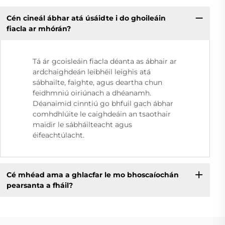
Cén cineál ábhar atá úsáidte i do ghoileáin
fiacla ar mhórán?
Tá ár gcoisleáin fiacla déanta as ábhair ar
ardchaighdeán leibhéil leighis atá
sábhailte, faighte, agus deartha chun
feidhmniú oiriúnach a dhéanamh.
Déanaimid cinntiú go bhfuil gach ábhar
comhdhlúite le caighdeáin an tsaothair
maidir le sábháilteacht agus
éifeachtúlacht.
Cé mhéad ama a ghlacfar le mo bhoscaíochán
pearsanta a fháil?