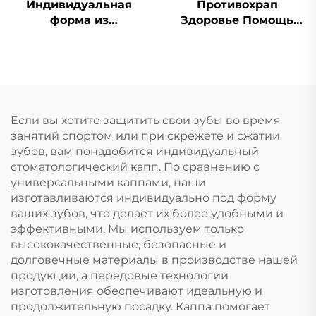
Индивидуальная
Противохрап
форма из
Здоровье Помощь
силиконового геля,
при сне Капа для
капа для
зубов Защитные
отбеливания зубов,
капы для зубов
профессиональный
Средство от храпа
набор для
Приспособление для
отбеливания зубов с
остановки дыхания
Если вы хотите защитить свои зубы во время
капой от скрежета
ртом во сне Лента
занятий спортом или при скрежете и сжатии
зубами
для рта
зубов, вам понадобится индивидуальный
стоматологический капп. По сравнению с
универсальными каппами, наши
изготавливаются индивидуально под форму
ваших зубов, что делает их более удобными и
эффективными. Мы используем только
высококачественные, безопасные и
долговечные материалы в производстве нашей
продукции, а передовые технологии
изготовления обеспечивают идеальную и
продолжительную посадку. Каппа помогает