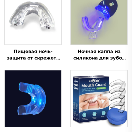
Пищевая ночь-
Ночная каппа из
защита от скрежета
силикона для зубов
зубами, капы для
по заводской цене,
зубов, против храпа,
защита от скрежета
стоматологическая
зубами и
капа, кипятим и
стискивания
вставляем,
челюстей, капа для
отбеливающие
сна, отбеливания
зубные капы
зубов