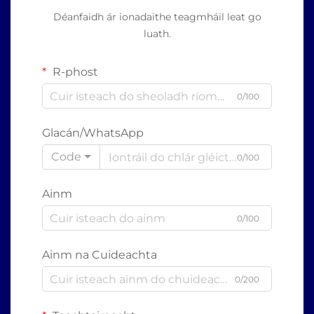
Déanfaidh ár ionadaithe teagmháil leat go
luath.
R-phost
0/100
Glacán/WhatsApp
Code
0/100
Ainm
0/100
Ainm na Cuideachta
0/200