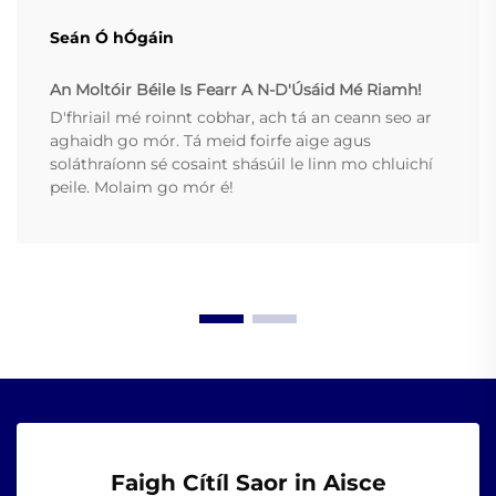
Seán Ó hÓgáin
An Moltóir Béile Is Fearr A N-D'Úsáid Mé Riamh!
D'fhriail mé roinnt cobhar, ach tá an ceann seo ar
aghaidh go mór. Tá meid foirfe aige agus
soláthraíonn sé cosaint shásúil le linn mo chluichí
peile. Molaim go mór é!
Faigh Cítíl Saor in Aisce