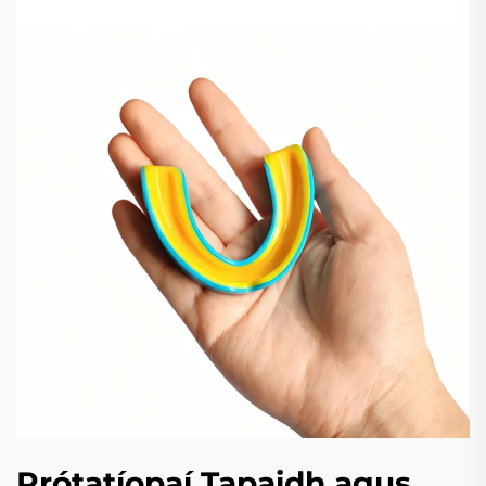
Prótatíopaí Tapaidh agus