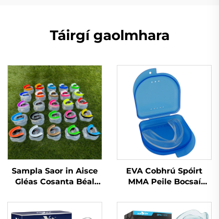
Táirgí gaolmhara
Sampla Saor in Aisce
EVA Cobhrú Spóirt
Gléas Cosanta Béal
MMA Peile Bocsaí
Spóirt Gléas
Cobhrú Bainne
Inbhuanaithe do
Silicónach
Leanai Piec Béal