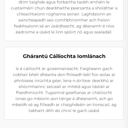
dtim taighde agus forbartha taobh amháin le
custaiméirí chun dearbhaithe pearsanta a sholáthar a
chleachtaíonn roghanna aonair. Laghdaíonn an
saincheapadh seo comhbhríomhar ach freisin
feabhsaíonn sé an úsáidteacht, ag déanamh é níos
éadroime a úsáid le linn spóirt nó agus sealadáil.
Ghárantú Cáilíochta Iomlánach
Is é cáilíocht ár gceannaireacht. Faigheann gach
cobhair bhéil dhéanta don fhileadh béil fíor-eolas ar
phróiseas iniúchta géar, lena n-áirítear dearbhú ar
shócmhainní, seiceáil ar mhéid agus tástáil ar
fheidhmíocht. Tugaimid gealltanas ar cháilíocht
ionas go mbíonn aon táirge á dhéanamh, ach go
mbeidh sé ag filleadh ar chaighdeáin an tionscail, ag
tabhairt díth do chroí le gach úsáid.