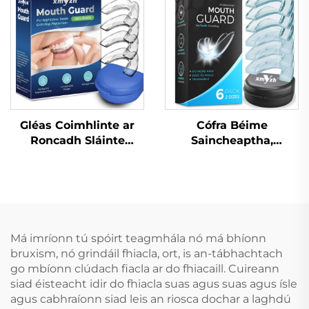
Cosanta Dothain EVA
Dá Dhathach do MMA
Anrochtáin
Gléas Coimhlinte ar
Cófra Béime
Roncadh Sláinte
Saincheaptha,
Cabhrach Le Mála Béal
Craiceann
Gléasanna
Inbhuanaithe do
Denthóireachta
Leanaí, Croíceann
Cúnamh do Bhéileadh
Cosanta do Dhentha,
le lár Codladh
Braca EVA
Réiteach do
Dathdhúbailte do
Má imríonn tú spóirt teagmhála nó má bhíonn
Róncaíocht Gléas Anti-
MMA, Boxáil
bruxism, nó grindáil fhiacla, ort, is an-tábhachtach
Roncach Tape Béal
go mbíonn clúdach fiacla ar do fhiacaill. Cuireann
siad éisteacht idir do fhiacla suas agus suas agus ísle
agus cabhraíonn siad leis an riosca dochar a laghdú