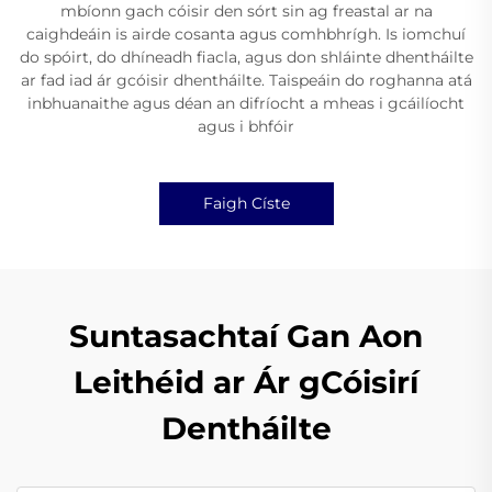
mbíonn gach cóisir den sórt sin ag freastal ar na
caighdeáin is airde cosanta agus comhbhrígh. Is iomchuí
do spóirt, do dhíneadh fiacla, agus don shláinte dhentháilte
ar fad iad ár gcóisir dhentháilte. Taispeáin do roghanna atá
inbhuanaithe agus déan an difríocht a mheas i gcáilíocht
agus i bhfóir
Faigh Císte
Suntasachtaí Gan Aon
Leithéid ar Ár gCóisirí
Dentháilte