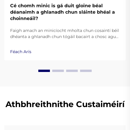
Cé chomh minic is gá duit gloine béal
déanaimh a ghlanadh chun sláinte bhéal a
choinneáil?
Faigh amach an minicíocht mholta chun cosaintí béil
dhéanta a ghlanadh chun tógáil bacairt a chosc agus
sláinte bhéal a choinneáil. Foghlaim praiticiúil is fearr
ó shaineolaithe fiacla.
Féach Arís
Athbhreithnithe Custaiméirí