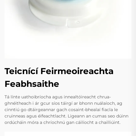
Teicnící Feirmeoireachta
Feabhsaithe
Tá línte uathoibríocha agus innealtóireacht chrua-
ghnéitheach i ár gcur síos táirgí ar bhonn nuálaíoch, ag
cinntiú go dtáirgeannar gach cosaint-bhealaí fiacla le
cruinneas agus éifeachtlacht. Ligeann an cumas seo dúinn
ordúcháin móra a chríochnú gan cáilíocht a chailliúint.