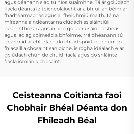
agus déanann siad tú níos suaimhne. Tá ár gclúdach
fiacla déanta le teicneolaíocht ar a bhfuil an béim ar
fhadtéarmachas agus ar fheidhmiú maith. Tá na
míreanna a ndéantar na clúdach as sláintiúil,
neamhthoxaí agus in ann go leor úsáide a sheas
agus iad ag coimeád a bhfoirme. Má dhéanann tú
dearmad ar chlúdach do chuid spóirt nó chun do
fhiacaill a chosaint san oíche, is rogha idéalach é ár
gclúdach chun do chuid fiacla agus do shláinte
fiacla iomlán a chosaint.
Ceisteanna Coitianta faoi
Chobhair Bhéal Déanta don
Fhileadh Béal