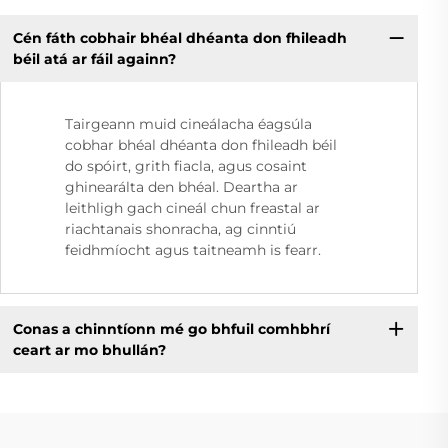
Cén fáth cobhair bhéal dhéanta don fhileadh
béil atá ar fáil againn?
Tairgeann muid cineálacha éagsúla
cobhar bhéal dhéanta don fhileadh béil
do spóirt, grith fiacla, agus cosaint
ghinearálta den bhéal. Deartha ar
leithligh gach cineál chun freastal ar
riachtanais shonracha, ag cinntiú
feidhmíocht agus taitneamh is fearr.
Conas a chinntíonn mé go bhfuil comhbhrí
ceart ar mo bhullán?