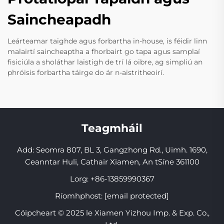
Saincheapadh
Leárteamar taighde agus forbartha in-house, is féidir linn
malairtí saincheaptha a fhorbairt go tapa agus samplaí
fisiciúla a sholáthar laistigh de trí lá oibre, ag simpliú an
phróisis forbartha táirge do ár n-aistritheoirí.
Teagmháil
Add: Seomra 807, BL 3, Gangzhong Rd., Uimh. 1690,
Ceanntar Huli, Cathair Xiamen, An tSíne 361100
Lorg:
+86-13859990367
Ríomhphost:
[email protected]
Cóipcheart © 2025 le Xiamen Yizhou Imp. & Exp. Co.,