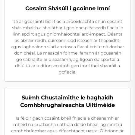
Cosaint Shásúil i gcoinne Imní
Tá ár gcosaintí béil fiacla ardoideachta chun cosaint
shár-mhaith a sholáthar i gcoinne pléascadh fiacla le
linn spóirt agus gníomhaíochtaí ard-impact. Déanta
as ábhair réidh, cuireann siad isteach ar thapaidhtí
agus laghdaíonn siad an riosca fiacal briste nó dochar
don bhéal. Le meascán foirme, fanann ár gcusanán
go sábhailte ar a seasamh, ag ligean do spórtaí a
dhiúltú ar a dtionscnaimh gan imní faoi shaoráil a
gcfiacla.
Suímh Chustaimithe le haghaidh
Comhbhrughaireachta Uiltiméide
Is féidir gach cosaint bhéil fhiacla a dhéanamh ar
mhéid na cruthacha uathúla de do bhéal, ag cinntiú
comhbhríomhar agus éifeachtacht uasta. Oibríonn ár