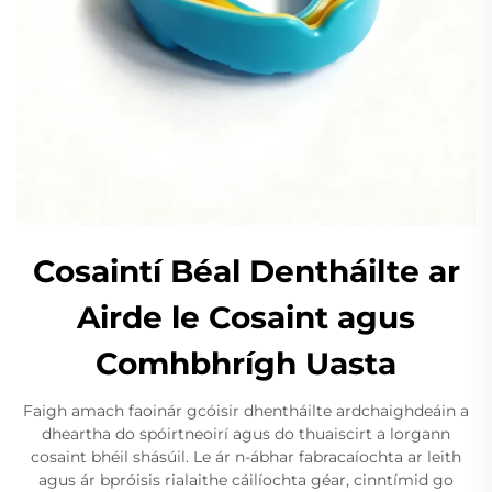
Cosaintí Béal Dentháilte ar
Airde le Cosaint agus
Comhbhrígh Uasta
Faigh amach faoinár gcóisir dhentháilte ardchaighdeáin a
dheartha do spóirtneoirí agus do thuaiscirt a lorgann
cosaint bhéil shásúil. Le ár n-ábhar fabracaíochta ar leith
agus ár bpróisis rialaithe cáilíochta géar, cinntímid go