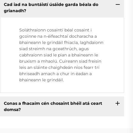
Cad iad na buntáistí úsáide garda béala do
grianadh?
Soláthraíonn cosaintí béal cosaint i
gcoinne na n-éifeachtaí docharacha a
bhaineann le grindáil fhiacla, laghdaíonn
siad streimh na gceathrúch, agus
cabhraíonn siad le pian a bhaineann le
bruxism a mhaolú. Cuireann siad freisin
leis an sláinte chaighdeán níos fearr trí
bhriseadh amach a chur in éadan a
bhaineann le grindáil.
Conas a fhacaím cén chosaint bhéil atá ceart
domsa?