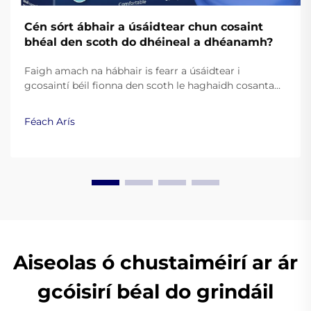
Cén sórt ábhair a úsáidtear chun cosaint
bhéal den scoth do dhéineal a dhéanamh?
Faigh amach na hábhair is fearr a úsáidtear i
gcosaintí béil fionna den scoth le haghaidh cosanta
agus taitneamh. Foghlaim conas go feabhsaíonn
silicín ceannais, EVA, agus teasphlastaicí an
Féach Arís
fheidhmíocht. Léigh níos mó.
Aiseolas ó chustaiméirí ar ár
gcóisirí béal do grindáil