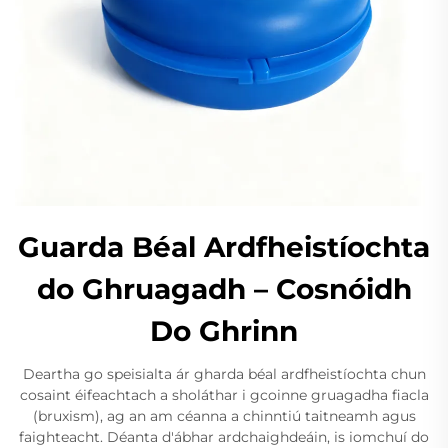
Guarda Béal Ardfheistíochta
do Ghruagadh – Cosnóidh
Do Ghrinn
Deartha go speisialta ár gharda béal ardfheistíochta chun
cosaint éifeachtach a sholáthar i gcoinne gruagadha fiacla
(bruxism), ag an am céanna a chinntiú taitneamh agus
faighteacht. Déanta d'ábhar ardchaighdeáin, is iomchuí do