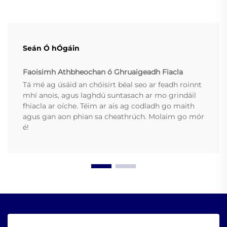
Seán Ó hÓgáin
Faoisimh Athbheochan ó Ghruaigeadh Fiacla
Tá mé ag úsáid an chóisirt béal seo ar feadh roinnt
mhí anois, agus laghdú suntasach ar mo grindáil
fhiacla ar oíche. Téim ar ais ag codladh go maith
agus gan aon phian sa cheathrúch. Molaim go mór
é!