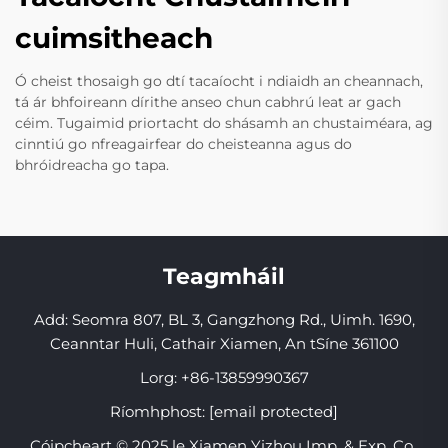
cuimsitheach
Ó cheist thosaigh go dtí tacaíocht i ndiaidh an cheannach,
tá ár bhfoireann dírithe anseo chun cabhrú leat ar gach
céim. Tugaimid priortacht do shásamh an chustaiméara, ag
cinntiú go nfreagairfear do cheisteanna agus do
bhróidreacha go tapa.
Teagmháil
Add: Seomra 807, BL 3, Gangzhong Rd., Uimh. 1690,
Ceanntar Huli, Cathair Xiamen, An tSíne 361100
Lorg:
+86-13859990367
Ríomhphost:
[email protected]
Cóipcheart © 2025 le Xiamen Yizhou Imp. & Exp. Co.,