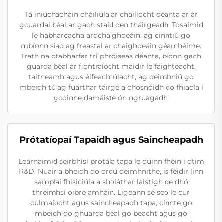
Tá iniúchacháin cháiliúla ar cháilíocht déanta ar ár
gcuardaí béal ar gach staid den tháirgeadh. Tosaímid
le habharcacha ardchaighdeáin, ag cinntiú go
mbíonn siad ag freastal ar chaighdeáin géarchéime.
Trath na dtabharfar trí phróiseas déanta, bíonn gach
guarda béal ar fiontraíocht maidir le faighteacht,
taitneamh agus éifeachtúlacht, ag deimhniú go
mbeidh tú ag fuarthar táirge a chosnóidh do fhiacla i
gcoinne damáiste ón ngruagadh.
Prótatíopaí Tapaidh agus Saincheapadh
Leárnaimid seirbhísí prótála tapa le dúinn fhéin i dtim
R&D. Nuair a bheidh do ordú deimhnithe, is féidir linn
samplaí fhisiciúla a sholáthar laistigh de dhó
thréimhsí oibre amháin. Ligeann sé seo le cur
cúlmaíocht agus saincheapadh tapa, cinnte go
mbeidh do ghuarda béal go beacht agus go