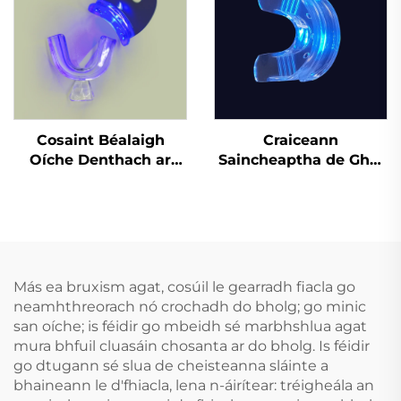
Dá Dhathach do MMA
Anrochtáin
Cosaint Béalaigh
Craiceann
Oíche Denthach ar
Saincheaptha de Ghel
Bhonn Fábrach do
Silicóna, Mála
Chnaipíocht Agus
Profisiúnta um Bhánú
Cruithneadh Fiacla,
Denthá le Cófra Béime
Tráidire Béalaigh do
do Greamaithe Denthá
Chodladh agus
Bainneadh Fiacla
Más ea bruxism agat, cosúil le gearradh fiacla go
neamhthreorach nó crochadh do bholg; go minic
san oíche; is féidir go mbeidh sé marbhshlua agat
mura bhfuil cluasáin chosanta ar do bholg. Is féidir
go dtugann sé slua de cheisteanna sláinte a
bhaineann le d'fhiacla, lena n-áirítear: tréigheála an