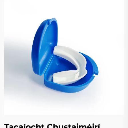
Tacaíocht Chustaiméirí