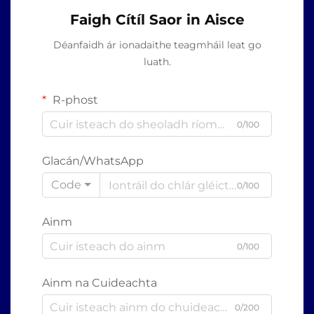
Faigh Cítíl Saor in Aisce
Déanfaidh ár ionadaithe teagmháil leat go
luath.
R-phost
0/100
Glacán/WhatsApp
Code
0/100
Ainm
0/100
Ainm na Cuideachta
0/200