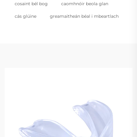
cosaint bél bog
caomhnóir beola glan
cás glúine
greamaitheán béal i mbeartlach