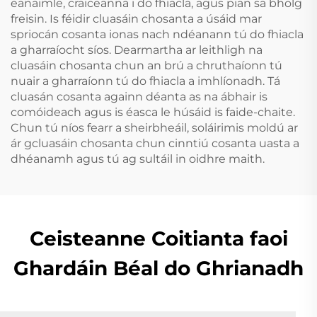
eanaimle, craiceanna i do fhiacla, agus pian sa bholg
freisin. Is féidir cluasáin chosanta a úsáid mar
spriocán cosanta ionas nach ndéanann tú do fhiacla
a gharraíocht síos. Dearmartha ar leithligh na
cluasáin chosanta chun an brú a chruthaíonn tú
nuair a gharraíonn tú do fhiacla a imhlíonadh. Tá
cluasán cosanta againn déanta as na ábhair is
comóideach agus is éasca le húsáid is faide-chaite.
Chun tú níos fearr a sheirbheáil, soláirimis moldú ar
ár gcluasáin chosanta chun cinntiú cosanta uasta a
dhéanamh agus tú ag sultáil in oidhre maith.
Ceisteanne Coitianta faoi
Ghardáin Béal do Ghrianadh