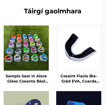
Táirgí gaolmhara
Sampla Saor in Aisce
Cosaint Fiacla Bia-
Gléas Cosanta Béal
Grád EVA, Cuarda
Spóirt Gléas
Cobhrú do Bhoxáil,
Inbhuanaithe do
Cobhrú Spóirt do
Leanai Piec Béal
Chuardaithe
Cosanta Dothain EVA