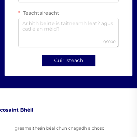
Teachtaireacht
0/1000
Cuir isteach
cosaint Bhéil
greamaitheán béal chun cnagadh a chosc