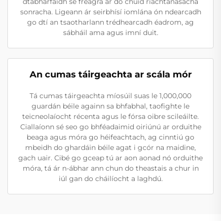
dtabharfaidh sé freagra ar do chuid riachtanasacha
sonracha. Ligeann ár seirbhísí iomlána ón ndearcadh
go dtí an tsaotharlann trédhearcadh éadrom, ag
sábháil ama agus imní duit.
An cumas táirgeachta ar scála mór
Tá cumas táirgeachta míosúil suas le 1,000,000
guardán béile againn sa bhfabhal, taofighte le
teicneolaíocht récenta agus le fórsa oibre scileáilte.
Ciallaíonn sé seo go bhféadaimid oiriúnú ar orduithe
beaga agus móra go héifeachtach, ag cinntiú go
mbeidh do ghardáin béile agat i gcór na maidine,
gach uair. Cibé go gceap tú ar aon aonad nó orduithe
móra, tá ár n-ábhar ann chun do theastais a chur in
iúl gan do cháilíocht a laghdú.