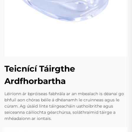
Teicnící Táirgthe
Ardfhorbartha
Léiríonn ár bpróiseas fabhrála ar an mbealach is déanaí go
bhfuil aon chóras béile á dhéanamh le cruinneas agus le
cúram. Ag úsáid línte táirgeacháin uathoibrithe agus
seiceanna cáilíochta géarchúrsa, soláthraímid táirge a
mhéadaíonn ar iontais.