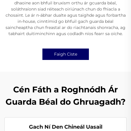
dhaoine aon bhfuil bruxism orthu ár gcuarda béal,
soláthraíonn siad réiteach oiriúnach chun do fhiacla a
chosaint. Le ár n-ábhar dualte agus taighde agus forbartha
in-house, cinntímid go bhfuil gach guarda béal
saincheaptha chun freastal ar do riachtanais shonracha, ag
tabhairt duitiminchinn agus codladh níos fearr sa oíche.
Faigh Císte
Cén Fáth a Roghnódh Ár
Guarda Béal do Ghruagadh?
Gach Ní Den Chineál Uasail