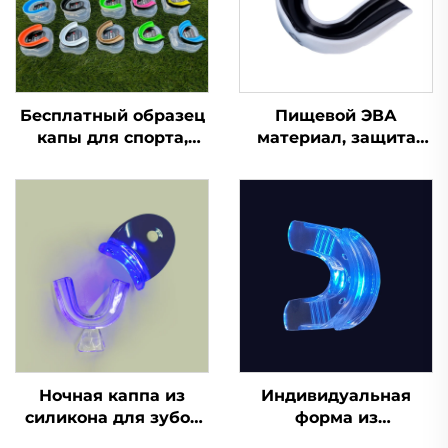
Бесплатный образец
Пищевой ЭВА
капы для спорта,
материал, защита
формованная капа,
для зубов, капа для
детская насадка,
брекетов, боксерская
защита для зубов,
спортивная капа,
двухцветная ЭВА
защитные
капа для брекетов,
спортивные капы для
для ММА, бокса
зубов
Ночная каппа из
Индивидуальная
силикона для зубов
форма из
по заводской цене,
силиконового геля,