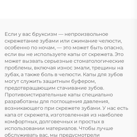
защита от скрежета
капа для
зубами и
отбеливания зубов,
стискивания
профессиональный
челюстей, капа для
набор для
сна, отбеливания
отбеливания зубов с
Если у вас бруксизм — непроизвольное
зубов
капой от скрежета
скрежетание зубами или сжимание челюсти,
зубами
особенно по ночам, — это может быть опасно,
если вы не используете капы от скрежета. Это
может вызвать серьезные стоматологические
проблемы, включая износ эмали, трещины на
зубах, а также боль в челюсти. Капы для зубов
могут служить защитным буфером,
предотвращающим стачивание зубов.
Противоистирательные капы специально
разработаны для поглощения давления,
возникающего при скрежете зубами. У нас есть
капа от скрежета, изготовленная из наиболее
комфортных, долговечных и простых в
использовании материалов. Чтобы лучше
обслуживать вас, мы предусмотрели