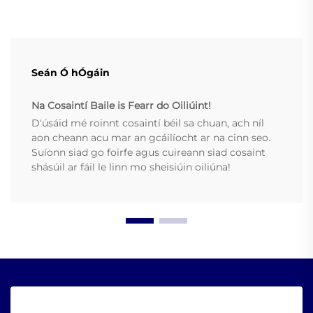
Seán Ó hÓgáin
Na Cosaintí Baile is Fearr do Oiliúint!
D'úsáid mé roinnt cosaintí béil sa chuan, ach níl
aon cheann acu mar an gcáilíocht ar na cinn seo.
Suíonn siad go foirfe agus cuireann siad cosaint
shásúil ar fáil le linn mo sheisiúin oiliúna!