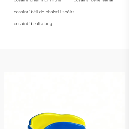
cosaint bhéil fhoirmthe
cosaintí béile leanaí
cosaintí béil do pháistí i spóirt
cosaintí bealta bog