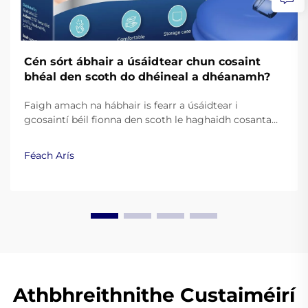
Cén sórt ábhair a úsáidtear chun cosaint
bhéal den scoth do dhéineal a dhéanamh?
Faigh amach na hábhair is fearr a úsáidtear i
gcosaintí béil fionna den scoth le haghaidh cosanta
agus taitneamh. Foghlaim conas go feabhsaíonn
silicín ceannais, EVA, agus teasphlastaicí an
Féach Arís
fheidhmíocht. Léigh níos mó.
Athbhreithnithe Custaiméirí