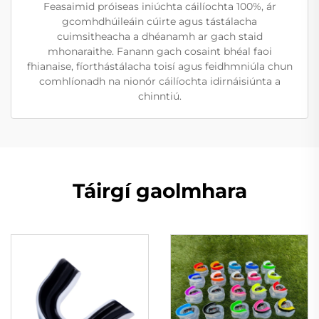
Feasaimid próiseas iniúchta cáilíochta 100%, ár
gcomhdhúileáin cúirte agus tástálacha
cuimsitheacha a dhéanamh ar gach staid
mhonaraithe. Fanann gach cosaint bhéal faoi
fhianaise, fíorthástálacha toisí agus feidhmniúla chun
comhlíonadh na nionór cáilíochta idirnáisiúnta a
chinntiú.
Táirgí gaolmhara