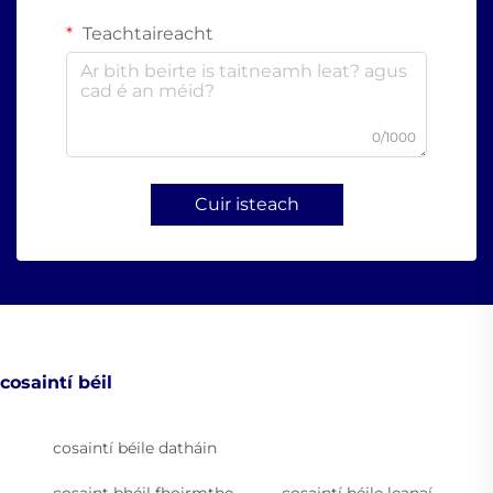
Teachtaireacht
0/1000
Cuir isteach
cosaintí béil
cosaintí béile datháin