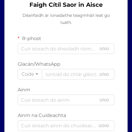
Faigh Cítíl Saor in Aisce
Déanfaidh ár ionadaithe teagmháil leat go
luath.
R-phost
0/100
Glacán/WhatsApp
Code
0/100
Ainm
0/100
Ainm na Cuideachta
0/200