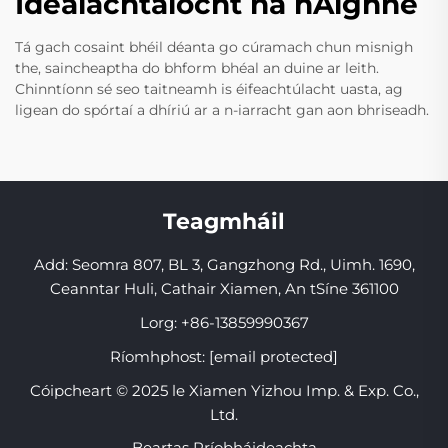
Idéalachtaíocht na hAighne
Tá gach cosaint bhéil déanta go cúramach chun misnigh
the, saincheaptha do bhform bhéal an duine ar leith.
Chinntíonn sé seo taitneamh is éifeachtúlacht uasta, ag
ligean do spórtaí a dhíriú ar a n-iarracht gan aon bhriseadh.
Teagmháil
Add: Seomra 807, BL 3, Gangzhong Rd., Uimh. 1690,
Ceanntar Huli, Cathair Xiamen, An tSíne 361100
Lorg:
+86-13859990367
Ríomhphost:
[email protected]
Cóipcheart © 2025 le Xiamen Yizhou Imp. & Exp. Co.,
Ltd.
Beartas Príobháideachta