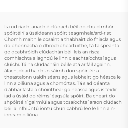
Denthá Orthu Féin le
Spóirt, Boil agus Gnáth
haghaidh Fionnú agus
Cosaint Fiacla,
Gluais do Dhentha in
Cosainte Béal de
aghaidh an Chnamha
Shilicona, Díol Orthu i
Is rud riachtanach é clúdach béil do chuid mhór
Mbach
spóirtéirí a úsáideann spóirt teagmhala/ard-risc.
Chomh maith le cosaint a thabhairt do fhiacla agus
do bhonnacha ó dhrochbheartuithe, tá taispeánta
go gcabhróidh clúdachán béil leis an risca
comhlachta a laghdú le linn cleachtaíochtaí agus
cluichí. Tá na clúdacháin béile atá ar fáil againn,
áfach, deartha chun sáimh don spóirtéir a
theastaíonn uaidh séans agus labhairt go héasca le
linn a oiliúna agus a chomórtas. Tá siad déanta
d’ábhar fásta a chóirithear go héasca agus is féidir
iad a úsáid do réimsí éagsúla spóirt. Ba cheart do
shpóirtéirí gairmiúla agus tosaíochtaí araon clúdach
béil a infhiúntú iontu chun cabhrú leo le linn a n-
ioncam oiliúna.