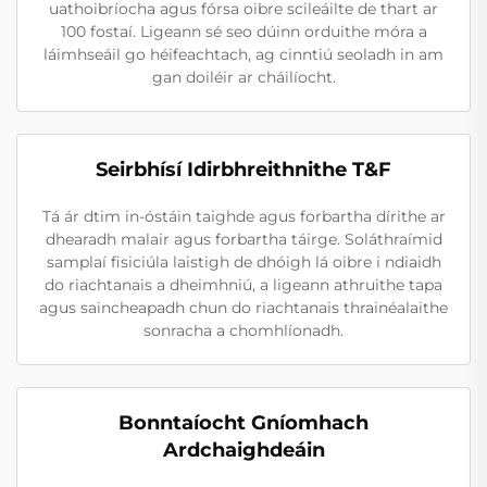
uathoibríocha agus fórsa oibre scileáilte de thart ar
100 fostaí. Ligeann sé seo dúinn orduithe móra a
láimhseáil go héifeachtach, ag cinntiú seoladh in am
gan doiléir ar cháilíocht.
Seirbhísí Idirbhreithnithe T&F
Tá ár dtim in-óstáin taighde agus forbartha dírithe ar
dhearadh malair agus forbartha táirge. Soláthraímid
samplaí fisiciúla laistigh de dhóigh lá oibre i ndiaidh
do riachtanais a dheimhniú, a ligeann athruithe tapa
agus saincheapadh chun do riachtanais thrainéalaithe
sonracha a chomhlíonadh.
Bonntaíocht Gníomhach
Ardchaighdeáin