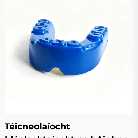
Téicneolaíocht