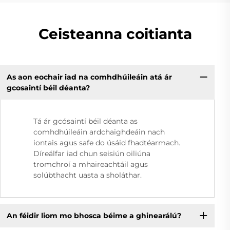
Ceisteanna coitianta
As aon eochair iad na comhdhúileáin atá ár
gcosaintí béil déanta?
Tá ár gcósaintí béil déanta as
comhdhúileáin ardchaighdeáin nach
iontais agus safe do úsáid fhadtéarmach.
Díreálfar iad chun seisiún oiliúna
tromchroí a mhaireachtáil agus
solúbthacht uasta a sholáthar.
An féidir liom mo bhosca béime a ghinearálú?