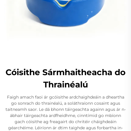
Cóisithe Sármhaitheacha do
Thrainéalú
Faigh amach faoi ár gcóisithe ardchaighdeáin a dheartha
go sonrach do thrainéalú, a soláthraíonn cosaint agus
taitneamh saor. Le dá bhonn táirgeachta againn agus ár n-
ábhair táirgeachta ardfheidhme, cinntímid go mbíonn
gach cóisithe ag freagairt do chritéir cháighdeáin
géarchéime. Léiríonn ár dtim taighde agus forbartha in-