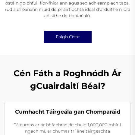
óstáin go bhfuil fíor-fhíor ann agus seoladh samplach tapa,
rud a dhéanann muid do pháirtíochta ideal d’orduithe móra
cóisithe do thrainéalú.
Faigh Císte
Cén Fáth a Roghnódh Ár
gCuairdaití Béal?
Cumhacht Táirgeála gan Chomparáid
Tá cumas ar ár bhfabhrac de chuid 1,000,000 mhír i
ngach mí, ar chumas trí líne táirgeachta