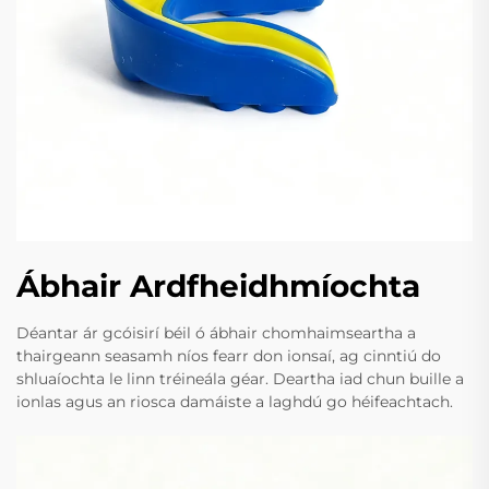
Ábhair Ardfheidhmíochta
Déantar ár gcóisirí béil ó ábhair chomhaimseartha a
thairgeann seasamh níos fearr don ionsaí, ag cinntiú do
shluaíochta le linn tréineála géar. Deartha iad chun buille a
ionlas agus an riosca damáiste a laghdú go héifeachtach.