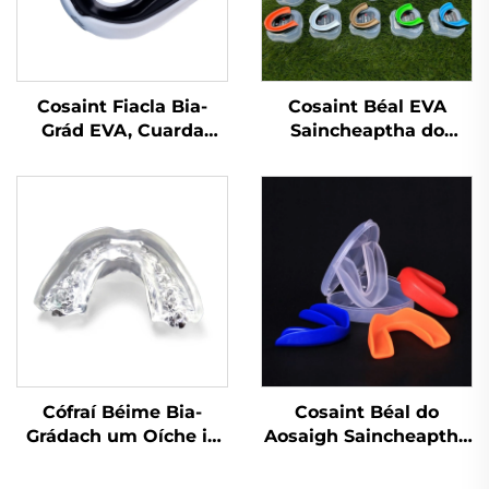
Cosaint Fiacla Bia-
Cosaint Béal EVA
Grád EVA, Cuarda
Saincheaptha do
Cobhrú do Bhoxáil,
Phiocaireacht Peile,
Cobhrú Spóirt do
Cosaint Bhéal do
Chuardaithe
Chleasanna Báscéad,
Cosainte Fiacla do
Spóirt, Cás MMA,
Cosainte Béal do
Chnaipíocht Fiacla
Cófraí Béime Bia-
Cosaint Béal do
Grádach um Oíche in
Aosaigh Saincheaptha
aghaidh Greamaithe
do Phiocaireacht,
Coisir, Croíceann
MMA, Muay Thai,