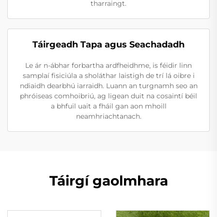
tharraingt.
Táirgeadh Tapa agus Seachadadh
Le ár n-ábhar forbartha ardfheidhme, is féidir linn
samplaí fisiciúla a sholáthar laistigh de trí lá oibre i
ndiaidh dearbhú iarraidh. Luann an turgnamh seo an
phróiseas comhoibriú, ag ligean duit na cosaintí béil
a bhfuil uait a fháil gan aon mhoill
neamhriachtanach.
Táirgí gaolmhara