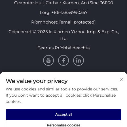
Ceanntar Huli, Cathair Xiamen, An tSíne 361100
Lorg:
+86-13859990367
Ríomhphost:
[email protected]
Cóipcheart © 2025 le Xiamen Yizhou Imp. & Exp. Co.,
Ltd.
Beartas Príobháideachta
EOLAS
We value your privacy
We use cookies and similar tools to provide our services.
Cláraigh lenár nuachtlitir sheachtainiúil a fháil
If you don't want to accept all cookies, click Personalize
cookies.
Accept all
Cuir isteach
Personalize cookies