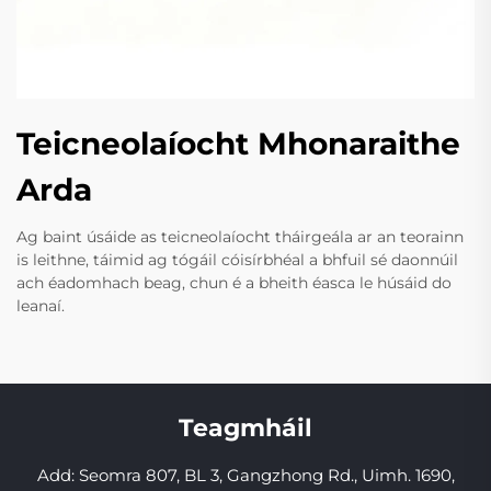
Teicneolaíocht Mhonaraithe
Arda
Ag baint úsáide as teicneolaíocht tháirgeála ar an teorainn
is leithne, táimid ag tógáil cóisírbhéal a bhfuil sé daonnúil
ach éadomhach beag, chun é a bheith éasca le húsáid do
leanaí.
Teagmháil
Add: Seomra 807, BL 3, Gangzhong Rd., Uimh. 1690,