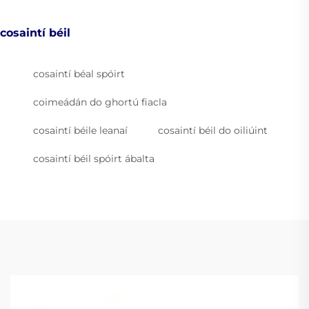
cosaintí béil
cosaintí béal spóirt
coimeádán do ghortú fiacla
cosaintí béile leanaí
cosaintí béil do oiliúint
cosaintí béil spóirt ábalta