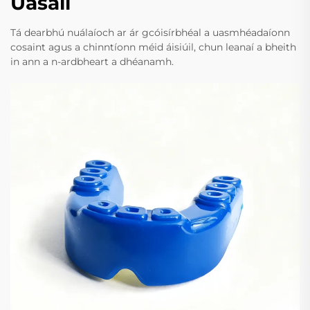
Uasail
Tá dearbhú nuálaíoch ar ár gcóisírbhéal a uasmhéadaíonn
cosaint agus a chinntíonn méid áisiúil, chun leanaí a bheith
in ann a n-ardbheart a dhéanamh.