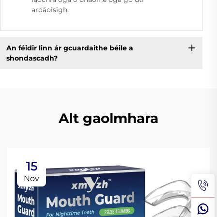
ardáoisigh.
An féidir linn ár gcuardaithe béile a
shondascadh?
Alt gaolmhara
15
Nov