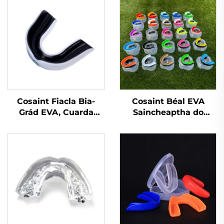
Cosaint Fiacla Bia-
Cosaint Béal EVA
Grád EVA, Cuarda
Saincheaptha do
Cobhrú do Bhoxáil,
Phiocaireacht Peile,
Cobhrú Spóirt do
Cosaint Bhéal do
Chuardaithe
Chleasanna Báscéad,
Cosainte Fiacla do
Spóirt, Cás MMA,
Cosainte Béal do
Chnaipíocht Fiacla