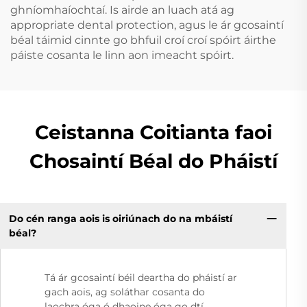
ghníomhaíochtaí. Is airde an luach atá ag
appropriate dental protection, agus le ár gcosaintí
béal táimid cinnte go bhfuil croí croí spóirt áirthe
páiste cosanta le linn aon imeacht spóirt.
Ceistanna Coitianta faoi
Chosaintí Béal do Pháistí
Do cén ranga aois is oiriúnach do na mbáistí
béal?
Tá ár gcosaintí béil deartha do pháistí ar
gach aois, ag soláthar cosanta do
laochra óga ó dhaoine óga go dtí