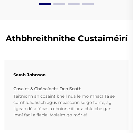
Athbhreithnithe Custaiméirí
Sarah Johnson
Cosaint & Chónaíocht Den Scoth
Taitníonn an cosaint bhéil nua le mo mhac! Tá sé
comhluadarach agus meascann sé go foirfe, ag
ligean dó a fócas a choinneáil ar a chluiche gan
imní faoi a fiacla. Molaim go mór é!