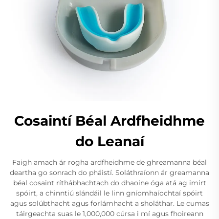
Cosaintí Béal Ardfheidhme
do Leanaí
Faigh amach ár rogha ardfheidhme de ghreamanna béal
deartha go sonrach do pháistí. Soláthraíonn ár greamanna
béal cosaint ríthábhachtach do dhaoine óga atá ag imirt
spóirt, a chinntiú slándáil le linn gníomhaíochtaí spóirt
agus solúbthacht agus forlámhacht a sholáthar. Le cumas
táirgeachta suas le 1,000,000 cúrsa i mí agus fhoireann