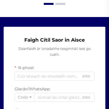
Faigh Cítíl Saor in Aisce
Déanfaidh ár ionadaithe teagmháil leat go
luath.
R-phost
0/100
Glacán/WhatsApp
Code
0/100