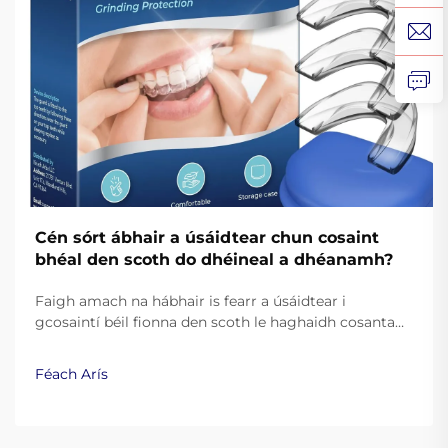
Cén sórt ábhair a úsáidtear chun cosaint
bhéal den scoth do dhéineal a dhéanamh?
Faigh amach na hábhair is fearr a úsáidtear i
gcosaintí béil fionna den scoth le haghaidh cosanta
agus taitneamh. Foghlaim conas go feabhsaíonn
silicín ceannais, EVA, agus teasphlastaicí an
Féach Arís
fheidhmíocht. Léigh níos mó.