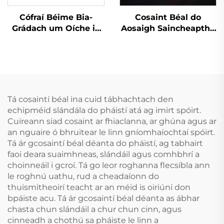
Cófraí Béime Bia-
Cosaint Béal do
Grádach um Oíche in
Aosaigh Saincheaptha
aghaidh Greamaithe
do Phiocaireacht,
Coisir, Croíceann
MMA, Muay Thai,
Denthá Orthu Féin le
Spóirt, Boil agus Gnáth
haghaidh Fionnú agus
Cosaint Fiacla,
Gluais do Dhentha in
Cosainte Béal de
aghaidh an Chnamha
Shilicona, Díol Orthu i
Tá cosaintí béal ina cuid tábhachtach den
Mbach
echipméid slándála do pháistí atá ag imirt spóirt.
Cuireann siad cosaint ar fhiaclanna, ar ghúna agus ar
an nguaire ó bhruitear le linn gníomhaíochtaí spóirt.
Tá ár gcosaintí béal déanta do pháistí, ag tabhairt
faoi deara suaimhneas, slándáil agus comhbhrí a
choinneáil i gcroí. Tá go leor roghanna flecsíbla ann
le roghnú uathu, rud a cheadaíonn do
thuismitheoirí teacht ar an méid is oiriúní don
bpáiste acu. Tá ár gcosaintí béal déanta as ábhar
chasta chun slándáil a chur chun cinn, agus
cinneadh a chothú sa pháiste le linn a