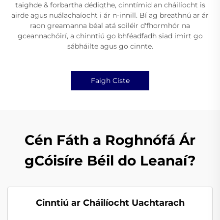
taighde & forbartha dédiqthe, cinntímid an cháilíocht is
airde agus nuálachaíocht i ár n-innill. Bí ag breathnú ar ár
raon greamanna béal atá soiléir d'fhormhór na
gceannachóirí, a chinntiú go bhféadfadh siad imirt go
sábháilte agus go cinnte.
Faigh Císte
Cén Fáth a Roghnófá Ár
gCóisíre Béil do Leanaí?
Cinntiú ar Cháilíocht Uachtarach