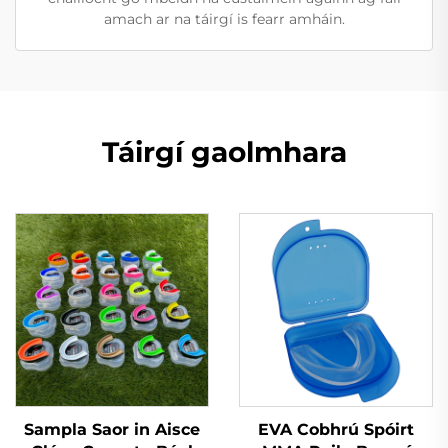
amach ar na táirgí is fearr amháin.
Táirgí gaolmhara
Sampla Saor in Aisce
EVA Cobhrú Spóirt