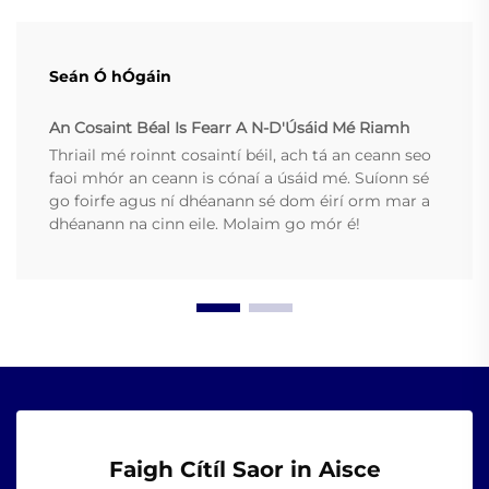
Seán Ó hÓgáin
An Cosaint Béal Is Fearr A N-D'Úsáid Mé Riamh
Thriail mé roinnt cosaintí béil, ach tá an ceann seo
faoi mhór an ceann is cónaí a úsáid mé. Suíonn sé
go foirfe agus ní dhéanann sé dom éirí orm mar a
dhéanann na cinn eile. Molaim go mór é!
Faigh Cítíl Saor in Aisce