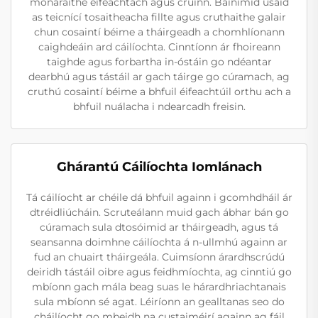
monaraithe éifeachtach agus cruinn. Bainimid úsáid
as teicnící tosaitheacha fillte agus cruthaithe galair
chun cosaintí béime a tháirgeadh a chomhlíonann
caighdeáin ard cáilíochta. Cinntíonn ár fhoireann
taighde agus forbartha in-óstáin go ndéantar
dearbhú agus tástáil ar gach táirge go cúramach, ag
cruthú cosaintí béime a bhfuil éifeachtúil orthu ach a
bhfuil nuálacha i ndearcadh freisin.
Ghárantú Cáilíochta Iomlánach
Tá cáilíocht ar chéile dá bhfuil againn i gcomhdháil ár
dtréidliúcháin. Scruteálann muid gach ábhar bán go
cúramach sula dtosóimid ar tháirgeadh, agus tá
seansanna doimhne cáilíochta á n-ullmhú againn ar
fud an chuairt tháirgeála. Cuimsíonn árardhscrúdú
deiridh tástáil oibre agus feidhmíochta, ag cinntiú go
mbíonn gach mála beag suas le hárardhriachtanais
sula mbíonn sé agat. Léiríonn an gealltanas seo do
cháilíocht go mbeidh na custaiméirí againn ag fáil