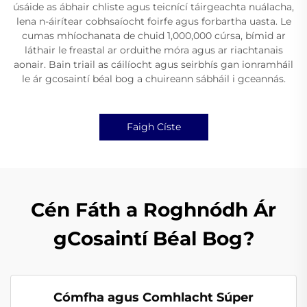
úsáide as ábhair chliste agus teicnící táirgeachta nuálacha,
lena n-áirítear cobhsaíocht foirfe agus forbartha uasta. Le
cumas mhíochanata de chuid 1,000,000 cúrsa, bímid ar
láthair le freastal ar orduithe móra agus ar riachtanais
aonair. Bain triail as cáilíocht agus seirbhís gan ionramháil
le ár gcosaintí béal bog a chuireann sábháil i gceannás.
Faigh Císte
Cén Fáth a Roghnódh Ár
gCosaintí Béal Bog?
Cómfha agus Comhlacht Súper