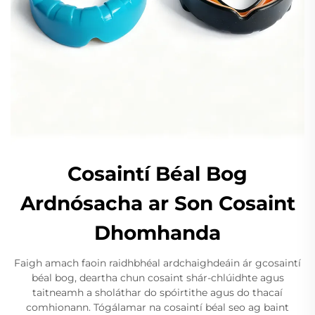
Cosaintí Béal Bog
Ardnósacha ar Son Cosaint
Dhomhanda
Faigh amach faoin raidhbhéal ardchaighdeáin ár gcosaintí
béal bog, deartha chun cosaint shár-chlúidhte agus
taitneamh a sholáthar do spóirtithe agus do thacaí
comhionann. Tógálamar na cosaintí béal seo ag baint