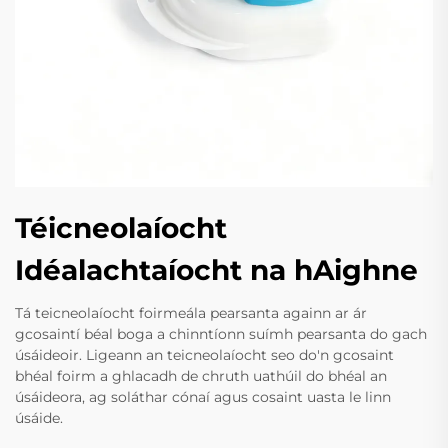
Téicneolaíocht
Idéalachtaíocht na hAighne
Tá teicneolaíocht foirmeála pearsanta againn ar ár
gcosaintí béal boga a chinntíonn suímh pearsanta do gach
úsáideoir. Ligeann an teicneolaíocht seo do'n gcosaint
bhéal foirm a ghlacadh de chruth uathúil do bhéal an
úsáideora, ag soláthar cónaí agus cosaint uasta le linn
úsáide.