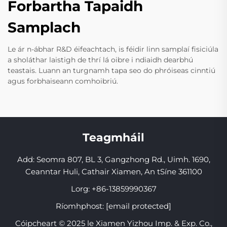
Forbartha Tapaidh
Samplach
Le ár n-ábhar R&D éifeachtach, is féidir linn samplaí fisiciúla
a sholáthar laistigh de thrí lá oibre i ndiaidh dearbhú
teastais. Luann an turgnamh tapa seo do phróiseas cinntiú
agus forbhaiseann comhoibriú.
Teagmháil
Add: Seomra 807, BL 3, Gangzhong Rd., Uimh. 1690,
Ceanntar Huli, Cathair Xiamen, An tSíne 361100
Lorg:
+86-13859990367
Ríomhphost:
[email protected]
Cóipcheart © 2025 le Xiamen Yizhou Imp. & Exp. Co.,