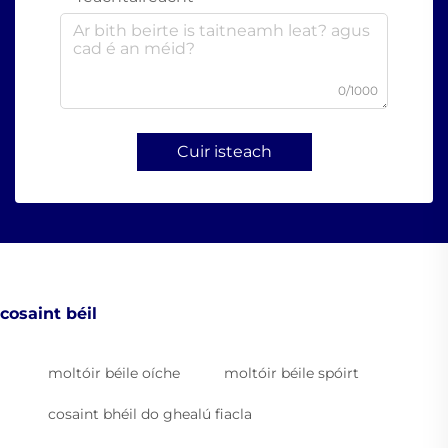
0/1000
Cuir isteach
cosaint béil
moltóir béile oíche
moltóir béile spóirt
cosaint bhéil do ghealú fiacla