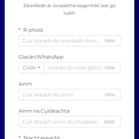
Déanfaidh ár ionadaithe teagmháil leat go
luath.
R-phost
0/100
Glacán/WhatsApp
Code
0/100
Ainm
0/100
Ainm na Cuideachta
0/200
Teachtaireacht