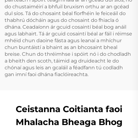
Roncach Tape Béal
do chustaiméirí a bhfuil bruxism orthu ar an gcéad
dul síos. Tá do chosaint béal fíorfhéin le feiceáil do
thabhrú dócháin agus do chosaint do fhiacla ó
dhána. Ceadaíonn ár gcuid cosaintí béal bog anáil
agus labhairt. Tá ár gcuid cosaintí béal ar fáil i réimse
mhéid chun daoine fásta agus leanaí a mhíchur
chun buntáistí a bhaint as an bhcosaint bheal
breise. Chun do thréimhse i spóirt nó i do chodladh
a bheith den scoth, táimid ag druideacht le do
chónaí agus leis an gcaláil a féadfann tú codladh
gan imní faoi dhána fiaclóireachta.
Ceistanna Coitianta faoi
Mhalacha Bheaga Bhog