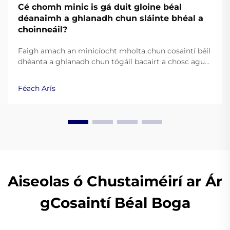
Cé chomh minic is gá duit gloine béal
déanaimh a ghlanadh chun sláinte bhéal a
choinneáil?
Faigh amach an minicíocht mholta chun cosaintí béil
dhéanta a ghlanadh chun tógáil bacairt a chosc agus
sláinte bhéal a choinneáil. Foghlaim praiticiúil is fearr
ó shaineolaithe fiacla.
Féach Arís
Aiseolas ó Chustaiméirí ar Ár
gCosaintí Béal Boga