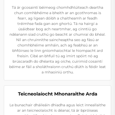
Tá ár gcosaintí béimeog chomhdhlúiteach deartha
chun comhbhéime a bheith ar an gcothromas is
fearr, ag ligean dóibh a chaitheamh ar feadh
tréimhse fada gan aon ghortú. Tá na hairgí a
úsáidtear bog ach neartmhar, ag cinntiú go
ndéanann siad cruthú go beacht ar chumraí do bhéal.
Níl an chruinnithe saincheaptha seo ag fású ar
chomhbhéime amháin, ach ag feabhsú ar an
bhfóirseo le linn gníomhaíochtaí le hiompacht ard
freisin. Cibé an bhfuil tú ag imirt spóirt nó ag
brúscaradh do dhéanta ag oíche, cuirimid cosaintí
béime ar fáil a sholáthraíonn cruthú dlúth is féidir leat
a mhaoiniú orthu.
Teicneolaíocht Mhonaraithe Arda
Le bunachair dháileáin dhiadha agus leict inneallaithe
ar an teicneolaíocht is déanaí, tá ár bpróiseas