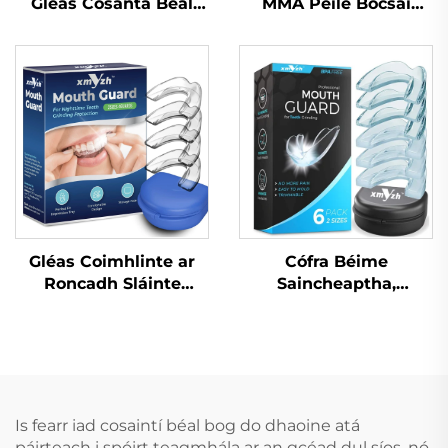
Gléas Cosanta Béal
MMA Peile Bocsaí
Spóirt Gléas
Cobhrú Bainne
Inbhuanaithe do
Silicónach
Leanai Piec Béal
Cosanta Dothain EVA
Dá Dhathach do MMA
Anrochtáin
Gléas Coimhlinte ar
Cófra Béime
Roncadh Sláinte
Saincheaptha,
Cabhrach Le Mála Béal
Craiceann
Gléasanna
Inbhuanaithe do
Denthóireachta
Leanaí, Croíceann
Cúnamh do Bhéileadh
Cosanta do Dhentha,
le lár Codladh
Braca EVA
Réiteach do
Dathdhúbailte do
Is fearr iad cosaintí béal bog do dhaoine atá
Róncaíocht Gléas Anti-
MMA, Boxáil
páirteach i spóirt teagmhála ar an gcéad dul síos, nó