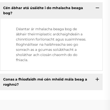
Cén ábhar atá úsáidte i do mhalacha beaga
bog?
Déantar ár mhalacha beaga bog de
ábhair theirmiplastic ardchaighdeáin a
chinntíonn forlíonacht agus suaimhneas.
Roghnáiltear na haibhreacha seo go
sonrach as a gcumas solúbthacht a
sholáthar ach cíosán chaomh do do
fhiacla.
Conas a fhiosfaidh mé cén mhéid mála beag a
roghnú?