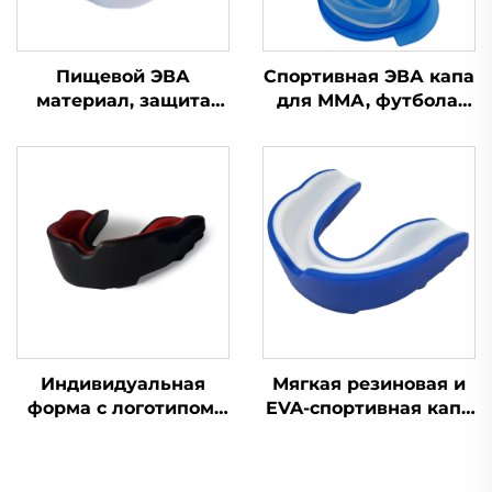
Пищевой ЭВА
Спортивная ЭВА капа
материал, защита
для ММА, футбола,
для зубов, капа для
бокса, силиконовая
брекетов, боксерская
защита для зубов,
спортивная капа,
зубная капа
защитные
спортивные капы для
зубов
Индивидуальная
Мягкая резиновая и
форма с логотипом,
EVA-спортивная капа
материал ЭВА,
с индивидуальным
разноцветные капы
логотипом, защитная
для игры в регби
экипировка для