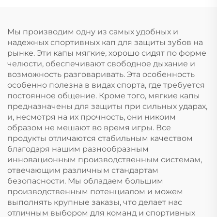
методом кипячения и
бокса с
прикусывания, чехол
индивидуальным
для брекетов,
логотипом
Мы производим одну из самых удобных и
спортивная зубная
надежных спортивных кап для защиты зубов на
защита для футбола
рынке. Эти капы мягкие, хорошо сидят по форме
челюсти, обеспечивают свободное дыхание и
возможность разговаривать. Эта особенность
особенно полезна в видах спорта, где требуется
постоянное общение. Кроме того, мягкие капы
предназначены для защиты при сильных ударах,
и, несмотря на их прочность, они никоим
образом не мешают во время игры. Все
продукты отличаются стабильным качеством
благодаря нашим разнообразным
инновационным производственным системам,
отвечающим различным стандартам
безопасности. Мы обладаем большим
производственным потенциалом и можем
выполнять крупные заказы, что делает нас
отличным выбором для команд и спортивных