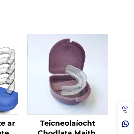
e ar
Teicneolaíocht
nte
Chodlata Maith,