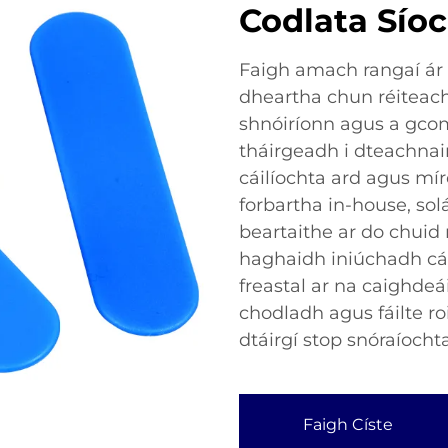
Codlata Sío
Faigh amach rangaí ár 
dheartha chun réiteach
shnóiríonn agus a gcom
tháirgeadh i dteachnai
cáilíochta ard agus mír
forbartha in-house, so
beartaithe ar do chuid
haghaidh iniúchadh cá
freastal ar na caighdeá
chodladh agus fáilte r
dtáirgí stop snóraíoch
Faigh Císte