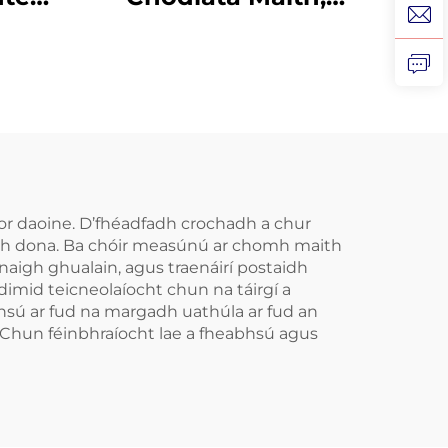
ála
Cófra in aghaidh
na
Cnamhastar, Gléas in
ta
aghaidh
Cnamhastar,
ár
Soláthair Sláinte
ch do
éas
eor daoine. D’fhéadfadh crochadh a chur
ladh dona. Ba chóir measúnú ar chomh maith
Tape
naigh ghualain, agus traenáirí postaidh
dimid teicneolaíocht chun na táirgí a
bhsú ar fud na margadh uathúla ar fud an
. Chun féinbhraíocht lae a fheabhsú agus