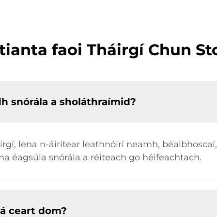
tianta faoi Tháirgí Chun S
h snórála a sholáthraímid?
gí, lena n-áirítear leathnóirí neamh, béalbhoscaí, 
a éagsúla snórála a réiteach go héifeachtach.
tá ceart dom?