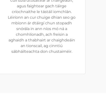
cúil sula dtosaítear ar tháirgeadh,
agus faightear gach táirge
críochnaithe le tástáil iomchlán.
Léiríonn an cur chuige dhian seo go
mbíonn ár dtáirgí chun stopadh
snórála in ann níos mó ná a
chomhlíonadh, ach freisin a
aghaidh a thabhairt ar chaighdeáin
an tionscail, ag cinntiú
sábháilteachta don chustaiméir.