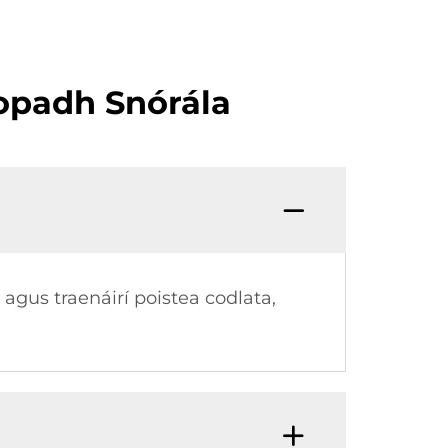
topadh Snórála
agus traenáirí poistea codlata,