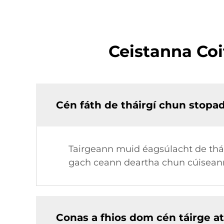
Ceistanna Coi
Cén fáth de tháirgí chun stopad
Tairgeann muid éagsúlacht de tháir
gach ceann deartha chun cúiseann
Conas a fhios dom cén táirge a