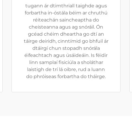
tugann ár dtimthriall taighde agus
forbartha in-óstála béim ar chruthú
réiteachán saincheaptha do
cheisteanna agus ag snóráil. Ón
gcéad chéim dheartha go dtí an
táirge deiridh, cinntímid go bhfuil ár
dtáirgí chun stopadh snórála
éifeachtach agus úsáideáin. Is féidir
linn samplaí fisiciúla a sholáthar
laistigh de trí lá oibre, rud a luann
do phróiseas forbartha do tháirge.