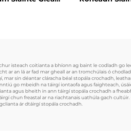
hrach le Codail
Cabhrach Le M
bhsú Cáilíochta
Béal Gléasan
Codail Ábhar
Denthóireach
ilicónach EVA
Cúnamh do
hrú in aghaidh
Bhéileadh le l
Leagar
Codladh Réitea
Róncaíocht Gl
chur isteach coitianta a bhíonn ag baint le codladh go l
cht ar an lá ar fad mar gheall ar an tromchúlais ó chod
Anti-Roncach 
í, mar sin déantar cláracha béal stopála crochadh, leatha
Béal
nntiú go mbeidh na táirgí iontaofa agus faighteach, úsái
lianta agus bheith in ann táirgí stopála crochadh a fhea
rgí chun freastal ar na riachtanais uathúla gach cultúir
gclianta ár dtáirgí stopála crochadh.