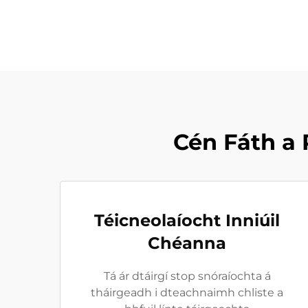
Cén Fáth a 
Téicneolaíocht Inniúil
Chéanna
Tá ár dtáirgí stop snóraíochta á
tháirgeadh i dteachnaimh chliste a