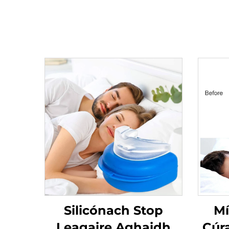
Silicónach Stop
Mí
Leagaire Aghaidh
Cúr