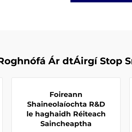
Roghnófá Ár dtÁirgí Stop 
Foireann
Shaineolaíochta R&D
le haghaidh Réiteach
Saincheaptha