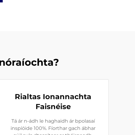
Snóraíochta?
Rialtas Ionannachta
Faisnéise
Tá ár n-ádh le haghaidh ár bpolasaí
inspíóide 100%. Fíorthar gach ábhar