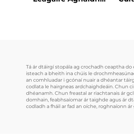
Leagaire Tráidire
Cab
Apnea Cobhrú do
Fea
Bhruxism Cabhair
Chodlata Cobhrú do
S
Shláinte Phearsanta
Cob
Codladh Leagaire
Tá ár dtáirgí stopála ag crochadh ceaptha do 
isteach a bheith ina chúis le drochmheasúna
an comhluadar i gcónaí nuair a dhéantar táirg
codlata le hairgneas ardchaighdeáin. Chun ci
dhéanamh. Chun freastal ar riachtanais ár gc
domhain, feabhsaíomar ár taighde agus ár dtái
codladh a fháil ar fad an oíche, roghnaíonn ár 