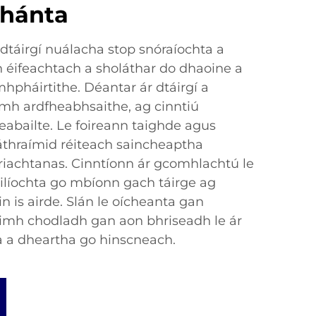
chánta
dtáirgí nuálacha stop snóraíochta a
 éifeachtach a sholáthar do dhaoine a
hpháirtithe. Déantar ár dtáirgí a
mh ardfheabhsaithe, ag cinntiú
eabailte. Le foireann taighde agus
láthraímid réiteach saincheaptha
 riachtanas. Cinntíonn ár gcomhlachtú le
ilíochta go mbíonn gach táirge ag
in is airde. Slán le oícheanta gan
oimh chodladh gan aon bhriseadh le ár
ta a dheartha go hinscneach.