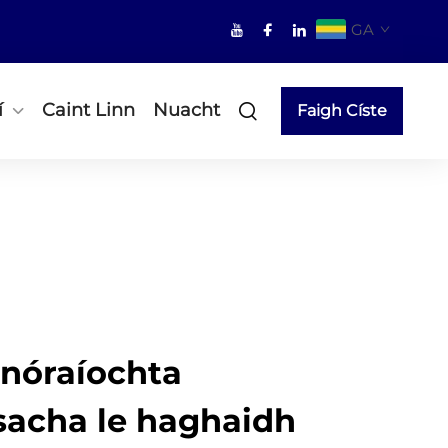
GA
í
Caint Linn
Nuacht
Faigh Císte
Snóraíochta
acha le haghaidh