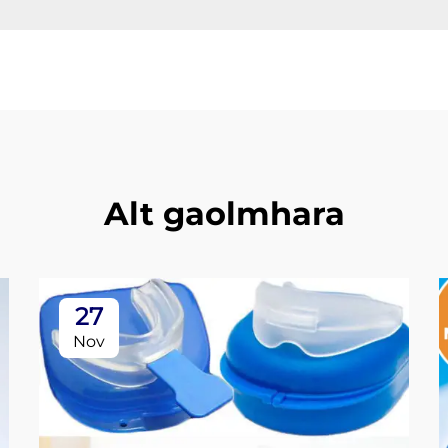
Alt gaolmhara
27
Nov