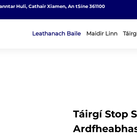
nntar Huli, Cathair Xiamen, An tSíne 361100
Leathanach Baile
Maidir Linn
Táirg
Táirgí Stop 
Ardfheabhas