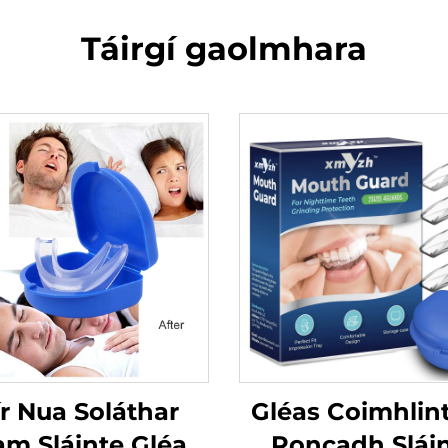
Táirgí gaolmhara
r Nua Soláthar
Gléas Coimhlint
am Sláinte Gléas
Roncadh Slái