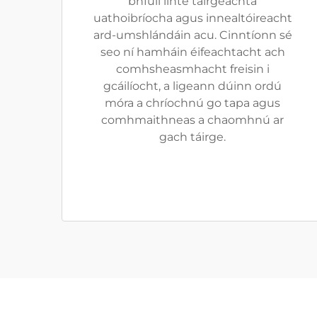
bhfuil línte táirgeachta
uathoibríocha agus innealtóireacht
ard-umshlándáin acu. Cinntíonn sé
seo ní hamháin éifeachtacht ach
comhsheasmhacht freisin i
gcáilíocht, a ligeann dúinn ordú
móra a chríochnú go tapa agus
comhmaithneas a chaomhnú ar
gach táirge.