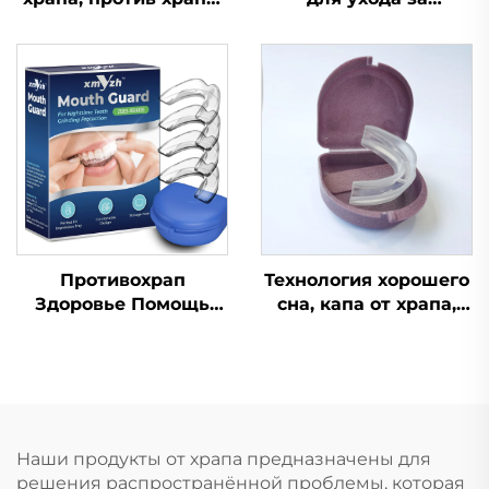
при апноэ, капа от
здоровьем,
бруксизма, средство
устройство для
для сна,
помощи во сне,
ортодонтическая
улучшает качество
капа, средства
сна, силиконовая и
личной гигиены,
EVA-капа от храпа
помощь при сне и
храпе
Противохрап
Технология хорошего
Здоровье Помощь
сна, капа от храпа,
при сне Капа для
устройство против
зубов Защитные
храпа, медицинские
капы для зубов
товары
Средство от храпа
Приспособление для
остановки дыхания
Наши продукты от храпа предназначены для
ртом во сне Лента
решения распространённой проблемы, которая