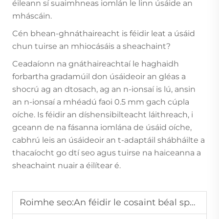
éileann sí suaimhneas iomlán le linn úsáide an
mháscáin.
Cén bhean-ghnáthaireacht is féidir leat a úsáid
chun tuirse an mhiocásáis a sheachaint?
Ceadaíonn na gnáthaireachtaí le haghaidh
forbartha gradamúil don úsáideoir an gléas a
shocrú ag an dtosach, ag an n-ionsaí is lú, ansin
an n-ionsaí a mhéadú faoi 0.5 mm gach cúpla
oíche. Is féidir an díshensibilteacht láithreach, i
gceann de na fásanna iomlána de úsáid oíche,
cabhrú leis an úsáideoir an t-adaptáil shábháilte a
thacaíocht go dtí seo agus tuirse na haiceanna a
sheachaint nuair a éilítear é.
Roimhe seo:
An féidir le cosaint béal spóirt a chosc comhshaoil i spóirt teagmhála?