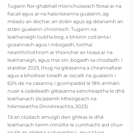
Tugann fíor-ghabháil mionchúiseach fórsaí ar na
fiacail agus ar na haisníseanna gualainn, ag
méadú an dochar, an stráin agus ag déanamh an
stráin gualainn chroiníoch. Tugann na
leathanaigh tiubha bog, a bhíonn coitianta i
gceannach agus i mbogadh, torthaí
neamhchothrom ar thionchar an teasa ar na
leathanaigh, agus mar sin, bogadh sa chodladh. I
staidéar 2023, thug na gléasanna a cheannaítear
agus a bhoiltear toradh ar oscailt na gualainn i
62% de na cásanna, i gcomparáid le 18% amháin
nuair a úsáideadh gléasanna saincheaptha le dhá
leathanach (Acadamh Mheirgeach na
hAimseartha Dinnéireachta, 2023).
Tá an clúdach amuigh den ghleas le dhá
leathanach teirm-mhóilte le cumhacht ard chun
cruth an ghléisa a chaomhnú, agus tá na