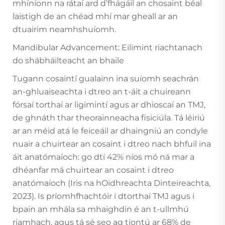
mhíníonn na rátaí ard d’fhágáil an chosaint béal
laistigh de an chéad mhí mar gheall ar an
dtuairim neamhshuíomh.
Mandibular Advancement: Eilimint riachtanach
do shábháilteacht an bhaile
Tugann cosaintí gualainn ina suíomh seachrán
an-ghluaiseachta i dtreo an t-áit a chuireann
fórsaí torthaí ar ligimintí agus ar dhioscaí an TMJ,
de ghnáth thar theorainneacha fisiciúla. Tá léiriú
ar an méid atá le feiceáil ar dhaingniú an condyle
nuair a chuirtear an cosaint i dtreo nach bhfuil ina
áit anatómaíoch: go dtí 42% níos mó ná mar a
dhéanfar má chuirtear an cosaint i dtreo
anatómaíoch (Iris na hOidhreachta Dinteireachta,
2023). Is príomhfhachtóir i dtorthaí TMJ agus i
bpain an mhála sa mhaighdin é an t-ullmhú
riamhach, agus tá sé seo ag tiontú ar 68% de