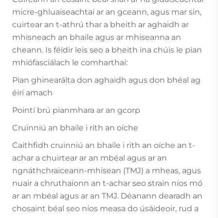
micre-ghluaiseachtaí ar an gceann, agus mar sin,
cuirtear an t-athrú thar a bheith ar aghaidh ar
mhisneach an bhaile agus ar mhiseanna an
cheann. Is féidir leis seo a bheith ina chúis le pian
mhiófasciálach le comharthaí:
Pian ghinearálta don aghaidh agus don bhéal ag
éirí amach
Pointí brú pianmhara ar an gcorp
Cruinniú an bhaile i rith an oíche
Caithfidh cruinniú an bhaile i rith an oíche an t-
achar a chuirtear ar an mbéal agus ar an
ngnáthchraiceann-mhisean (TMJ) a mheas, agus
nuair a chruthaíonn an t-achar seo strain níos mó
ar an mbéal agus ar an TMJ. Déanann dearadh an
chosaint béal seo níos measa do úsáideoir, rud a