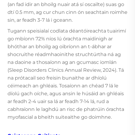
(an fad idir an bhoilg nuair atá sí oscailte) suas go
dtí 0.5 mm, ag cur chun cinn ón seachtain roimhe
sin, ar feadh 3-7 lá i gceann.
Tugann speisialaí codlata déantóireachta tuairimí
go mbíonn 72% níos lú órachta maidinigh ar
bhóthar an bhoilg ag oibríonn an t-ábhar ar
shocruithe réadmhaoinithe struchtúrtha ná ag
na daoine a thosaíonn ag an gcumasc iomlán
(Sleep Disorders Clinics Annual Review, 2024). Tá
na prótacail seo freisin bunaithe ar dhíolú
céimeach an ghléais. Tosaíonn an chéad 7 lá le
díolú gach oíche, agus ansin le húsáid an ghléais
ar feadh 2-4 uair sa lá ar feadh 7-14 lá, rud a
cabhraíonn le laghdú an risc de phatrúin órachta
myofascial a bheith suiteaithe go doimhne.