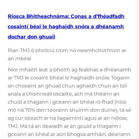
Riosca Bhitheachnáma: Conas a d’fhéadfadh
cosaintí béal le haghaidh snóra a dhéanamh
dochar don ghuail
Pian TMJ ó phrótrú trom nó neamhchothrom ar
an mbéal
Níor mhaith leat a bheith ag feabhas a dhéanamh
ar TMJ le cosaint bhéal le haghaidh snóra. Tógann
an chosaint an ghuail chun aghaidh chun an tslí
anála a choinneáil oscailte, ach má théann an
chuid a thagann i gceann an bhéal ró-fhad (níos
mó ná 70% den teorainn shuímh don duine), tá sé
ag cur isteach ar na liagaimintí agus ar an ndiosc
TMJ. Má tá an dearadh ar an gcuid a thagann i
gceann an bhéal ar aon bhogsa amháin, déanann