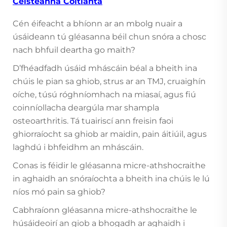
Ceisteanna Coitianta
Cén éifeacht a bhíonn ar an mbolg nuair a
úsáideann tú gléasanna béil chun snóra a chosc
nach bhfuil deartha go maith?
D’fhéadfadh úsáid mháscáin béal a bheith ina
chúis le pian sa ghiob, strus ar an TMJ, cruaighín
oíche, túsú róghníomhach na miasaí, agus fiú
coinníollacha deargúla mar shampla
osteoarthritis. Tá tuairiscí ann freisin faoi
ghiorraíocht sa ghiob ar maidin, pain áitiúil, agus
laghdú i bhfeidhm an mháscáin.
Conas is féidir le gléasanna micre-athshocraithe
in aghaidh an snóraíochta a bheith ina chúis le lú
níos mó pain sa ghiob?
Cabhraíonn gléasanna micre-athshocraithe le
húsáideoirí an giob a bhogadh ar aghaidh i