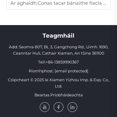
Ar aghaidh:
Conas tacar bánaithe fiacla a stóráil chun a éifeachtúlacht a chaomhnú?
Teagmháil
Add: Seomra 807, BL 3, Gangzhong Rd., Uimh. 1690,
Ceanntar Huli, Cathair Xiamen, An tSíne 361100
Teil:
+86-13859990367
Ríomhphost:
[email protected]
Cóipcheart © 2025 le Xiamen Yizhou Imp. & Exp. Co.,
Ltd.
Beartas Príobháideachta