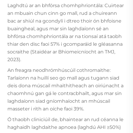
Laghdtú ar an bhfórsa chomhphriontála: Cuirtear
an mbuain chun cinn go mall, rud a chuireann
bac ar shiúl na gcondylí i dtreo thoir ón bhfoisne
buaingheal, agus mar sin laghdaíonn sé an
bhfórsa chomhphriontála ar na tionsaí atá taobh
thiar den disc faoi 57% i gcomparáid le gléasanna
socraithe (Staidéar ar Bhiomeicníocht an TMJ,
2023).
An freagra neodhrómhúscúil cothromaithe:
Tarlaíonn na huillí seo go mall agus tugann siad
deis dona múscail mhaithitheach an oiriúnacht a
chaomhnú gan gá le contracbhailt, agus mar sin
laghdaíonn siad gníomhaíocht an mhúscail
masseter i rith an oíche faoi 39%.
Ó thaobh cliniciúil de, bhaintear an rud céanna le
haghaidh laghdaithe apnoea (laghdú AHI ≥50%)