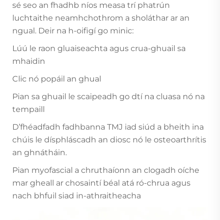
sé seo an fhadhb níos measa trí phatrún
luchtaithe neamhchothrom a sholáthar ar an
ngual. Deir na h-oifigí go minic:
Lúú le raon gluaiseachta agus crua-ghuail sa
mhaidin
Clic nó popáil an ghual
Pian sa ghuail le scaipeadh go dtí na cluasa nó na
tempaill
D’fhéadfadh fadhbanna TMJ iad siúd a bheith ina
chúis le dísphláscadh an diosc nó le osteoarthrítis
an ghnátháin.
Pian myofascial a chruthaíonn an clogadh oíche
mar gheall ar chosaintí béal atá ró-chrua agus
nach bhfuil siad in-athraitheacha