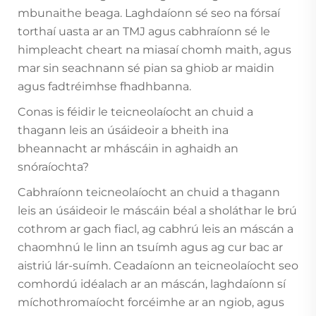
mbunaithe beaga. Laghdaíonn sé seo na fórsaí
torthaí uasta ar an TMJ agus cabhraíonn sé le
himpleacht cheart na miasaí chomh maith, agus
mar sin seachnann sé pian sa ghiob ar maidin
agus fadtréimhse fhadhbanna.
Conas is féidir le teicneolaíocht an chuid a
thagann leis an úsáideoir a bheith ina
bheannacht ar mháscáin in aghaidh an
snóraíochta?
Cabhraíonn teicneolaíocht an chuid a thagann
leis an úsáideoir le máscáin béal a sholáthar le brú
cothrom ar gach fiacl, ag cabhrú leis an máscán a
chaomhnú le linn an tsuímh agus ag cur bac ar
aistriú lár-suímh. Ceadaíonn an teicneolaíocht seo
comhordú idéalach ar an máscán, laghdaíonn sí
míchothromaíocht forcéimhe ar an ngiob, agus