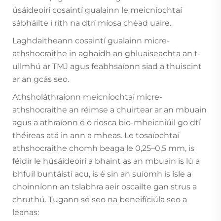
úsáideoirí cosaintí gualainn le meicníochtaí
sábháilte i rith na dtrí míosa chéad uaire.
Laghdaitheann cosaintí gualainn micre-
athshocraithe in aghaidh an ghluaiseachta an t-
ullmhú ar TMJ agus feabhsaíonn siad a thuiscint
ar an gcás seo.
Athsholáthraíonn meicníochtaí micre-
athshocraithe an réimse a chuirtear ar an mbuain
agus a athraíonn é ó riosca bio-mheicniúil go dtí
théireas atá in ann a mheas. Le tosaíochtaí
athshocraithe chomh beaga le 0,25–0,5 mm, is
féidir le húsáideoirí a bhaint as an mbuain is lú a
bhfuil buntáistí acu, is é sin an suíomh is ísle a
choinníonn an tslabhra aeir oscailte gan strus a
chruthú. Tugann sé seo na beneifíciúla seo a
leanas: