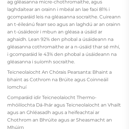
ag gléasanna micre-chothromaithe, agus
laghdaítear an orainn i mbéal an lae faoi 81% i
gcomparáid leis na gléasanna socraithe. Cuireann
an t-éileánú fearr seo agus an laghdú ar an orainn
an t-úsáideoir i mbun an gléasa a úsáid ar
aghaidh. Lean 92% den phobal a úsáideann na
gléasanna cothromaithe ar a n-úsáid thar sé mhí,
i gcomparáid le 43% den phobal a úsáideann na
gléasanna i suíomh socraithe.
Teicneolaíocht An Chórais Pearsanta: Bhaint a
bhaint as Cothrom na Brúite agus Coinneáil
Iomchuí
Comparáid idir Teicneolaíocht Thermo-
mhóilíochta Dá-lhár agus Teicneolaíocht an Vhailt
agus an Ghléasadh agus a heifeachtaí ar
Chothrom an Bhrúite agus ar Sheasmacht an
Mhúirn