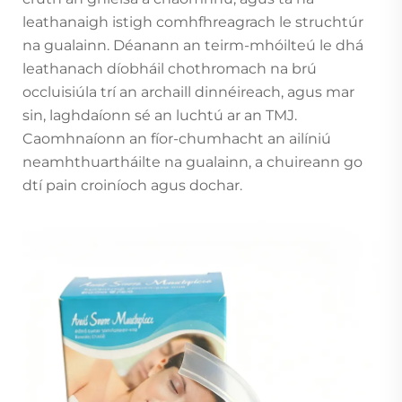
leathanaigh istigh comhfhreagrach le struchtúr
na gualainn. Déanann an teirm-mhóilteú le dhá
leathanach díobháil chothromach na brú
occluisiúla trí an archaill dinnéireach, agus mar
sin, laghdaíonn sé an luchtú ar an TMJ.
Caomhnaíonn an fíor-chumhacht an ailíniú
neamhthuartháilte na gualainn, a chuireann go
dtí pain croiníoch agus dochar.