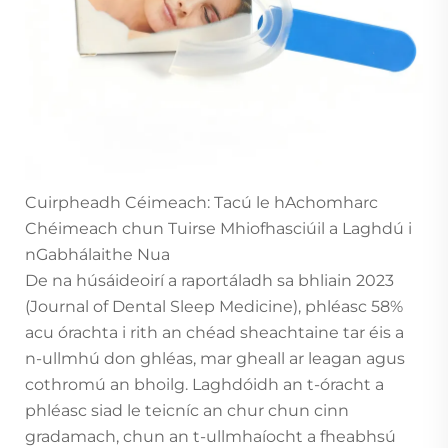
Cuirpheadh Céimeach: Tacú le hAchomharc
Chéimeach chun Tuirse Mhiofhasciúil a Laghdú i
nGabhálaithe Nua
De na húsáideoirí a raportáladh sa bhliain 2023
(Journal of Dental Sleep Medicine), phléasc 58%
acu órachta i rith an chéad sheachtaine tar éis a
n-ullmhú don ghléas, mar gheall ar leagan agus
cothromú an bhoilg. Laghdóidh an t-óracht a
phléasc siad le teicníc an chur chun cinn
gradamach, chun an t-ullmhaíocht a fheabhsú