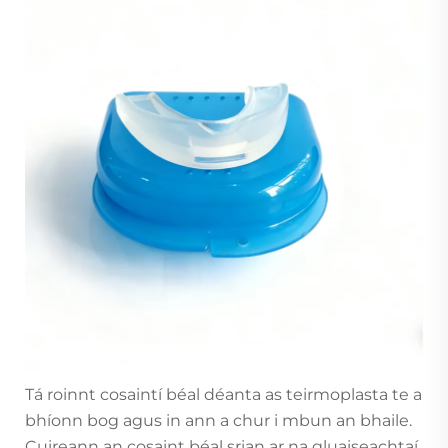
Tá roinnt cosaintí béal déanta as teirmoplasta te a
bhíonn bog agus in ann a chur i mbun an bhaile.
Cuireann an cosaint béal srian ar na gluaiseachtaí