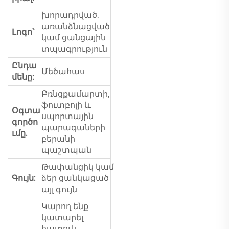
խորադրված,
առանձնացված
Լոգո՝
կամ ցանցային
տպագրություն
Ընդա
Մեծահաս
մենը:
Բռնցքամարտի,
ֆուտբոլի և
Օգտա
սպորտային
գործո
պարագաների
ւմը.
բերանի
պաշտպան
Թափանցիկ կամ
Գույն:
ձեր ցանկացած
այլ գույն
Կարող ենք
կատարել
հատուկ