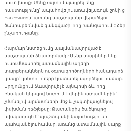
սուտ խոսք։ Մենք օպտիմալացրել ենք
հաստությունը՝ ապահովելու առավելագույն շոկի ց
рассеяниеն՝ առանց պաշտպանը վերածելու
ծանրաբեռնված զանգվածի, որը խանգարում է ձեր
շնչառությանը։
Հարմար նստեցումը պայմանավորված է
պաշտպանի ձևավորմամբ: Մենք տարիներ ենք
ուսումնասիրել ատամնային աղեղի
տարբերակներն ու օգտագործողների հակադարձ
կապը՝ կոնտուրները կատարելագործելու համար:
Արդյունքում ձևավորվել է այնպիսի ձև, որը
բնական կերպով նստում է վերին ատամներին՝
չմտնելով արմատների մեջ և չակտիվացնելով
փսխման ռեֆլեքսը: Թափանցիկ ծածկույթը
նվազագույն է՝ պաշտպանի կայունությունը
պահպանելու համար, առանց ատամնային սարք