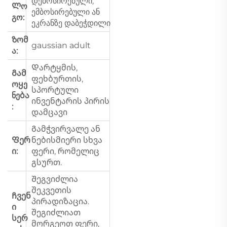
დებოსირებული,
Ლო
ემბოსირებული ან
გო:
ეკრანზე დაბეჭდილი
Ზომ
gaussian adult
ა:
Დარტყმის,
Გამ
ფეხბურთის,
ოყე
სპორტული
ნება
ინვენტარის პირის
:
დამცავი
Გამჭვირვალე ან
Ფერ
ნებისმიერი სხვა
ი:
ფერი, რომელიც
გსურთ.
Შეგვიძლია
შეკვეთის
Ჩვენ
პირადიზაცია.
ი
შეგიძლიათ
სერ
მორგეოთ ფერი,