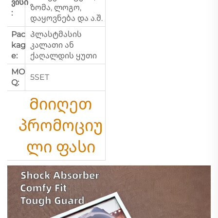
ვისი
ზომა, ლოგო,
:
დაყოვნება და ა.შ.
Pac
Პლასტმასის
kag
კალათი ან
e:
ქაღალდის ყუთი
MO
5SET
Q:
Მიიღეთ
პრომოციუ
ლი ფასი