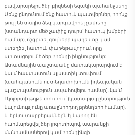
բավարարելու ձեր բիզնեսի եզակի պահանջները:
Մենք ընդունում ենք հատուկ պատվերներ, որոնք
թույլ են տալիս ձեզ կարգավորել չափերը
(ստանդարտ մեծ չափից դուրս՝ հատուկ խմբերի
համար), ճշգրտել գույների պաղեստը կամ
ստեղծել հատուկ փաթեթավորում, որը
արտացոլում է ձեր բրենդի ինքնությունը:
Ատամնային պաշտպանը մատակարարվում է
կա՛մ հաստատուն պլաստիկ տուփում
(պահպանումն ու տեղափոխումն իդեալական
պաշտպանություն ապահովելու համար), կա՛մ
էկոլորտի թղթե տուփում (կատարյալ ընտրություն
կայունությունը առաջնորդող բրենդերի համար),
և երկու տարբերակներն էլ կարող են
հարմարեցվել ձեր լոգոտիպով, ապրանքի
մանրամասներով կամ բրենդինգի