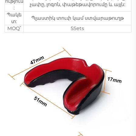
ություն
չափը, լոգոն, փաթեթավորումը և այլն:
:
Պակե
Պլաստիկ տուփ կամ ստվարաթուղթ
տ:
MOQ՝
5Sets