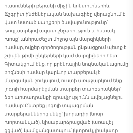
հասունների բերանի միջին կոնտուրներին:
Ճշգրիտ ինժեներական նախագիծը վերացնում է
վատ նստած սարքերի ծավալունությունը՝
թույլատրելով ազատ շնչառություն և հստակ
խոսք՝ անհրաժեշտ միջոց այն մարզիկների
համար, ովքեր գործողության ընթացքում պետք է
շփվեն թիմի ընկերների կամ մարզիչների հետ:
Գիտակցում ենք, որ բրենդային նույնականացումը
բիզնեսի համար կարևոր տարբերակ է
մարզական շուկայում, ուստի առաջարկում ենք
լոգոյի հարմարեցման տարբեր տարբերակներ՝
ձեր արտադրանքի գրավչությունն ավելացնելու
համար: Ընտրեք լոգոյի տպագրման
տարբերակներից մեկը՝ խորադիր (նոսր
խորտակված), կիսաբարձրացված (առավել
ցցված) կամ ցանցատպում (կտրուկ, լիակադր