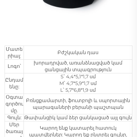
Մատե
Բժշկական դաս
րիալ:
խորադրված, առանձնացված կամ
Լոգո՝
ցանցային տպագրություն
S՝ 4,4*5,1*1,7 սմ
Ընդամ
M՝ 4,7*5,9*1,7 սմ
ենը:
L՝ 5,7*6,8*1,9 սմ
Օգտա
Բռնցքամարտի, ֆուտբոլի և սպորտային
գործու
պարագաների բերանի պաշտպան
մը.
Գույն:
Թափանցիկ կամ ձեր ցանկացած այլ գույն
Մեր
Կարող ենք կատարել հատուկ
ծառայ
պատվերներ: Կարող եք ընտրել գույնը,