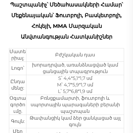
Պաշտպանիչ՝ Մեծահասակների Համար՝
Մեքենայական՝ Ֆուտբոլի, Բասկետբոլի,
Հոկեյի, MMA Մարզական
Անվտանգության Հատկանիշներ
Մատե
Բժշկական դաս
րիալ:
խորադրված, առանձնացված կամ
Լոգո՝
ցանցային տպագրություն
S՝ 4,4*5,1*1,7 սմ
Ընդա
M՝ 4,7*5,9*1,7 սմ
մենը:
L՝ 5,7*6,8*1,9 սմ
Օգտա
Բռնցքամարտի, ֆուտբոլի և
գործո
սպորտային պարագաների բերանի
ւմը.
պաշտպան
Թափանցիկ կամ ձեր ցանկացած այլ
Գույն:
գույն
Մեր