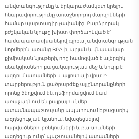
անվտանգությունը և երկարաժամկետ կրելու
հնարավորությունը առաջնորդող մարզիկների
համար պարտադիր չափանիշ: Բարձրորակ
բժշկական նյութը խիստ փորձարկված է՝
համապատասխանելով գլոբալ անվտանգության
նորմերին, առանց BPA-ի, արյան և վնասակար
քիմիական նյութերի, որը համոզված է ալերգիկ
ռեակցիաների բացակայության մեջ և նուրբ է
ազդում ատամների և ալյոսիայի վրա: Ի
տարբերություն ցածրարժեք այլընտրանքների,
որոնք ճեղքվում են, դեֆորմացվում կամ
առաջացնում են քայքայում, մեր
ատամնապաշտպանը ապահովում է բացառիկ
ազդեցության կլանում, նվազեցնելով
հարվածների, բռնկումների և բախումների
ազդեցությունը՝ պաշտպանելով ատամների