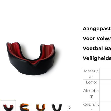
Aangepas
Voor Volw
Voetbal B
Veiligheid
Materia
al:
Logo:
Afmetin
g:
Gebruik
: