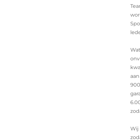
Tea
wor
Spo
lede
Wat
onv
kwa
aan
900
gar
6.0
zod
Wij
zod