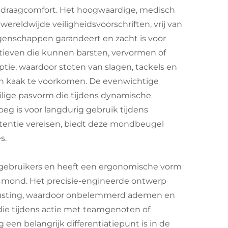
rig draagcomfort. Het hoogwaardige, medisch
ereldwijde veiligheidsvoorschriften, vrij van
igenschappen garandeert en zacht is voor
atieven die kunnen barsten, vervormen of
tie, waardoor stoten van slagen, tackels en
n kaak te voorkomen. De evenwichtige
veilige pasvorm die tijdens dynamische
noeg is voor langdurig gebruik tijdens
istentie vereisen, biedt deze mondbeugel
s.
gebruikers en heeft een ergonomische vorm
n mond. Het precisie-engineerde ontwerp
rusting, waardoor onbelemmerd ademen en
 die tijdens actie met teamgenoten of
en belangrijk differentiatiepunt is in de