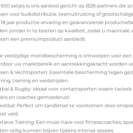
 500 setjes is ons aanbod gericht op B2B-partners die s
ken voor bulkdistributie, teamuitrusting of grootschal
 18 jaar productie-ervaring en geavanceerde productiefa
den zonder in te boeten op kwaliteit, zodat u maximale 
nten een premiumproduct aanbiedt.
e veelzijdige mondbescherming is ontworpen voor een b
rdoor uw marktbereik en aantrekkingskracht worden ve
sen & Vechtsporten: Essentiële bescherming tegen gezi
ring, training en wedstrijden.
tbal & Rugby: Ideaal voor contactsporten waarin tackel
lers en coaches gemoedsrust.
ketbal: Perfect om tandletsel te voorkomen door onopzet
het veld.
rtieve Training: Een must-have voor fitnesscoaches, spor
ten veilig kunnen blijven tijdens intense sessies.