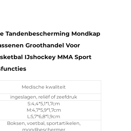
te Tandenbescherming Mondkap
assenen Groothandel Voor
asketbal IJshockey MMA Sport
sfuncties
Medische kwaliteit
ingeslagen, reliëf of zeefdruk
S:4,4*5,1*1,7cm
M:4,7*5,9*1,7cm
L:5,7*6,8*1,9cm
Boksen, voetbal, sportartikelen,
mondbeschermer