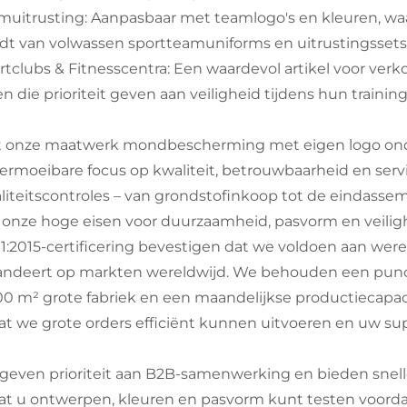
muitrusting: Aanpasbaar met teamlogo's en kleuren, 
dt van volwassen sportteamuniforms en uitrustingssets
rtclubs & Fitnesscentra: Een waardevol artikel voor verko
n die prioriteit geven aan veiligheid tijdens hun training
 onze maatwerk mondbescherming met eigen logo onder
ermoeibare focus op kwaliteit, betrouwbaarheid en serv
liteitscontroles – van grondstofinkoop tot de eindasse
 onze hoge eisen voor duurzaamheid, pasvorm en veilighe
1:2015-certificering bevestigen dat we voldoen aan were
andeert op markten wereldwijd. We behouden een punctu
00 m² grote fabriek en een maandelijkse productiecapa
at we grote orders efficiënt kunnen uitvoeren en uw sup
 geven prioriteit aan B2B-samenwerking en bieden snel
at u ontwerpen, kleuren en pasvorm kunt testen voordat u