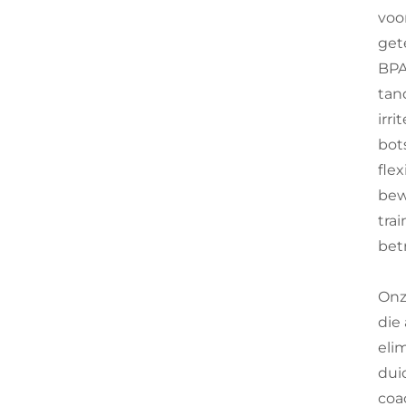
voo
get
BPA
tan
irr
bot
fle
bew
tra
bet
Onz
die
eli
dui
coa