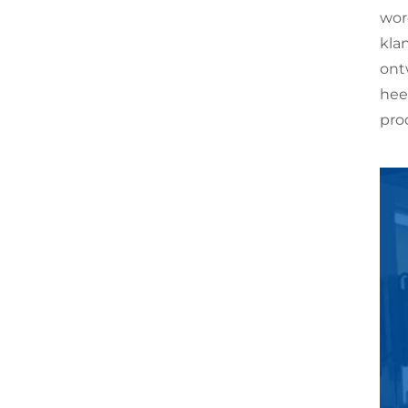
wor
kla
ont
hee
pro