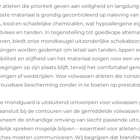
r atleten die prioriteit geven aan veiligheid en langdu
este materiaal is grondig gecontroleerd op naleving van w
, lood en schadelijke chemicaliën, wat hypoallergene e
dvlees en tanden. In tegenstelling tot goedkope altern
iteren, biedt onze mondbeugel uitzonderlijke schokabsorp
singen worden gedempt om letsel aan tanden, lippen e
xibiliteit en stijfheid van het materiaal zorgen voor een 
egingen op zijn plaats blijft, terwijl het comfortabel ge
iningen of wedstrijden. Voor volwassen atleten die cons
rouwbare bescherming zonder in te boeten op prestatie
e mondguard is uitsluitend ontworpen voor volwassen 
 aansluit bij de contouren van de gemiddelde volwasse
mineert de onhandige omvang van slecht passende uit
delijk spreken mogelijk blijven – essentieel voor atleten
ches moeten communiceren. Wij begrijpen dat branding e