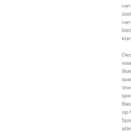
van
zoe
van
bie
kla
Dez
waa
Bok
spar
Voe
spe
Bas
op 
Spo
atle