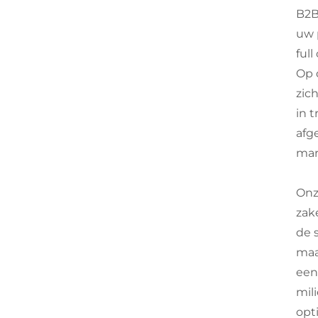
B2B
uw 
ful
Op 
zic
in 
afg
mar
Onz
zak
de 
maa
een
mil
opt