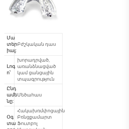
Մա
տեր
Բժշկական դաս
իալ:
խորադրված,
Լոգ
առանձնացված
ո՝
կամ ցանցային
տպագրություն
Ընդ
ամե
Մեծահաս
նը:
Հակախռմփոցային
Օգ
Բռնցքամարտ
տա
Ֆուտբոլ