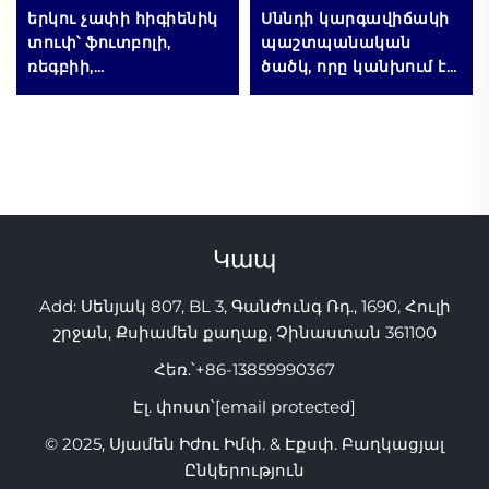
երկու չափի հիգիենիկ
Սննդի կարգավիճակի
տուփ՝ ֆուտբոլի,
պաշտպանական
ռեգբիի,
ծածկ, որը կանխում է
բռնցքամարտի
քայլելը քնի ժամանակ,
համար, ատամների
ատամների
պաշտպանության
հակառնչման սարք՝
համար, հեշտ
թեփոտման և կծելու
օգտագործման,
միջոցով, ատամների
անհատական
բացասական
փաթաթում
ազդեցություններից
Կապ
պաշտպանվելու
համար
Add: Սենյակ 807, BL 3, Գանժունգ Ռդ., 1690, Հուլի
շրջան, Քսիամեն քաղաք, Չինաստան 361100
Հեռ.՝
+86-13859990367
Էլ. փոստ՝
[email protected]
© 2025, Սյամեն Իժու Իմփ. & Էքսփ. Բաղկացյալ
Ընկերություն