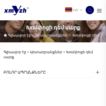
HY
Խռմփոցի դեմ սարք
Գլխավոր էջ
>
Արտադրանքներ
>
Խռմփոցի դեմ սարք
Գլխավոր էջ >
Արտադրանքներ
>
Խռմփոցի դեմ
սարք
ԲՈԼՈՐ ԱՊՐԱՆՔՆԵՐԸ