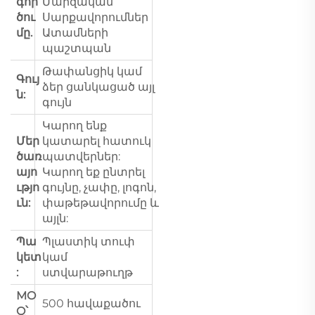
գոր
Մարզական
ծու
Սարքավորումներ
մը.
Ատամների
պաշտպան
Թափանցիկ կամ
Գույ
ձեր ցանկացած այլ
ն:
գույն
Կարող ենք
Մեր
կատարել հատուկ
ծառ
պատվերներ:
այո
Կարող եք ընտրել
ւթյո
գույնը, չափը, լոգոն,
ւն:
փաթեթավորումը և
այլն:
Պա
Պլաստիկ տուփ
կետ
կամ
:
ստվարաթուղթ
MO
500 հավաքածու
Q՝