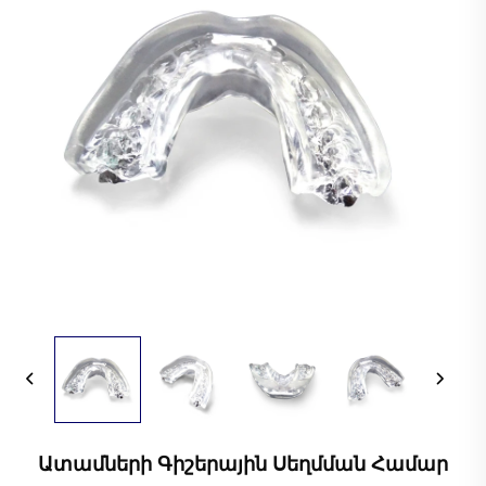
Ատամների Գիշերային Սեղմման Համար