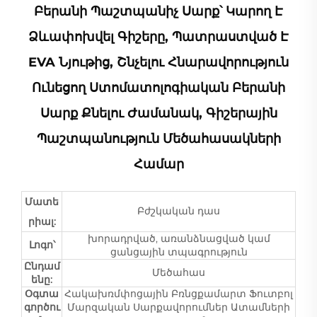
Բերանի Պաշտպանիչ Սարք՝ Կարող Է
Ձևափոխվել Գիշերը, Պատրաստված Է
EVA Նյութից, Շնչելու Հնարավորություն
Ունեցող Ստոմատոլոգիական Բերանի
Սարք Քնելու Ժամանակ, Գիշերային
Պաշտպանություն Մեծահասակների
Համար
Մատե
Բժշկական դաս
րիալ:
խորադրված, առանձնացված կամ
Լոգո՝
ցանցային տպագրություն
Ընդամ
Մեծահաս
ենը:
Օգտա
Հակախռմփոցային Բռնցքամարտ Ֆուտբոլ
գործու
Մարզական Սարքավորումներ Ատամների