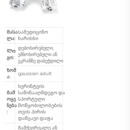
Მასა
Სამედიცინო
ლა:
ხარისხი
დებოსირებული,
Ლო
ემბოსირებული ან
გო:
ეკრანზე დაბეჭდილი
Ზომ
gaussian adult
ა:
Ხვრინტვის
Გამ
საწინააღმდეგო და
ოყე
სპორტული
ნება
მოწყობილობების
:
თვის პირის
დამცავი დაფა
Გამჭვირვალე ან