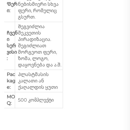
Ფერ
ნებისმიერი სხვა
ი:
ფერი, რომელიც
გსურთ.
Შეგვიძლია
Ჩვენ
შეკვეთის
ი
პირადიზაცია.
სერ
შეგიძლიათ
ვისი
მორგეოთ ფერი,
:
ზომა, ლოგო,
დაყოვნება და ა.შ.
Pac
Პლასტმასის
kag
კალათი ან
e:
ქაღალდის ყუთი
MO
500 კომპლექტი
Q: