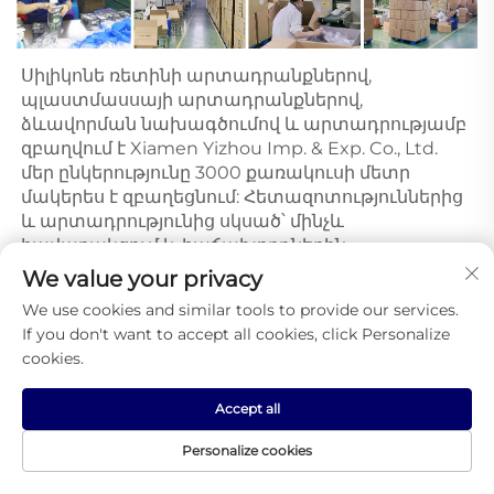
Սիլիկոնե ռետինի արտադրանքներով, 
պլաստմասսայի արտադրանքներով, 
ձևավորման նախագծումով և արտադրությամբ 
զբաղվում է Xiamen Yizhou Imp. & Exp. Co., Ltd. 
մեր ընկերությունը 3000 քառակուսի մետր 
մակերես է զբաղեցնում: Հետազոտություններից 
և արտադրությունից սկսած՝ մինչև 
հավաքակցում և հաճախորդներին 
սպասարկում, մենք կարող ենք իրականացնել 
We value your privacy
մեկ շարք ստանդարտ արտադրություն: Մենք 
We use cookies and similar tools to provide our services.
հիանալի տեխնոլոգիաների, առաջատար 
If you don't want to accept all cookies, click Personalize
սարքավորումների և ամբողջական 
cookies.
կառավարման համակարգի շնորհիվ հիանալի 
արձագանք ենք ստանում բոլոր 
Accept all
հաճախորդներից: Մեր նպատակն է ավելի լայն 
տիրույթում աշխատել՝ բավարարելու 
Personalize cookies
ցանկացած հաճախորդի պահանջները: 