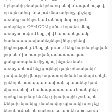
է բերանի բնական կոնտուրներին՝ ապահովելով,
որ այն ամուր տեղում մնա ամբողջ գիշերը՝
առանց սահելու կամ անհարմարություն
ստեղծելու: OEM ODM լուծում որպես, մենք
առաջնորդվում ենք լրիվ հարմարեցմամբ՝
համապատասխանեցնելով ձեր բրենդի
ինքնությանը: Մենք ընդունում ենք հարմարեցված
լոգոներ՝ խորադրված, առնատառ կամ
ցանցատպման միջոցով, ինչպես նաև
առաջարկում ենք գույների լայն տեսականի՝
թափանցիկ (նուրբ օգտագործման համար) մինչև
բրենդին համապատասխան երանգներ կամ
միտումներին համապատասխան երանգներ,
որոնք հարմար են ձեր թիրախային շուկային:
Անկախ նրանից՝ մասնավոր պիտակի տող եք
ներդնում, թե ընդլայնում եք արդեն գոյություն