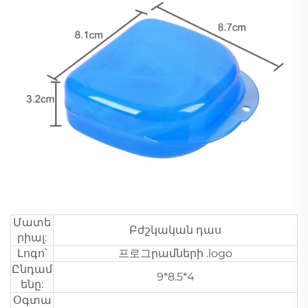
Մատե
Բժշկական դաս
րիալ:
Լոգո՝
프로그րամների .logo
Ընդամ
9*8.5*4
ենը:
Օգտա