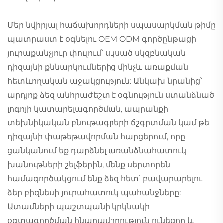
Մեր նվիրյալ հաճախորդների սպասարկման թիմը
պատրաստ է օգնելու OEM ODM գործընթացի
յուրաքանչյուր փուլում՝ սկսած սկզբնական
դիզայնի քննարկումներից մինչև առաքման
հետևողական աջակցություն: Անկախ նրանից՝
արդյոք ձեզ անհրաժեշտ է օգնություն ստանձնած
լոգոյի կատարելագործման, ապրանքի
տեխնիկական բնութագրերի ճշգրտման կամ թե
դիզայնի փաթեթավորման հարցերում, որը
ցանկանում եք դարձնել առանձնահատուկ
խանութների շելֆերին, մենք սերտորեն
համագործակցում ենք ձեզ հետ՝ բավարարելու
ձեր բիզնեսի յուրահատուկ պահանջները:
Ատամների պաշտպանի կրկնակի
օգտագործման հնարավորություն ունեցող և