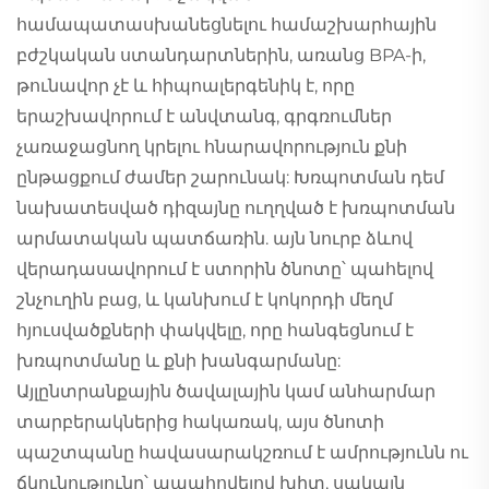
համապատասխանեցնելու համաշխարհային
բժշկական ստանդարտներին, առանց BPA-ի,
թունավոր չէ և հիպոալերգենիկ է, որը
երաշխավորում է անվտանգ, գրգռումներ
չառաջացնող կրելու հնարավորություն քնի
ընթացքում ժամեր շարունակ: Խռպոտման դեմ
նախատեսված դիզայնը ուղղված է խռպոտման
արմատական պատճառին. այն նուրբ ձևով
վերադասավորում է ստորին ծնոտը՝ պահելով
շնչուղին բաց, և կանխում է կոկորդի մեղմ
հյուսվածքների փակվելը, որը հանգեցնում է
խռպոտմանը և քնի խանգարմանը:
Այլընտրանքային ծավալային կամ անհարմար
տարբերակներից հակառակ, այս ծնոտի
պաշտպանը հավասարակշռում է ամրությունն ու
ճկունությունը՝ ապահովելով խիտ, սակայն