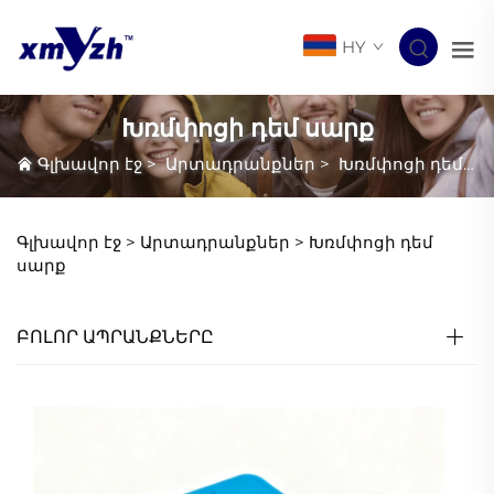
HY
Խռմփոցի դեմ սարք
Գլխավոր էջ
>
Արտադրանքներ
>
Խռմփոցի դեմ սարք
Գլխավոր էջ >
Արտադրանքներ
>
Խռմփոցի դեմ
սարք
ԲՈԼՈՐ ԱՊՐԱՆՔՆԵՐԸ