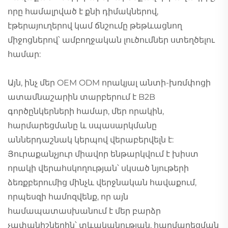
որը համալրված է քնի դիմակներով,
էթերայուղերով կամ ճնշումը թեթևացնող
միջոցներով՝ ամբողջական լուծումներ ստեղծելու
համար:
Այն, ինչ մեր OEM ODM որակյալ անտի-խռմփոցի
ատամնաշարին տարբերում է B2B
գործընկերների համար, մեր որակին,
հարմարեցմանը և սպասարկմանը
աններդաշնակ կերպով վերաբերվելն է:
Յուրաքանչյուր միավոր ենթարկվում է խիստ
որակի վերահսկողության՝ սկսած նյութերի
ձեռքբերումից մինչև վերջնական հավաքում,
որպեսզի համոզվենք, որ այն
համապատասխանում է մեր բարձր
չափանիշներին՝ տևականության, հարմարեցման