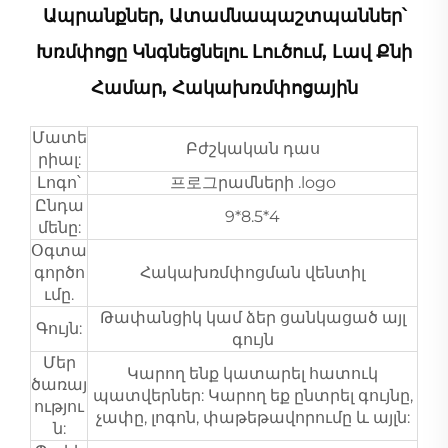
Ապրանքներ, Ատամնապաշտպաններ՝
Խռմփոցը Կնգնեցնելու Լուծում, Լավ Քնի
Համար, Հակախռմփոցային
Մատե
Բժշկական դաս
րիալ:
Լոգո՝
프로그րամների .logo
Ընդա
9*8.5*4
մենը:
Օգտա
գործո
Հակախռմփոցման վենտիլ
ւմը.
Թափանցիկ կամ ձեր ցանկացած այլ
Գույն:
գույն
Մեր
Կարող ենք կատարել հատուկ
ծառայ
պատվերներ: Կարող եք ընտրել գույնը,
ությու
չափը, լոգոն, փաթեթավորումը և այլն:
ն: