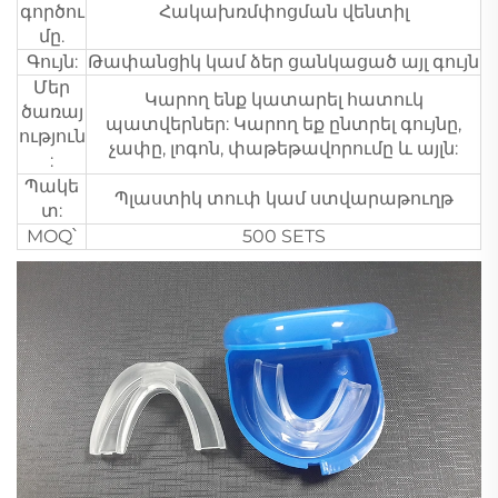
գործու
Հակախռմփոցման վենտիլ
մը.
Գույն:
Թափանցիկ կամ ձեր ցանկացած այլ գույն
Մեր
Կարող ենք կատարել հատուկ
ծառայ
պատվերներ: Կարող եք ընտրել գույնը,
ություն
չափը, լոգոն, փաթեթավորումը և այլն:
:
Պակե
Պլաստիկ տուփ կամ ստվարաթուղթ
տ:
MOQ՝
500 SETS