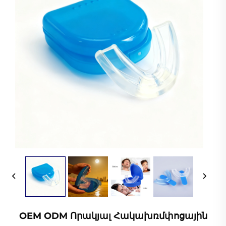
OEM ODM Որակյալ Հակախռմփոցային