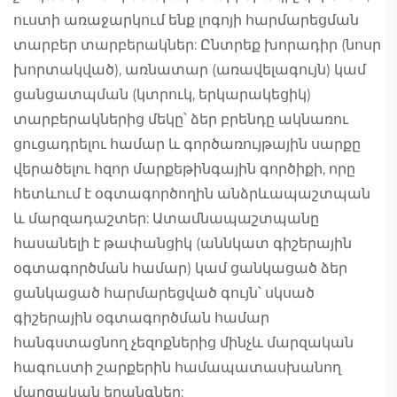
ուստի առաջարկում ենք լոգոյի հարմարեցման
տարբեր տարբերակներ: Ընտրեք խորադիր (նոսր
խորտակված), առնատար (առավելագույն) կամ
ցանցատպման (կտրուկ, երկարակեցիկ)
տարբերակներից մեկը՝ ձեր բրենդը ակնառու
ցուցադրելու համար և գործառույթային սարքը
վերածելու հզոր մարքեթինգային գործիքի, որը
հետևում է օգտագործողին անձրևապաշտպան
և մարզադաշտեր: Ատամնապաշտպանը
հասանելի է թափանցիկ (աննկատ գիշերային
օգտագործման համար) կամ ցանկացած ձեր
ցանկացած հարմարեցված գույն՝ սկսած
գիշերային օգտագործման համար
հանգստացնող չեզոքներից մինչև մարզական
հագուստի շարքերին համապատասխանող
մարզական երանգներ: