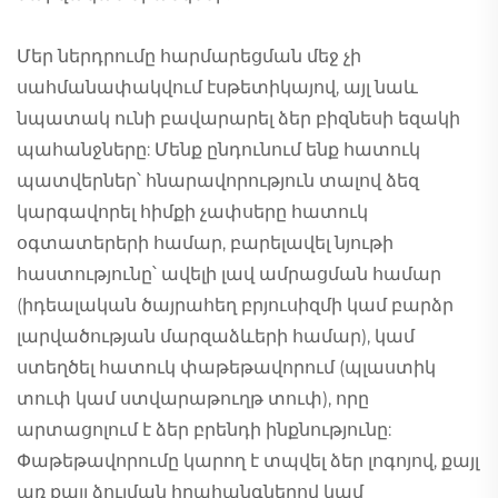
Մեր ներդրումը հարմարեցման մեջ չի
սահմանափակվում էսթետիկայով, այլ նաև
նպատակ ունի բավարարել ձեր բիզնեսի եզակի
պահանջները: Մենք ընդունում ենք հատուկ
պատվերներ՝ հնարավորություն տալով ձեզ
կարգավորել հիմքի չափսերը հատուկ
օգտատերերի համար, բարելավել նյութի
հաստությունը՝ ավելի լավ ամրացման համար
(իդեալական ծայրահեղ բրյուսիզմի կամ բարձր
լարվածության մարզաձևերի համար), կամ
ստեղծել հատուկ փաթեթավորում (պլաստիկ
տուփ կամ ստվարաթուղթ տուփ), որը
արտացոլում է ձեր բրենդի ինքնությունը:
Փաթեթավորումը կարող է տպվել ձեր լոգոյով, քայլ
առ քայլ ձուլման հրահանգներով կամ