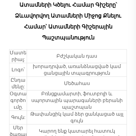
Ատամների Կծելու Համար Գիշերը՝
Ձևավորվող Ատամների Միջոց Քնելու
Համար՝ Ատամների Գիշերային
Պաշտպանություն
Մատե
Բժշկական դաս
րիալ:
խորադրված, առանձնացված կամ
Լոգո՝
ցանցային տպագրություն
Ընդա
Մեծահաս
մենը:
Օգտա
Բռնցքամարտի, ֆուտբոլի և
գործո
սպորտային պարագաների բերանի
ւմը.
պաշտպան
Թափանցիկ կամ ձեր ցանկացած այլ
Գույն:
գույն
Մեր
Կարող ենք կատարել հատուկ
ծառայ