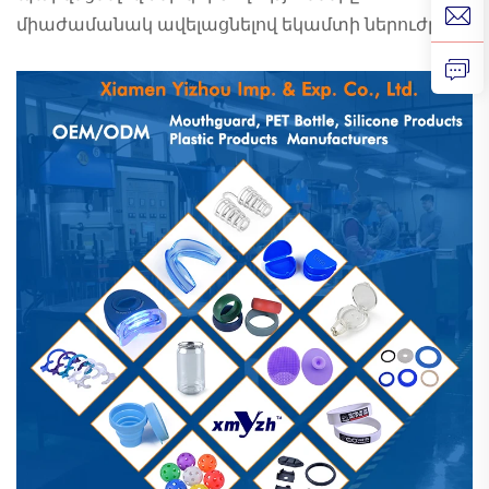
միաժամանակ ավելացնելով եկամտի ներուժը: