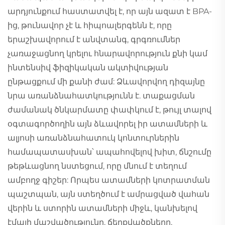
արդյունքում հաստատվել է, որ այն ազատ է BPA-
ից, թունավոր չէ և հիպոալերգենն է, որը
երաշխավորում է անվտանգ, գրգռումներ
չառաջացնող կրելու հնարավորություն քնի կամ
ինտենսիվ ֆիզիկական ակտիվության
ընթացքում մի քանի ժամ: Ձևավորվող դիզայնը
նրա առանձնահատկությունն է. տաքացման
ժամանակ ծնկարմատը փափկում է, թույլ տալով
օգտագործողին այն ձևավորել իր ատամների և
ալյոսի առանձնահատուկ կոնտուրներին
համապատասխան՝ ապահովելով խիտ, ճնշումը
թեթևացնող նստեցում, որը մնում է տեղում
ամբողջ գիշեր: Որպես ատամների կոտրատման
պաշտպան, այն ստեղծում է ամրացված վահան
վերին և ստորին ատամների միջև, կանխելով
էմալի մաշվածությունը, ճեղքվածքները,