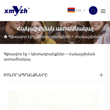
HY
Հակաշփման ատամնակալ
Գլխավոր էջ
>
Արտադրանքներ
>
Հակաշփման ատամնակալ
Գլխավոր էջ >
Արտադրանքներ
>
Հակաշփման
ատամնակալ
ԲՈԼՈՐ ԱՊՐԱՆՔՆԵՐԸ