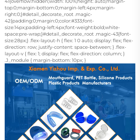
41{overflow:hidden;width: 100%;height: auto;margin-
top:0;margin-bottom:0;margin-left:4px;margin-
right:0;}#detail_decorate_root .magic-
42{padding:0;margin:0;color:#333;font-
size:14px;padding-left:4px;font-weight:bold;white-
space:pre-wrap;}#detail_decorate_root .magic-43{font-
size:28px;} .flex-layout-h { flex: 1 0 auto; display: flex; flex-
direction: row; justify-content: space-between; } .flex-
layout-v { flex: 1; display: flex; flex-direction: column; }
.J_module { margin-bottom: 10px; }