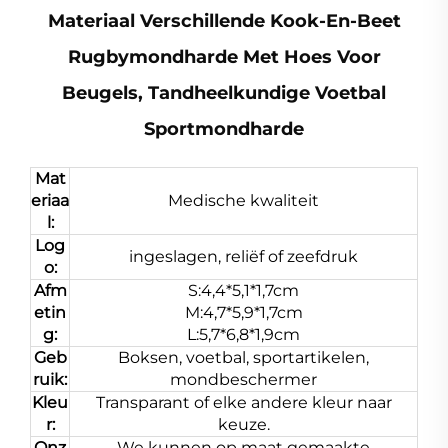
Materiaal Verschillende Kook-En-Beet
Rugbymondharde Met Hoes Voor
Beugels, Tandheelkundige Voetbal
Sportmondharde
Mat
eriaa
Medische kwaliteit
l:
Log
ingeslagen, reliëf of zeefdruk
o:
Afm
S:4,4*5,1*1,7cm
etin
M:4,7*5,9*1,7cm
g:
L:5,7*6,8*1,9cm
Geb
Boksen, voetbal, sportartikelen,
ruik:
mondbeschermer
Kleu
Transparant of elke andere kleur naar
r:
keuze.
Onz
We kunnen op maat gemaakte