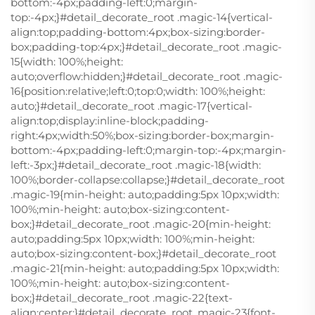
bottom:-4px;padding-left:0;margin-
top:-4px;}#detail_decorate_root .magic-14{vertical-
align:top;padding-bottom:4px;box-sizing:border-
box;padding-top:4px;}#detail_decorate_root .magic-
15{width: 100%;height:
auto;overflow:hidden;}#detail_decorate_root .magic-
16{position:relative;left:0;top:0;width: 100%;height:
auto;}#detail_decorate_root .magic-17{vertical-
align:top;display:inline-block;padding-
right:4px;width:50%;box-sizing:border-box;margin-
bottom:-4px;padding-left:0;margin-top:-4px;margin-
left:-3px;}#detail_decorate_root .magic-18{width:
100%;border-collapse:collapse;}#detail_decorate_root
.magic-19{min-height: auto;padding:5px 10px;width:
100%;min-height: auto;box-sizing:content-
box;}#detail_decorate_root .magic-20{min-height:
auto;padding:5px 10px;width: 100%;min-height:
auto;box-sizing:content-box;}#detail_decorate_root
.magic-21{min-height: auto;padding:5px 10px;width:
100%;min-height: auto;box-sizing:content-
box;}#detail_decorate_root .magic-22{text-
align:center;}#detail_decorate_root .magic-23{font-