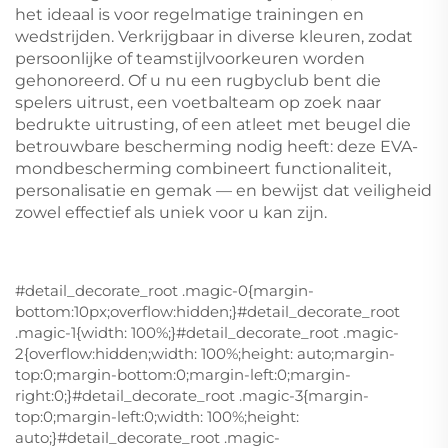
het ideaal is voor regelmatige trainingen en
wedstrijden. Verkrijgbaar in diverse kleuren, zodat
persoonlijke of teamstijlvoorkeuren worden
gehonoreerd. Of u nu een rugbyclub bent die
spelers uitrust, een voetbalteam op zoek naar
bedrukte uitrusting, of een atleet met beugel die
betrouwbare bescherming nodig heeft: deze EVA-
mondbescherming combineert functionaliteit,
personalisatie en gemak — en bewijst dat veiligheid
zowel effectief als uniek voor u kan zijn.
#detail_decorate_root .magic-0{margin-
bottom:10px;overflow:hidden;}#detail_decorate_root
.magic-1{width: 100%;}#detail_decorate_root .magic-
2{overflow:hidden;width: 100%;height: auto;margin-
top:0;margin-bottom:0;margin-left:0;margin-
right:0;}#detail_decorate_root .magic-3{margin-
top:0;margin-left:0;width: 100%;height:
auto;}#detail_decorate_root .magic-