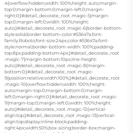
4{overflow:hidden;width: 100%;height: auto;margin-
top:0;margin-bottom:0;margin-left:0;margin-
right:0;}#detail_decorate_root .magic-5{margin-
top:0;margin-left:0;width: 100%;height:
auto;}#detail_decorate_root .magic-6{border-bottom-
style:solid;border-bottom-color:#53647a;font-
family:Roboto;font-size:24px;color:#53647a;font-
style:normal;border-bottom-width: 100%;padding-
top:8px;padding-bottom:4px;}#detail_decorate_root
.magic-7{margin-bottom:10px;line-height:
auto;}#detail_decorate_root .magic-8{margin-
bottom:0;}#detail_decorate_root .magic-
9{position:relative;width:100%;}#detail_decorate_root
.magic-10{overflow:hidden;width: 100%;height:
auto;margin-top:0;margin-bottom:0;margin-
left:0;margin-right:0;}#detail_decorate_root .magic-
11{margin-top:0;margin-left:0;width: 100%;height:
auto;}#detail_decorate_root .magic-12{vertical-
align:top;}#detail_decorate_root .magic-13{vertical-
align:top;display:inline-block;padding-
right:4px;width:50%;box-sizing:border-box;margin-