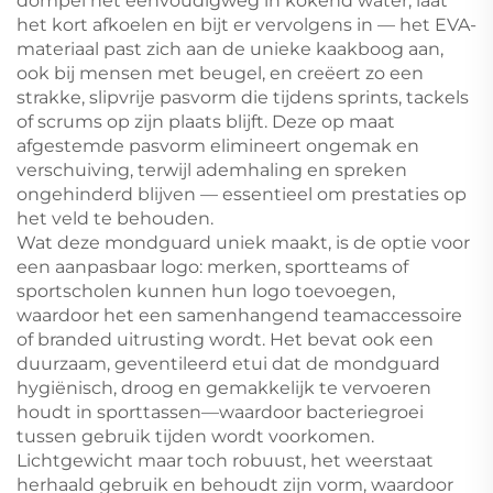
dompel het eenvoudigweg in kokend water, laat
het kort afkoelen en bijt er vervolgens in — het EVA-
materiaal past zich aan de unieke kaakboog aan,
ook bij mensen met beugel, en creëert zo een
strakke, slipvrije pasvorm die tijdens sprints, tackels
of scrums op zijn plaats blijft. Deze op maat
afgestemde pasvorm elimineert ongemak en
verschuiving, terwijl ademhaling en spreken
ongehinderd blijven — essentieel om prestaties op
het veld te behouden.
Wat deze mondguard uniek maakt, is de optie voor
een aanpasbaar logo: merken, sportteams of
sportscholen kunnen hun logo toevoegen,
waardoor het een samenhangend teamaccessoire
of branded uitrusting wordt. Het bevat ook een
duurzaam, geventileerd etui dat de mondguard
hygiënisch, droog en gemakkelijk te vervoeren
houdt in sporttassen—waardoor bacteriegroei
tussen gebruik tijden wordt voorkomen.
Lichtgewicht maar toch robuust, het weerstaat
herhaald gebruik en behoudt zijn vorm, waardoor