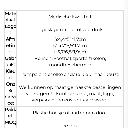
Mate
Medische kwaliteit
riaal:
Logo
ingeslagen, reliëf of zeefdruk
:
Afm
S:4,4*5,1*1,7cm
etin
M:4,7*5,9*1,7cm
g:
L:5,7*6,8*1,9cm
Gebr
Boksen, voetbal, sportartikelen,
uik:
mondbeschermer
Kleu
Transparant of elke andere kleur naar keuze.
r:
Onz
We kunnen op maat gemaakte bestellingen
e
verzorgen. U kunt de kleur, maat, logo,
servi
verpakking enzovoort aanpassen.
ce:
Pakk
Plastic hoesje of kartonnen doos
et:
MOQ
5 sets