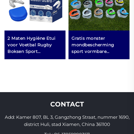
2 Maten Hygiëne Etui
Gratis monster
voor Voetbal Rugby
mondbescherming
Boksen Sport
sport vormbare
Mondkapje Beschermt
mondbeschermer
Tanden Gemakkelijk te
kindermondstuk
Gebruiken Op Maat
tandenbescherming
Gepakte Verpakking
beugels EVA dubbel
gekleurd voor MMA
boksen
CONTACT
Add: Kamer 807, BL 3, Gangzhong Straat, nummer 1690,
district Huli, stad Xiamen, China 361100