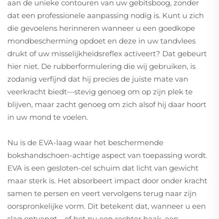
aan de unieke contouren van uw gebitsboog, zonder
dat een professionele aanpassing nodig is. Kunt u zich
die gevoelens herinneren wanneer u een goedkope
mondbescherming opdoet en deze in uw tandvlees
drukt of uw misselijkheidsreflex activeert? Dat gebeurt
hier niet. De rubberformulering die wij gebruiken, is
zodanig verfijnd dat hij precies de juiste mate van
veerkracht biedt—stevig genoeg om op zijn plek te
blijven, maar zacht genoeg om zich alsof hij daar hoort
in uw mond te voelen.
Nu is de EVA-laag waar het beschermende
bokshandschoen-achtige aspect van toepassing wordt.
EVA is een gesloten-cel schuim dat licht van gewicht
maar sterk is. Het absorbeert impact door onder kracht
samen te persen en veert vervolgens terug naar zijn
oorspronkelijke vorm. Dit betekent dat, wanneer u een
slag ontvangt—of het nu een rechter haak, een