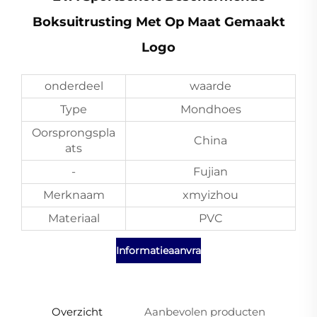
Boksuitrusting Met Op Maat Gemaakt
Logo
onderdeel
waarde
Type
Mondhoes
Oorsprongspla
China
ats
-
Fujian
Merknaam
xmyizhou
Materiaal
PVC
Informatieaanvraag
Overzicht
Aanbevolen producten