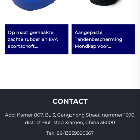
Op maat gemaakte
Aangepaste
zachte rubber en EVA
Tandenbescherming
sportschoft
Mondkap voor
beschermende
Volwassenen
boksuitrusting met op
Groothandel voor
maat gemaakt logo
Voetbal Basketbal
IJshockey MMA Sport
Veiligheidsfuncties
CONTACT
Add: Kamer 807, BL 3, Gangzhong Straat, nummer 1690,
district Huli, stad Xiamen, China 361100
Tel:
+86-13859990367