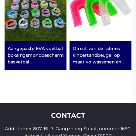
Aangepaste EVA voetbal
Direct van de fabriek
boksingsmondbescherming
kindertandbeugel op
ng
basketbal
maat volwassenen en
tandenbeschermer
jongeren
sport MMA
mondbeschermer kook-
mondbeschermer voor
en bijt EVA &
het knarsen met de
rubbermateriaal
tanden
CONTACT
Add: Kamer 807, BL 3, Gangzhong Straat, nummer 1690,
district Huli, stad Xiamen, China 361100