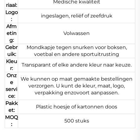
Medische kwaliteit
riaal:
Logo
ingeslagen, reliëf of zeefdruk
:
Afm
etin
Volwassen
g:
Gebr
Mondkapje tegen snurken voor boksen,
uik:
voetbal en andere sportuitrusting
Kleu
Transparant of elke andere kleur naar keuze.
r:
Onz
We kunnen op maat gemaakte bestellingen
e
verzorgen. U kunt de kleur, maat, logo,
servi
verpakking enzovoort aanpassen.
ce:
Pakk
Plastic hoesje of kartonnen doos
et:
MOQ
500 stuks
：