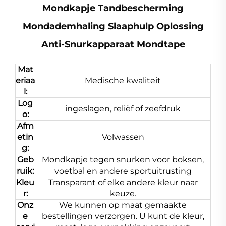
Mondkapje Tandbescherming
Mondademhaling Slaaphulp Oplossing
Anti-Snurkapparaat Mondtape
Mat
eriaa
Medische kwaliteit
l:
Log
ingeslagen, reliëf of zeefdruk
o:
Afm
etin
Volwassen
g:
Geb
Mondkapje tegen snurken voor boksen,
ruik:
voetbal en andere sportuitrusting
Kleu
Transparant of elke andere kleur naar
r:
keuze.
Onz
We kunnen op maat gemaakte
e
bestellingen verzorgen. U kunt de kleur,