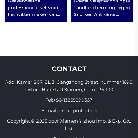
Geavanceerde
Goede Slaaptechnologie
professionele set voor
Tandbescherming tegen
het witter maken van
Snurken Anti-Snor
tanden Populaire
Apparaat Zorgproduct
thuisoptie om tanden
helderder te maken
CONTACT
Add: Kamer 807, BL 3, Gangzhong Straat, nummer 1690,
district Huli, stad Xiamen, China 361100
Tel:
+86-13859990367
E-mail:
[email protected]
Copyright © 2025 door Xiamen Yizhou Imp. & Exp. Co.,
Ltd.