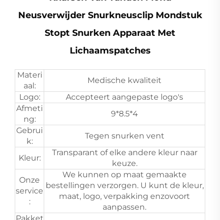
Neusverwijder Snurkneusclip Mondstuk
Stopt Snurken Apparaat Met
Lichaamspatches
Materi
Medische kwaliteit
aal:
Logo:
Accepteert aangepaste logo's
Afmeti
9*8.5*4
ng:
Gebrui
Tegen snurken vent
k:
Transparant of elke andere kleur naar
Kleur:
keuze.
We kunnen op maat gemaakte
Onze
bestellingen verzorgen. U kunt de kleur,
service
maat, logo, verpakking enzovoort
:
aanpassen.
Pakket