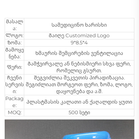
Მასალ
Სამედიცინო ხარისხი
ა:
Ლოგო:
Გაიღე Customized Logo
Ზომა:
9*8.5*4
Გამოყე
Ხმაურის შემცირების ვენტილაცია
ნება:
Გამჭვირვალე ან ნებისმიერი სხვა ფერი,
Ფერი:
რომელიც გსურთ.
Ჩვენი
Შეგვიძლია შეკვეთის პირადიზაცია.
სერვის
შეგიძლიათ მორგეოთ ფერი, ზომა, ლოგო,
ი:
დაყოვნება და ა.შ.
Packag
Პლასტმასის კალათი ან ქაღალდის ყუთი
e:
MOQ:
500 სეტი