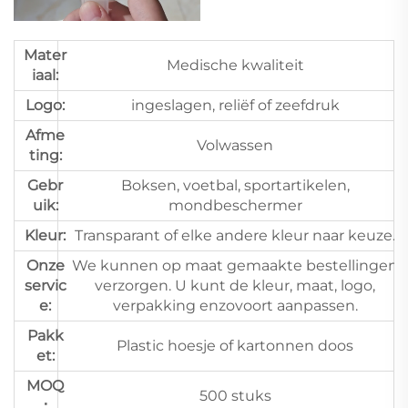
Mater
Medische kwaliteit
iaal:
Logo:
ingeslagen, reliëf of zeefdruk
Afme
Volwassen
ting:
Gebr
Boksen, voetbal, sportartikelen,
uik:
mondbeschermer
Kleur:
Transparant of elke andere kleur naar keuze.
Onze
We kunnen op maat gemaakte bestellingen
servic
verzorgen. U kunt de kleur, maat, logo,
e:
verpakking enzovoort aanpassen.
Pakk
Plastic hoesje of kartonnen doos
et:
MOQ
500 stuks
：