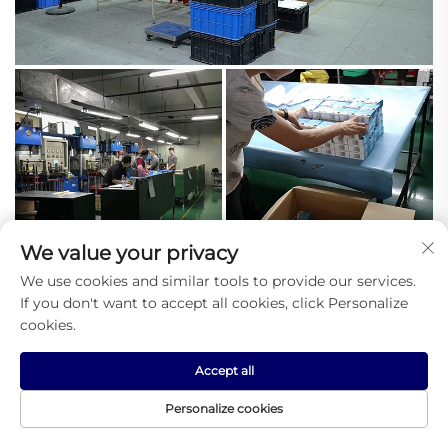
We value your privacy
We use cookies and similar tools to provide our services.
If you don't want to accept all cookies, click Personalize
cookies.
Onze diensten 
Accept all
Personalize cookies
1. OEM/ODM-service en ondersteuning