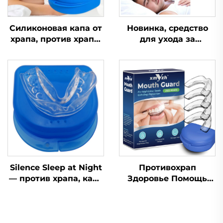
Силиконовая капа от
Новинка, средство
храпа, против храпа,
для ухода за
при апноэ, капа от
здоровьем,
бруксизма, средство
устройство для
для сна,
помощи во сне,
ортодонтическая
улучшает качество
капа, средства
сна, силиконовая и
личной гигиены,
EVA-капа от храпа
помощь при сне и
храпе
Silence Sleep at Night
Противохрап
— против храпа, капа
Здоровье Помощь
от храпа, капа от
при сне Капа для
скрежета зубами
зубов Защитные
ночная, средство от
капы для зубов
храпа для зубов
Средство от храпа