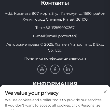
Контакты
Add: Комната 807, корп. 3, ул. Ганчжун, д. 1690, район
Хули, город Сямынь, Китай, 361100
Тел.:
+86-13859990367
E-mail:
[email protected]
Авторские права © 2025, Xiamen Yizhou Imp. & Exp.
Co., Ltd.
Политика конфиденциальности
ИНФОРМАЦИЯ
We value your privacy
Подпишитесь, чтобы получать нашу еженедельную
We use cookies and similar tools to provide our services.
рассылку
If you don't want to accept all cookies, click Personalize