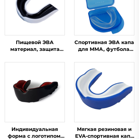
Пищевой ЭВА
Спортивная ЭВА капа
материал, защита
для ММА, футбола,
для зубов, капа для
бокса, силиконовая
брекетов, боксерская
защита для зубов,
спортивная капа,
зубная капа
защитные
спортивные капы для
зубов
Индивидуальная
Мягкая резиновая и
форма с логотипом,
EVA-спортивная капа