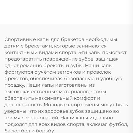
материал ЭВА,
с индивидуальным
разноцветные капы
логотипом, защитная
для игры в регби
экипировка для
методом кипячения и
бокса с
прикусывания, чехол
индивидуальным
для брекетов,
логотипом
Спортивные капы для брекетов необходимы
спортивная зубная
детям с брекетами, которые занимаются
защита для футбола
контактными видами спорта. Эти капы помогают
предотвратить повреждение зубов, защищая
одновременно брекеты и зубы. Наши капы
формуются с учётом замочков и проволок
брекетов, обеспечивая безопасную и удобную
посадку. Наши капы изготовлены из
высококачественных материалов, чтобы
обеспечить максимальный комфорт и
долговечность. Молодые спортсмены могут быть
уверены, что их здоровье зубов защищено во
время соревнований. Наши капы идеально
подходят для всех видов спорта, включая футбол,
баскетбол и борьбу.