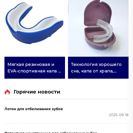
Мягкая резиновая и
Технология хорошего
EVA-спортивная капа с
сна, капа от храпа,
индивидуальным
устройство против
логотипом, защитная
храпа, медицинские
экипировка для бокса
товары
Горячие новости
с индивидуальным
логотипом
Лоток для отбеливания зубов
2025-09-18