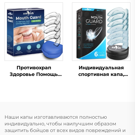
защита от скрежета
капа для
зубами и
отбеливания зубов,
стискивания
профессиональный
челюстей, капа для
набор для
сна, отбеливания
отбеливания зубов с
зубов
капой от скрежета
зубами
Противохрап
Индивидуальная
Здоровье Помощь
спортивная капа,
при сне Капа для
формованная детская
зубов Защитные
насадка, защитные
капы для зубов
зубные брекеты из
Средство от храпа
ЭВА, двойного цвета,
Приспособление для
для ММА, бокса
остановки дыхания
Наши капы изготавливаются полностью
ртом во сне Лента
индивидуально, чтобы наилучшим образом
для рта
защитить бойцов от всех видов повреждений и