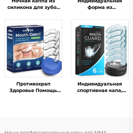
Ночная каппа из
Индивидуальная
силикона для зубов
форма из
по заводской цене,
силиконового геля,
защита от скрежета
капа для
зубами и
отбеливания зубов,
стискивания
профессиональный
челюстей, капа для
набор для
сна, отбеливания
отбеливания зубов с
зубов
капой от скрежета
зубами
Противохрап
Индивидуальная
Здоровье Помощь
спортивная капа,
при сне Капа для
формованная детская
зубов Защитные
насадка, защитные
капы для зубов
зубные брекеты из
Средство от храпа
ЭВА, двойного цвета,
Приспособление для
для ММА, бокса
остановки дыхания
Наши профессиональные капы для ММА