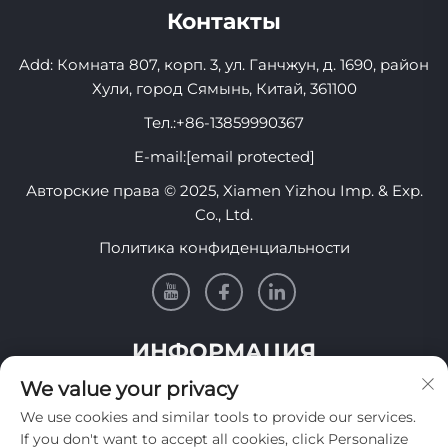
Контакты
Add: Комната 807, корп. 3, ул. Ганчжун, д. 1690, район
Хули, город Сямынь, Китай, 361100
Тел.:
+86-13859990367
E-mail:
[email protected]
Авторские права © 2025, Xiamen Yizhou Imp. & Exp.
Co., Ltd.
Политика конфиденциальности
ИНФОРМАЦИЯ
We value your privacy
Подпишитесь, чтобы получать нашу еженедельную
We use cookies and similar tools to provide our services.
рассылку
If you don't want to accept all cookies, click Personalize