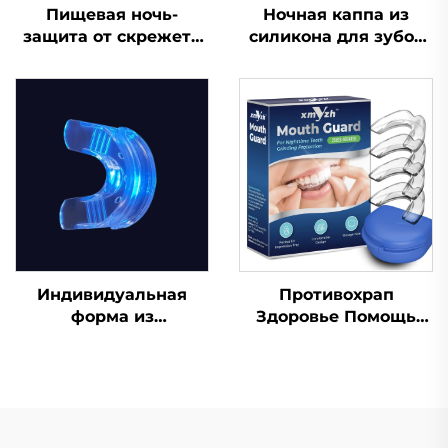
Пищевая ночь-
Ночная каппа из
защита от скрежета
силикона для зубов
зубами, капы для
по заводской цене,
зубов, против храпа,
защита от скрежета
стоматологическая
зубами и
капа, кипятим и
стискивания
вставляем,
челюстей, капа для
отбеливающие
сна, отбеливания
зубные капы
зубов
Индивидуальная
Противохрап
форма из
Здоровье Помощь
силиконового геля,
при сне Капа для
капа для
зубов Защитные
отбеливания зубов,
капы для зубов
профессиональный
Средство от храпа
набор для
Приспособление для