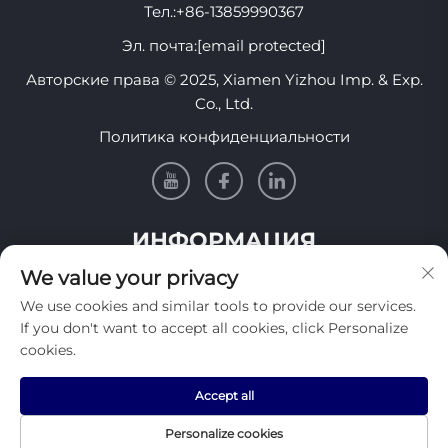
Тел.:
+86-13859990367
Эл. почта:
[email protected]
Авторские права © 2025, Xiamen Yizhou Imp. & Exp.
Co., Ltd.
Политика конфиденциальности
ИНФОРМАЦИЯ
We value your privacy
Подпишитесь, чтобы получать нашу еженедельную
We use cookies and similar tools to provide our services.
рассылку
If you don't want to accept all cookies, click Personalize
cookies.
Accept all
Отправить
Personalize cookies