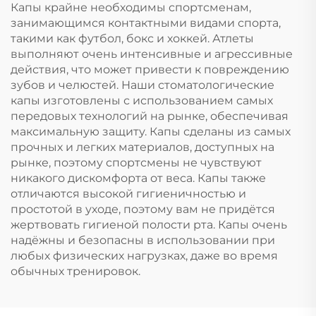
отбеливания зубов с
остановки дыхания
Капы крайне необходимы спортсменам,
капой от скрежета
ртом во сне Лента
занимающимся контактными видами спорта,
зубами
для рта
такими как футбол, бокс и хоккей. Атлеты
выполняют очень интенсивные и агрессивные
действия, что может привести к повреждению
зубов и челюстей. Наши стоматологические
капы изготовлены с использованием самых
передовых технологий на рынке, обеспечивая
максимальную защиту. Капы сделаны из самых
прочных и легких материалов, доступных на
рынке, поэтому спортсмены не чувствуют
никакого дискомфорта от веса. Капы также
отличаются высокой гигиеничностью и
простотой в уходе, поэтому вам не придётся
жертвовать гигиеной полости рта. Капы очень
надёжны и безопасны в использовании при
любых физических нагрузках, даже во время
обычных тренировок.