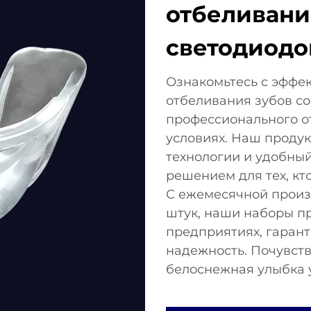
отбеливани
светодиод
Ознакомьтесь с эффе
отбеливания зубов со
профессионального о
условиях. Наш проду
технологии и удобный
решением для тех, кто
С ежемесячной произ
штук, наши наборы п
предприятиях, гаран
надежность. Почувств
белоснежная улыбка 