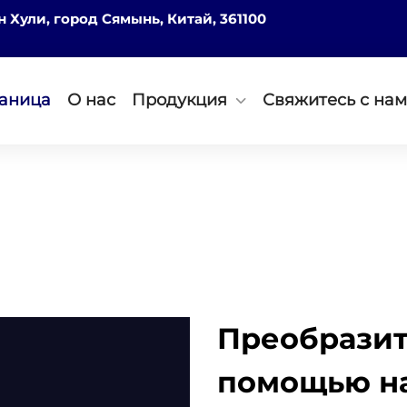
он Хули, город Сямынь, Китай, 361100
раница
О нас
Продукция
Свяжитесь с на
Преобразит
помощью на