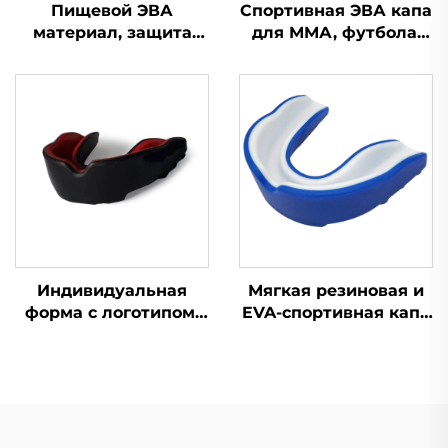
Пищевой ЭВА
Спортивная ЭВА капа
материал, защита
для ММА, футбола,
для зубов, капа для
бокса, силиконовая
брекетов, боксерская
защита для зубов,
спортивная капа,
зубная капа
защитные
спортивные капы для
зубов
Индивидуальная
Мягкая резиновая и
форма с логотипом,
EVA-спортивная капа
материал ЭВА,
с индивидуальным
разноцветные капы
логотипом, защитная
для игры в регби
экипировка для
методом кипячения и
бокса с
прикусывания, чехол
индивидуальным
для брекетов,
логотипом