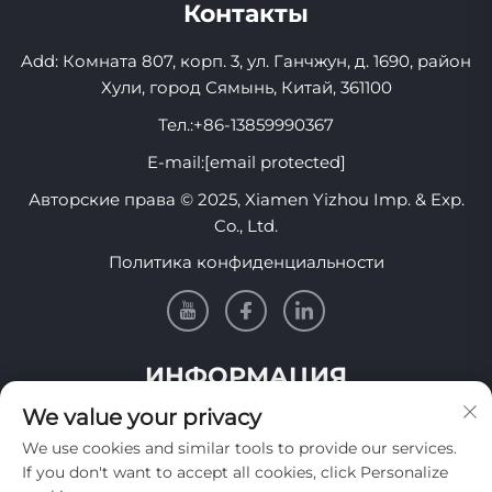
Контакты
Add: Комната 807, корп. 3, ул. Ганчжун, д. 1690, район
Хули, город Сямынь, Китай, 361100
Тел.:
+86-13859990367
E-mail:
[email protected]
Авторские права © 2025, Xiamen Yizhou Imp. & Exp.
Co., Ltd.
Политика конфиденциальности
ИНФОРМАЦИЯ
We value your privacy
Подпишитесь, чтобы получать нашу еженедельную
We use cookies and similar tools to provide our services.
рассылку
If you don't want to accept all cookies, click Personalize