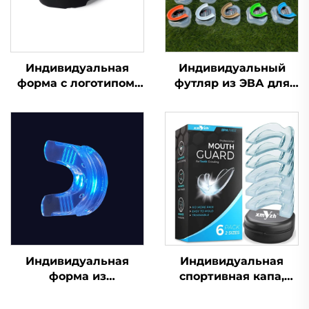
Индивидуальная
Индивидуальный
форма с логотипом,
футляр из ЭВА для
материал ЭВА,
футбольной,
разноцветные капы
боксерской капы, для
для игры в регби
баскетбола, защита
методом кипячения и
для зубов,
прикусывания, чехол
спортивные капы для
для брекетов,
единоборств MMA,
спортивная зубная
защита от скрежета
защита для футбола
зубами
Индивидуальная
Индивидуальная
форма из
спортивная капа,
силиконового геля,
формованная детская
капа для
насадка, защитные