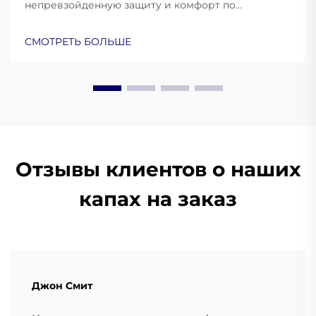
непревзойденную защиту и комфорт по
сравнению с универсальными вариантами.
Узнайте о научных основах персонализированной
СМОТРЕТЬ БОЛЬШЕ
защиты зубов. Узнайте больше уже сейчас.
Отзывы клиентов о наших
капах на заказ
Джон Смит