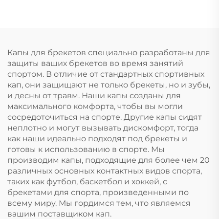
защита от скрежета
капа для
зубами и
отбеливания зубов,
стискивания
профессиональный
челюстей, капа для
набор для
сна, отбеливания
отбеливания зубов с
Капы для брекетов специально разработаны для
зубов
капой от скрежета
защиты ваших брекетов во время занятий
зубами
спортом. В отличие от стандартных спортивных
кап, они защищают не только брекеты, но и зубы,
и десны от травм. Наши капы созданы для
максимального комфорта, чтобы вы могли
сосредоточиться на спорте. Другие капы сидят
неплотно и могут вызывать дискомфорт, тогда
как наши идеально подходят под брекеты и
готовы к использованию в спорте. Мы
производим капы, подходящие для более чем 20
различных основных контактных видов спорта,
таких как футбол, баскетбол и хоккей, с
брекетами для спорта, произведенными по
всему миру. Мы гордимся тем, что являемся
вашим поставщиком кап.