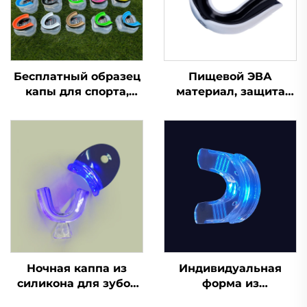
Бесплатный образец
Пищевой ЭВА
капы для спорта,
материал, защита
формованная капа,
для зубов, капа для
детская насадка,
брекетов, боксерская
защита для зубов,
спортивная капа,
двухцветная ЭВА
защитные
капа для брекетов,
спортивные капы для
для ММА, бокса
зубов
Ночная каппа из
Индивидуальная
силикона для зубов
форма из
по заводской цене,
силиконового геля,