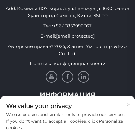
Add: Комната 807, корп. 3, ул. Ганчжун, д. 1690, район
Хули, город Сямынь, Китай, 361100
Тел.:
+86-13859990367
E-mail:
[email protected]
Авторские права © 2025, Xiamen Yizhou Imp. & Exp.
Co., Ltd.
Политика конфиденциальности
ИНФОРМАЦИЯ
We value your privacy
Подпишитесь, чтобы получать нашу еженедельную
We use cookies and similar tools to provide our services.
рассылку
If you don't want to accept all cookies, click Personalize
cookies.