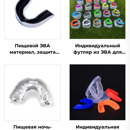
Пищевой ЭВА
Индивидуальный
материал, защита
футляр из ЭВА для
для зубов, капа для
футбольной,
брекетов, боксерская
боксерской капы, для
спортивная капа,
баскетбола, защита
защитные
для зубов,
спортивные капы для
спортивные капы для
зубов
единоборств MMA,
защита от скрежета
зубами
Пищевая ночь-
Индивидуальная