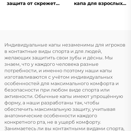
защита от скрежета
капа для взрослых
зубами, капы для
для бокса, ММА,
зубов, против храпа,
муай-тай, спорта,
стоматологическая
кипящая и
капа, кипятим и
прикусываемая
вставляем,
защита для зубов,
отбеливающие
силиконовые капы
Индивидуальные капы незаменимы для игроков
зубные капы
оптом
в контактные виды спорта и для людей,
желающих защитить свои зубы и дёсны. Мы
знаем, что у каждого человека разные
потребности, и именно поэтому наши капы
изготавливаются с учётом индивидуальных
особенностей для максимального комфорта и
безопасности при любом виде спорта или
активности. Обычные капы имеют упрощённую
форму, а наши разработаны так, чтобы
обеспечить максимальную защиту, учитывая
анатомические особенности каждого
конкретного рта, не в ущерб комфорту.
Занимаетесь ли вы контактными видами спорта,