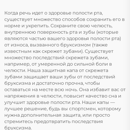
вставляем,
защита для зубов,
отбеливающие
силиконовые капы
Когда речь идет о здоровье полости рта,
зубные капы
оптом
существует множество способов сохранить его в
норме и укрепить. Сохраните свою челюсть,
внутреннюю поверхность рта и зубы (которые
являются частью вашего здоровья полости рта)
от износа, вызванного бруксизмом (также
известным как скрежет зубами). Существует
множество последствий скрежета зубами,
например, от умеренной до сильной боли в
челюсти. Наша защитная капа от скрежета
зубами защищает ваши зубы от последствий
бруксизма и достаточно прочна, чтобы
оставаться на месте всю ночь. Она избавит вас от
напряжения в челюсти, повысит качество сна и
улучшит здоровье полости рта. Наши капы —
лучшее решение, будь вы спортсмен, которому
нужна дополнительная защита, или просто
стремитесь предотвратить последствия
бруксизма.