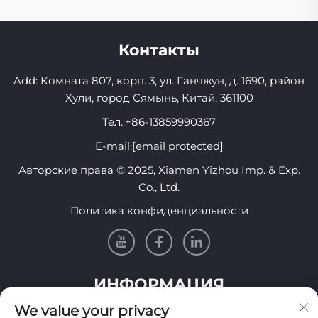
Контакты
Add: Комната 807, корп. 3, ул. Ганчжун, д. 1690, район
Хули, город Сямынь, Китай, 361100
Тел.:
+86-13859990367
E-mail:
[email protected]
Авторские права © 2025, Xiamen Yizhou Imp. & Exp.
Co., Ltd.
Политика конфиденциальности
ИНФОРМАЦИЯ
We value your privacy
Подпишитесь, чтобы получать нашу еженедельную