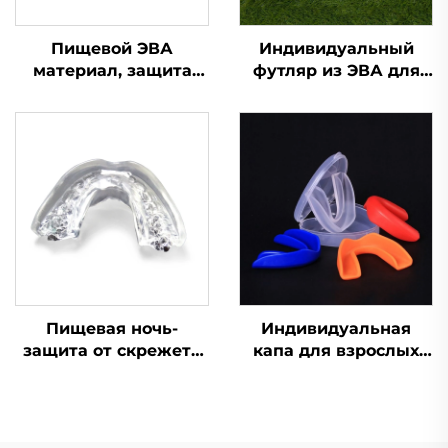
Пищевой ЭВА
Индивидуальный
материал, защита
футляр из ЭВА для
для зубов, капа для
футбольной,
брекетов, боксерская
боксерской капы, для
спортивная капа,
баскетбола, защита
защитные
для зубов,
спортивные капы для
спортивные капы для
зубов
единоборств MMA,
защита от скрежета
зубами
Пищевая ночь-
Индивидуальная
защита от скрежета
капа для взрослых
зубами, капы для
для бокса, ММА,
зубов, против храпа,
муай-тай, спорта,
стоматологическая
кипящая и
капа, кипятим и
прикусываемая