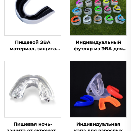
Пищевой ЭВА
Индивидуальный
материал, защита
футляр из ЭВА для
для зубов, капа для
футбольной,
брекетов, боксерская
боксерской капы, для
спортивная капа,
баскетбола, защита
защитные
для зубов,
спортивные капы для
спортивные капы для
зубов
единоборств MMA,
защита от скрежета
зубами
Пищевая ночь-
Индивидуальная
защита от скрежета
капа для взрослых