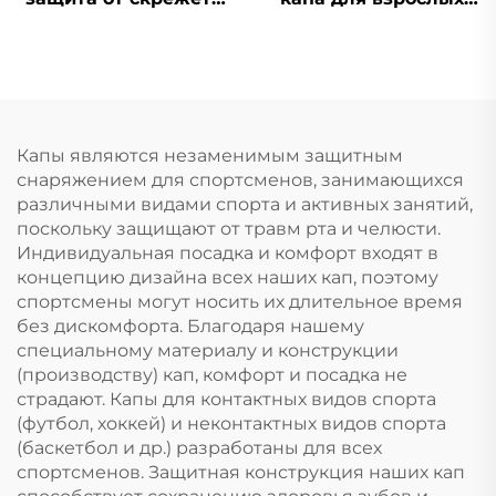
зубами, капы для
для бокса, ММА,
зубов, против храпа,
муай-тай, спорта,
стоматологическая
кипящая и
капа, кипятим и
прикусываемая
вставляем,
защита для зубов,
отбеливающие
силиконовые капы
Капы являются незаменимым защитным
зубные капы
оптом
снаряжением для спортсменов, занимающихся
различными видами спорта и активных занятий,
поскольку защищают от травм рта и челюсти.
Индивидуальная посадка и комфорт входят в
концепцию дизайна всех наших кап, поэтому
спортсмены могут носить их длительное время
без дискомфорта. Благодаря нашему
специальному материалу и конструкции
(производству) кап, комфорт и посадка не
страдают. Капы для контактных видов спорта
(футбол, хоккей) и неконтактных видов спорта
(баскетбол и др.) разработаны для всех
спортсменов. Защитная конструкция наших кап