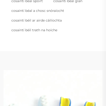
cosaintí béal spóirt
cosaintí béal glan
cosaintí béal a chosc snóraíocht
cosaintí béil ar airde cáilíochta
cosaintí béil trath na hoíche