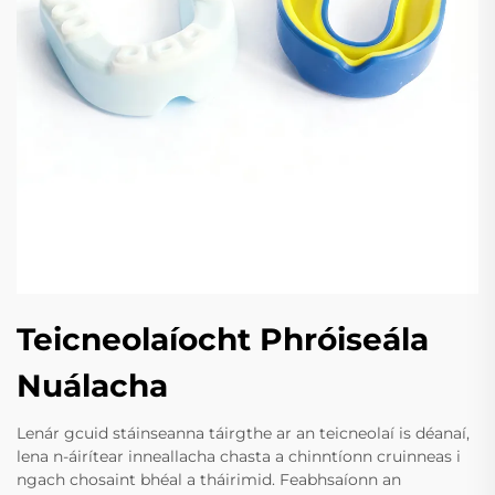
Teicneolaíocht Phróiseála
Nuálacha
Lenár gcuid stáinseanna táirgthe ar an teicneolaí is déanaí,
lena n-áirítear inneallacha chasta a chinntíonn cruinneas i
ngach chosaint bhéal a tháirimid. Feabhsaíonn an