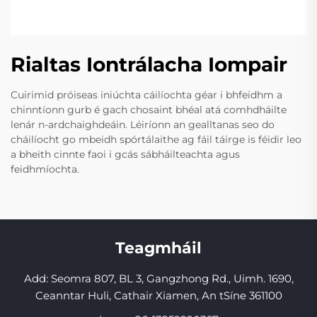
Rialtas Iontrálacha Iompair
Cuirimid próiseas iniúchta cáilíochta géar i bhfeidhm a
chinntíonn gurb é gach chosaint bhéal atá comhdháilte
lenár n-ardchaighdeáin. Léiríonn an gealltanas seo do
cháilíocht go mbeidh spórtálaithe ag fáil táirge is féidir leo
a bheith cinnte faoi i gcás sábháilteachta agus
feidhmíochta.
Teagmháil
Add: Seomra 807, BL 3, Gangzhong Rd., Uimh. 1690,
Ceanntar Huli, Cathair Xiamen, An tSíne 361100