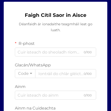
Faigh Cítíl Saor in Aisce
Déanfaidh ár ionadaithe teagmháil leat go
luath.
R-phost
0/100
Glacán/WhatsApp
Code
0/100
Ainm
0/100
Ainm na Cuideachta