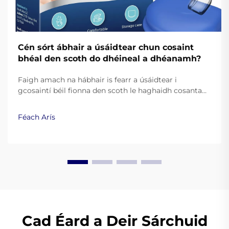
Cén sórt ábhair a úsáidtear chun cosaint
bhéal den scoth do dhéineal a dhéanamh?
Faigh amach na hábhair is fearr a úsáidtear i
gcosaintí béil fionna den scoth le haghaidh cosanta
agus taitneamh. Foghlaim conas go feabhsaíonn
silicín ceannais, EVA, agus teasphlastaicí an
Féach Arís
fheidhmíocht. Léigh níos mó.
Cad Éard a Deir Sárchuid