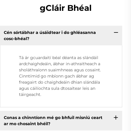
gCláir Bhéal
Cén sórtábhar a úsáidtear i do ghléasanna
cosc-bhéal?
Tá ár gcuardaití béal déanta as slándáil
ardchaighdeáin, ábhar in-athraitheach a
sholáthraíonn suaimhneas agus cosaint.
Cinntímid go mbíonn gach ábhar ag
freagairt do chaighdeáin dhian slándála
agus cáilíochta sula dtosaítear leis an
táirgeacht.
Conas a chinntíonn mé go bhfuil misniú ceart
ar mo chosaint bhéil?