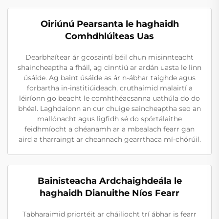
Oiriúnú Pearsanta le haghaidh
Comhdhlúiteas Uas
Dearbhaítear ár gcosaintí béil chun misinnteacht
shaincheaptha a fháil, ag cinntiú ar ardán uasta le linn
úsáide. Ag baint úsáide as ár n-ábhar taighde agus
forbartha in-institiúideach, cruthaímid malairtí a
léiríonn go beacht le comhthéacsanna uathúla do do
bhéal. Laghdaíonn an cur chuige saincheaptha seo an
mallónacht agus ligfidh sé do spórtálaithe
feidhmíocht a dhéanamh ar a mbealach fearr gan
aird a tharraingt ar cheannach gearrthaca mí-chórúil.
Bainisteacha Ardchaighdeála le
haghaidh Dianuithe Níos Fearr
Tabharaimid priortéit ar cháilíocht trí ábhar is fearr