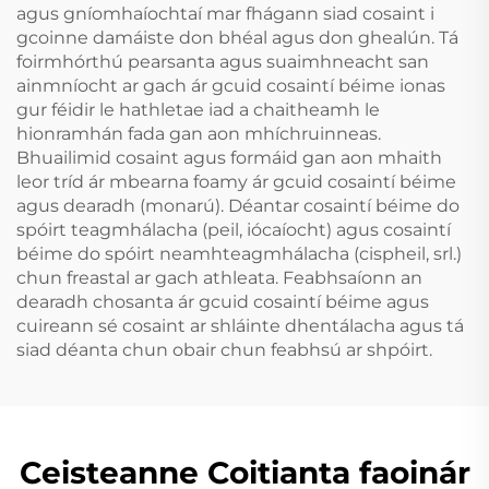
agus gníomhaíochtaí mar fhágann siad cosaint i
gcoinne damáiste don bhéal agus don ghealún. Tá
foirmhórthú pearsanta agus suaimhneacht san
ainmníocht ar gach ár gcuid cosaintí béime ionas
gur féidir le hathletae iad a chaitheamh le
hionramhán fada gan aon mhíchruinneas.
Bhuailimid cosaint agus formáid gan aon mhaith
leor tríd ár mbearna foamy ár gcuid cosaintí béime
agus dearadh (monarú). Déantar cosaintí béime do
spóirt teagmhálacha (peil, iócaíocht) agus cosaintí
béime do spóirt neamhteagmhálacha (cispheil, srl.)
chun freastal ar gach athleata. Feabhsaíonn an
dearadh chosanta ár gcuid cosaintí béime agus
cuireann sé cosaint ar shláinte dhentálacha agus tá
siad déanta chun obair chun feabhsú ar shpóirt.
Ceisteanne Coitianta faoinár