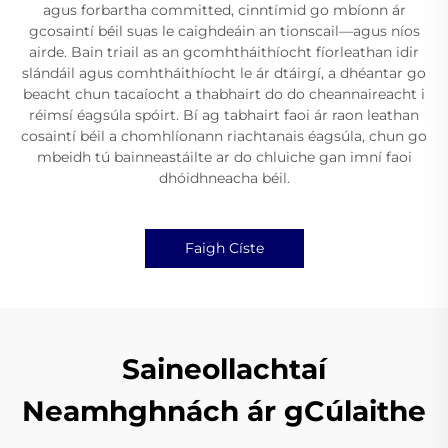
agus forbartha committed, cinntímid go mbíonn ár
gcosaintí béil suas le caighdeáin an tionscail—agus níos
airde. Bain triail as an gcomhtháithíocht fíorleathan idir
slándáil agus comhtháithíocht le ár dtáirgí, a dhéantar go
beacht chun tacaíocht a thabhairt do do cheannaireacht i
réimsí éagsúla spóirt. Bí ag tabhairt faoi ár raon leathan
cosaintí béil a chomhlíonann riachtanais éagsúla, chun go
mbeidh tú bainneastáilte ar do chluiche gan imní faoi
dhóidhneacha béil.
Faigh Císte
Saineollachtaí
Neamhghnách ár gCúlaithe