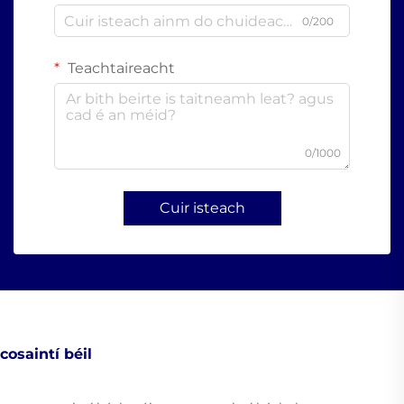
0/200
Teachtaireacht
0/1000
Cuir isteach
cosaintí béil