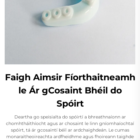
Faigh Aimsir Fíorthaitneamh
le Ár gCosaint Bhéil do
Spóirt
Deartha go speisialta do spóirtí a bhreathnaíonn ar
chomhtháithíocht agus ar chosaint le linn gníomhaíochtaí
spóirt, tá ár gcosaintí béil ar ardchaighdeán. Le cumas
monaraitheoireachta ardfheidhme agus fhoireann taighde