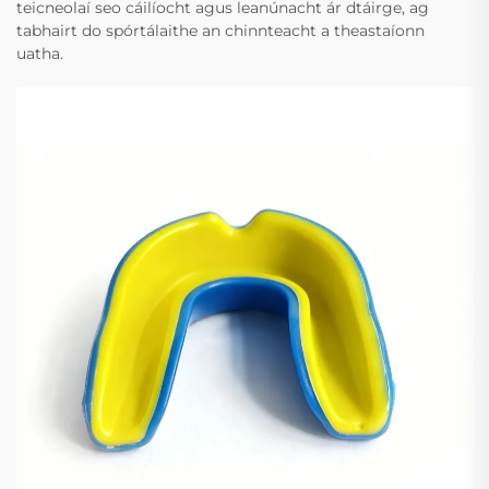
teicneolaí seo cáilíocht agus leanúnacht ár dtáirge, ag
tabhairt do spórtálaithe an chinnteacht a theastaíonn
uatha.