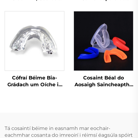
Cobhrú do Bhoxáil,
Phiocaireacht Peile,
Cobhrú Spóirt do
Cosaint Bhéal do
Chuardaithe
Chleasanna Báscéad,
Cosainte Fiacla do
Spóirt, Cás MMA,
Cosainte Béal do
Chnaipíocht Fiacla
Cófraí Béime Bia-
Cosaint Béal do
Grádach um Oíche in
Aosaigh Saincheaptha
aghaidh Greamaithe
do Phiocaireacht,
Coisir, Croíceann
MMA, Muay Thai,
Denthá Orthu Féin le
Spóirt, Boil agus Gnáth
haghaidh Fionnú agus
Cosaint Fiacla,
Gluais do Dhentha in
Cosainte Béal de
aghaidh an Chnamha
Shilicona, Díol Orthu i
Tá cosaintí béime in easnamh mar eochair-
Mbach
eachmhar cosanta do imreoirí i réimsí éagsúla spóirt