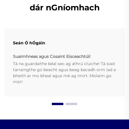
dár nGníomhach
Seán Ó hÓgáin
Suaimhneas agus Cosaint Eisceachtúil
Tá na guardaithe béal seo ag athrú cluiche! Tá siad
tarraingthe go beacht agus beag bacadh orm iad a
bheith ar mo bheal agus mé ag imirt. Molaim go
mór!