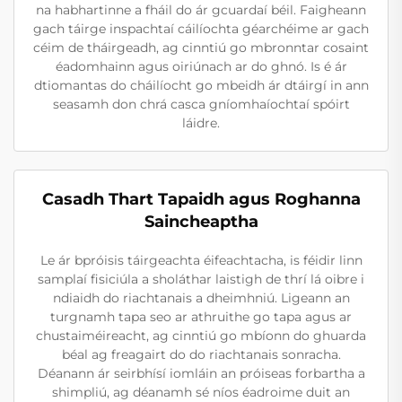
na habhartinne a fháil do ár gcuardaí béil. Faigheann
gach táirge inspachtaí cáilíochta géarchéime ar gach
céim de tháirgeadh, ag cinntiú go mbronntar cosaint
éadomhainn agus oiriúnach ar do ghnó. Is é ár
dtiomantas do cháilíocht go mbeidh ár dtáirgí in ann
seasamh don chrá casca gníomhaíochtaí spóirt
láidre.
Casadh Thart Tapaidh agus Roghanna
Saincheaptha
Le ár bpróisis táirgeachta éifeachtacha, is féidir linn
samplaí fisiciúla a sholáthar laistigh de thrí lá oibre i
ndiaidh do riachtanais a dheimhniú. Ligeann an
turgnamh tapa seo ar athruithe go tapa agus ar
chustaiméireacht, ag cinntiú go mbíonn do ghuarda
béal ag freagairt do do riachtanais sonracha.
Déanann ár seirbhísí iomláin an próiseas forbartha a
shimpliú, ag déanamh sé níos éadroime duit an