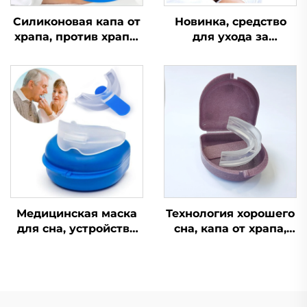
Силиконовая капа от
Новинка, средство
храпа, против храпа,
для ухода за
при апноэ, капа от
здоровьем,
бруксизма, средство
устройство для
для сна,
помощи во сне,
ортодонтическая
улучшает качество
капа, средства
сна, силиконовая и
личной гигиены,
EVA-капа от храпа
помощь при сне и
храпе
Медицинская маска
Технология хорошего
для сна, устройство
сна, капа от храпа,
для помощи во сне,
устройство против
капа против храпа,
храпа, медицинские
силиконовая капа от
товары
храпа, средство
против храпа