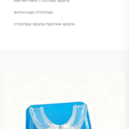
магнитный стоппер храпа
антиснор-стоппер
стоппер храпа против храпа