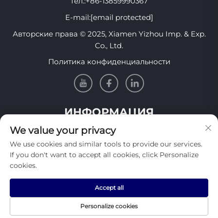
Тел.:
+86-13859990367
E-mail:
[email protected]
Авторские права © 2025, Xiamen Yizhou Imp. & Exp.
Co., Ltd.
Политика конфиденциальности
ИНФОРМАЦИЯ
We value your privacy
Подпишитесь, чтобы получать нашу еженедельную
We use cookies and similar tools to provide our services.
рассылку
If you don't want to accept all cookies, click Personalize
cookies.
Accept all
Отправить
Personalize cookies